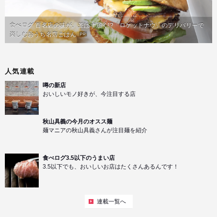
食べログ 百名店の味が、並ばず届く!?「ロケットナウ」のデリバリーで
楽しむおうち名店ごはん
PR
人気連載
噂の新店
おいしいモノ好きが、今注目する店
秋山具義の今月のオスス麺
麺マニアの秋山具義さんが注目麺を紹介
食べログ3.5以下のうまい店
3.5以下でも、おいしいお店はたくさんあるんです！
連載一覧へ