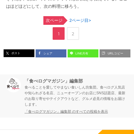
はほどほどにして、次の料理に移ろう。
次ページ
2ページ目>
,
ペ
ペ
1
2
ー
ー
ポスト
シェア
LINE共有
URLコピー
ジ
ジ
「食べログマガジン」編集部
食べることを愛してやまない食いしん坊集団。食べログ人気店
や知られざる名店、ニューオープンのお店にSNS話題店、最新
のお取り寄せやテイクアウトなど、グルメ必見の情報をお届け
します。
「食べログマガジン」編集部 のすべての投稿を表示