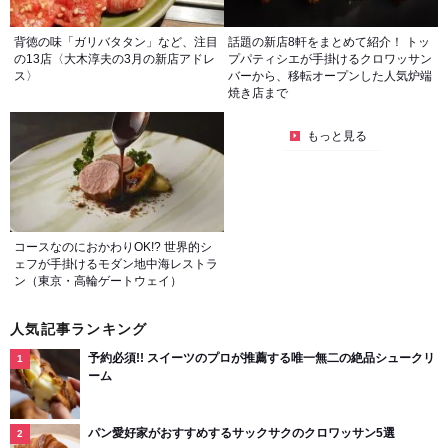
背徳の味「ガリバタタン」など、注目
話題の新店8軒をまとめて紹介！ トッ
の13店〈大木淳夫の3月の新店アドレ
プパティシエが手掛けるクロワッサン
ス〉
バーから、移転オープンした人気炉端
焼き店まで
もっと見る
コースなのにおかわりOK!? 世界的シ
ェフが手掛けるモダン地中海レストラ
ン（東京・高輪ゲートウェイ）
人気記事ランキング
予約必須!! スイーツのプロが推薦する唯一無二の絶品シュークリ
ーム
パン愛好家がおすすめするサックサクのクロワッサン5選