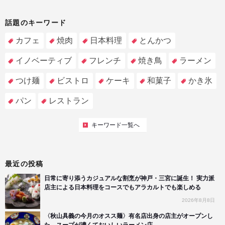
話題のキーワード
カフェ
焼肉
日本料理
とんかつ
イノベーティブ
フレンチ
焼き鳥
ラーメン
つけ麺
ビストロ
ケーキ
和菓子
かき氷
パン
レストラン
キーワード一覧へ
最近の投稿
日常に寄り添うカジュアルな割烹が神戸・三宮に誕生！ 実力派
店主による日本料理をコースでもアラカルトでも楽しめる
2026年8月8日
〈秋山具義の今月のオスス麺〉有名店出身の店主がオープンし
た、スープが濃くておいしいラーメン店