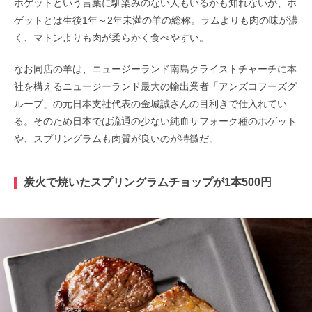
ホゲットという言葉に馴染みのない人もいるかも知れないが、ホ
ゲットとは生後1年～2年未満の羊の総称。ラムよりも肉の味が濃
く、マトンよりも肉が柔らかく食べやすい。
なお同店の羊は、ニュージーランド南島クライストチャーチに本
社を構えるニュージーランド最大の輸出業者「アンズコフーズグ
ループ」の元日本支社代表の金城誠さんの目利きで仕入れてい
る。そのため日本では流通の少ない純血サフォーク種のホゲット
や、スプリングラムも肉質が良いのが特徴だ。
炭火で焼いたスプリングラムチョップが1本500円