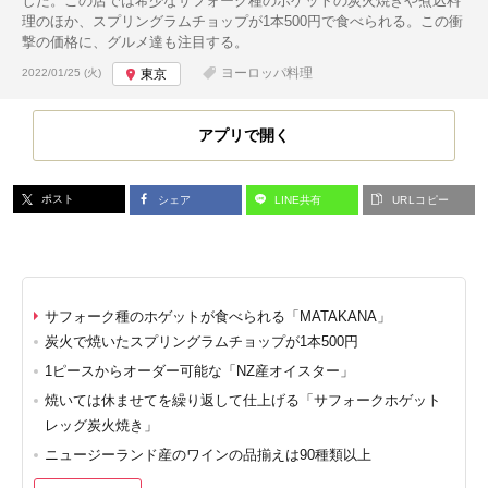
した。この店では希少なサフォーク種のホゲットの炭火焼きや煮込料
理のほか、スプリングラムチョップが1本500円で食べられる。この衝
撃の価格に、グルメ達も注目する。
投稿日:
ヨーロッパ料理
2022/01/25 (火)
東京
アプリで開く
ポスト
シェア
LINE共有
URLコピー
サフォーク種のホゲットが食べられる「MATAKANA」
炭火で焼いたスプリングラムチョップが1本500円
1ピースからオーダー可能な「NZ産オイスター」
焼いては休ませてを繰り返して仕上げる「サフォークホゲット
レッグ炭火焼き」
ニュージーランド産のワインの品揃えは90種類以上