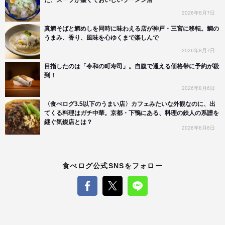
2026年8月7日
真鯛そばと鯛めしを同時に味わえる店が神戸・三宮に移転。鯛の
うまみ、香り、風味を心ゆくまで楽しんで
2026年8月7日
目指したのは「令和の町寿司」。自腹で通える価格帯に予約が殺
到！
2026年8月6日
〈食べログ3.5以下のうまい店〉カフェみたいな外観なのに、出
てくる料理はガチ中華。京都・下鴨にある、料理の鉄人の系譜を
継ぐ気鋭店とは？
2026年8月6日
食べログ公式SNSをフォロー