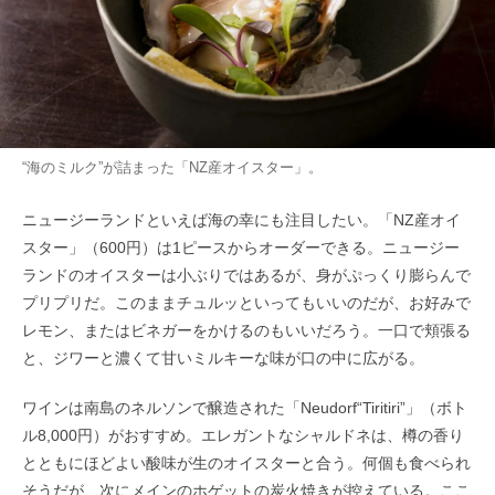
“海のミルク”が詰まった「NZ産オイスター」。
ニュージーランドといえば海の幸にも注目したい。「NZ産オイ
スター」（600円）は1ピースからオーダーできる。ニュージー
ランドのオイスターは小ぶりではあるが、身がぷっくり膨らんで
プリプリだ。このままチュルッといってもいいのだが、お好みで
レモン、またはビネガーをかけるのもいいだろう。一口で頬張る
と、ジワーと濃くて甘いミルキーな味が口の中に広がる。
ワインは南島のネルソンで醸造された「Neudorf“Tiritiri”」（ボト
ル8,000円）がおすすめ。エレガントなシャルドネは、樽の香り
とともにほどよい酸味が生のオイスターと合う。何個も食べられ
そうだが、次にメインのホゲットの炭火焼きが控えている。ここ