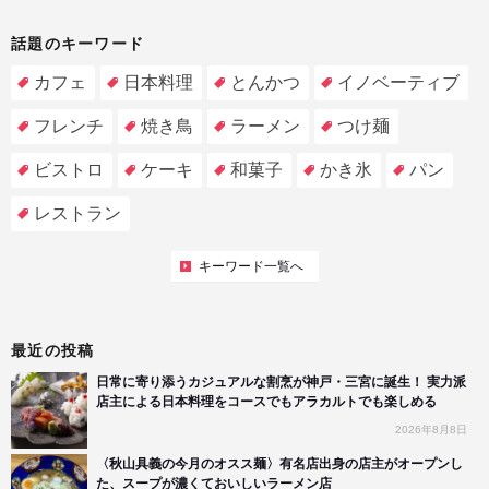
話題のキーワード
カフェ
日本料理
とんかつ
イノベーティブ
フレンチ
焼き鳥
ラーメン
つけ麺
ビストロ
ケーキ
和菓子
かき氷
パン
レストラン
キーワード一覧へ
最近の投稿
日常に寄り添うカジュアルな割烹が神戸・三宮に誕生！ 実力派
店主による日本料理をコースでもアラカルトでも楽しめる
2026年8月8日
〈秋山具義の今月のオスス麺〉有名店出身の店主がオープンし
た、スープが濃くておいしいラーメン店