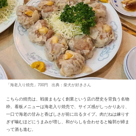
「海老入り焼売」700円 出典：
柴犬が好き
さん
こちらの焼売は、戦後まもなく創業という店の歴史を背負う名物
枠。看板メニューは海老入り焼売で、サイズ感がしっかりあり、
一口で海老の甘みと香ばしさが前に出るタイプ。肉だねは練りす
ぎず噛むほどにうまみが増し、和がらしを合わせると輪郭が締ま
って酒も進む。