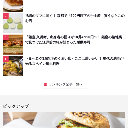
祇園のママに聞く！ 京都で「500円以下の手土産」買うならこの
お店
「銀座 久兵衛」出身者の握りが10貫4,950円〜！ 銀座の路地裏
で見つけた江戸前の粋が詰まった感動寿司
〈食べログ3.5以下のうまい店〉ここは通いたい！ 現代の感性が
光るスペイン郷土料理
ランキング記事一覧へ
ピックアップ