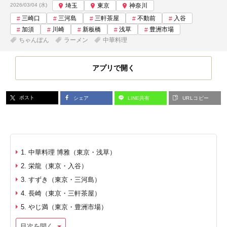
投稿日:
2026/03/04 (水)
埼玉
東京
神奈川
三崎口
三河島
三軒茶屋
不動前
入谷
加須
川崎
新板橋
浅草
豊洲市場
ちゃんぽん
ラーメン
中華料理
アプリで開く
ポスト
シェア
LINE共有
URLコピー
1. 中華料理 博雅（東京・浅草）
2. 栄龍（東京・入谷）
3. すずき（東京・三河島）
4. 長崎（東京・三軒茶屋）
5. やじ満（東京・豊洲市場）
目次を開く