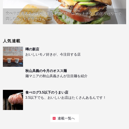
食べログ 百名店の味が、並ばず届く!?「ロケットナウ」のデリバリーで
楽しむおうち名店ごはん
PR
人気連載
噂の新店
おいしいモノ好きが、今注目する店
秋山具義の今月のオスス麺
麺マニアの秋山具義さんが注目麺を紹介
食べログ3.5以下のうまい店
3.5以下でも、おいしいお店はたくさんあるんです！
連載一覧へ