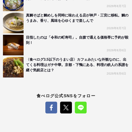
2026年8月7日
真鯛そばと鯛めしを同時に味わえる店が神戸・三宮に移転。鯛の
うまみ、香り、風味を心ゆくまで楽しんで
2026年8月7日
目指したのは「令和の町寿司」。自腹で通える価格帯に予約が殺
到！
2026年8月6日
〈食べログ3.5以下のうまい店〉カフェみたいな外観なのに、出
てくる料理はガチ中華。京都・下鴨にある、料理の鉄人の系譜を
継ぐ気鋭店とは？
2026年8月6日
食べログ公式SNSをフォロー