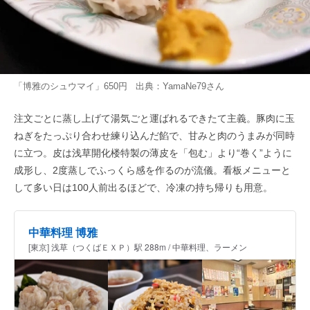
「博雅のシュウマイ」650円 出典：
YamaNe79
さん
注文ごとに蒸し上げて湯気ごと運ばれるできたて主義。豚肉に玉
ねぎをたっぷり合わせ練り込んだ餡で、甘みと肉のうまみが同時
に立つ。皮は浅草開化楼特製の薄皮を「包む」より“巻く”ように
成形し、2度蒸しでふっくら感を作るのが流儀。看板メニューと
して多い日は100人前出るほどで、冷凍の持ち帰りも用意。
中華料理 博雅
[東京] 浅草（つくばＥＸＰ）駅 288m / 中華料理、ラーメン