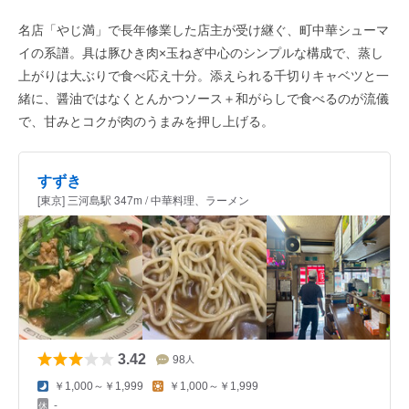
名店「やじ満」で長年修業した店主が受け継ぐ、町中華シューマ
イの系譜。具は豚ひき肉×玉ねぎ中心のシンプルな構成で、蒸し
上がりは大ぶりで食べ応え十分。添えられる千切りキャベツと一
緒に、醤油ではなくとんかつソース＋和がらしで食べるのが流儀
で、甘みとコクが肉のうまみを押し上げる。
すずき
[東京] 三河島駅 347m / 中華料理、ラーメン
3.42
98
人
￥1,000～￥1,999
￥1,000～￥1,999
-