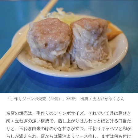
「手作りジャンボ焼売（半個）」360円 出典：
虎太郎がゆく
さん
名店の焼売は、手作りのジャンボサイズ。それでいて具は豚ひき
肉＋玉ねぎの潔い構成で、蒸し上がりはふわっとほどける口当た
りと、玉ねぎ由来のほのかな甘さが立つ。千切りキャベツと和が
らしが添えられ、店からは醤油よりソース推し。まずは何も付け