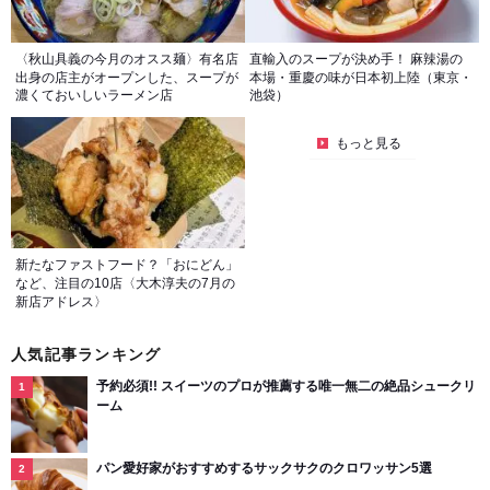
〈秋山具義の今月のオスス麺〉有名店
直輸入のスープが決め手！ 麻辣湯の
出身の店主がオープンした、スープが
本場・重慶の味が日本初上陸（東京・
濃くておいしいラーメン店
池袋）
もっと見る
新たなファストフード？「おにどん」
など、注目の10店〈大木淳夫の7月の
新店アドレス〉
人気記事ランキング
予約必須!! スイーツのプロが推薦する唯一無二の絶品シュークリ
ーム
パン愛好家がおすすめするサックサクのクロワッサン5選