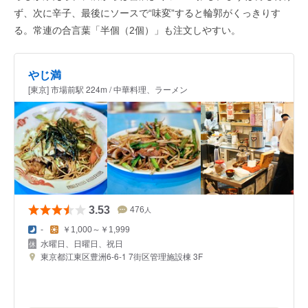
ず、次に辛子、最後にソースで“味変”すると輪郭がくっきりす
る。常連の合言葉「半個（2個）」も注文しやすい。
やじ満
[東京] 市場前駅 224m / 中華料理、ラーメン
3.53
476
人
-
￥1,000～￥1,999
水曜日、日曜日、祝日
東京都江東区豊洲6-6-1 7街区管理施設棟 3F