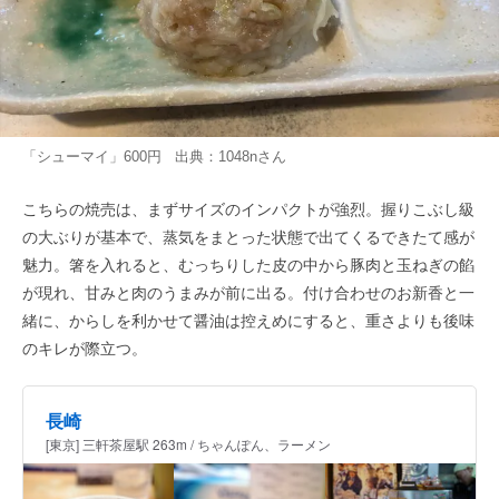
「シューマイ」600円 出典：
1048n
さん
こちらの焼売は、まずサイズのインパクトが強烈。握りこぶし級
の大ぶりが基本で、蒸気をまとった状態で出てくるできたて感が
魅力。箸を入れると、むっちりした皮の中から豚肉と玉ねぎの餡
が現れ、甘みと肉のうまみが前に出る。付け合わせのお新香と一
緒に、からしを利かせて醤油は控えめにすると、重さよりも後味
のキレが際立つ。
長崎
[東京] 三軒茶屋駅 263m / ちゃんぽん、ラーメン