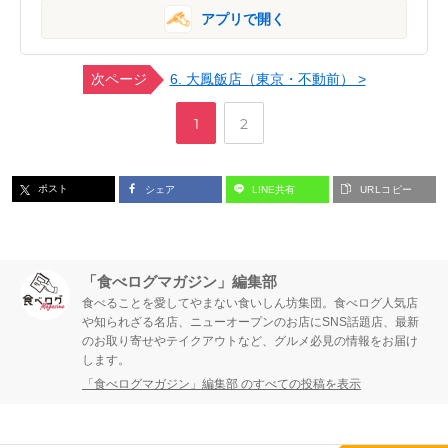
アプリで開く
次ページ
6. 大鳳飯店（東京・不動前） >
,
ペ
ペ
1
2
ー
ー
ポスト
シェア
LINE共有
URLコピー
ジ
ジ
「食べログマガジン」編集部
食べることを愛してやまない食いしん坊集団。食べログ人気店
や知られざる名店、ニューオープンのお店にSNS話題店、最新
のお取り寄せやテイクアウトなど、グルメ必見の情報をお届け
します。
「食べログマガジン」編集部 のすべての投稿を表示