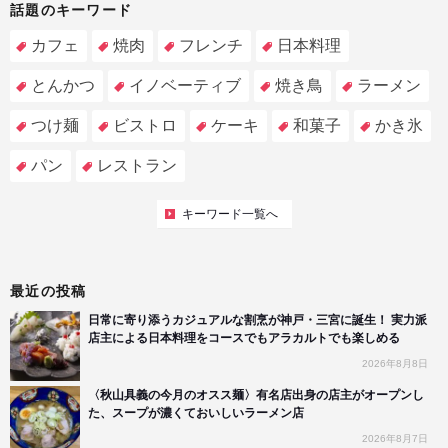
話題のキーワード
カフェ
焼肉
フレンチ
日本料理
とんかつ
イノベーティブ
焼き鳥
ラーメン
つけ麺
ビストロ
ケーキ
和菓子
かき氷
パン
レストラン
キーワード一覧へ
最近の投稿
日常に寄り添うカジュアルな割烹が神戸・三宮に誕生！ 実力派
店主による日本料理をコースでもアラカルトでも楽しめる
2026年8月8日
〈秋山具義の今月のオスス麺〉有名店出身の店主がオープンし
た、スープが濃くておいしいラーメン店
2026年8月7日