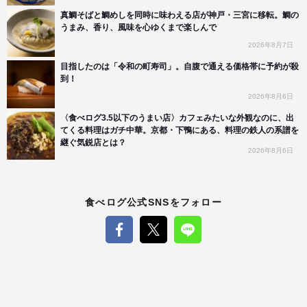
真鯛そばと鯛めしを同時に味わえる店が神戸・三宮に移転。鯛の
うまみ、香り、風味を心ゆくまで楽しんで
2026年8月7日
目指したのは「令和の町寿司」。自腹で通える価格帯に予約が殺
到！
2026年8月6日
〈食べログ3.5以下のうまい店〉カフェみたいな外観なのに、出
てくる料理はガチ中華。京都・下鴨にある、料理の鉄人の系譜を
継ぐ気鋭店とは？
2026年8月6日
食べログ公式SNSをフォロー