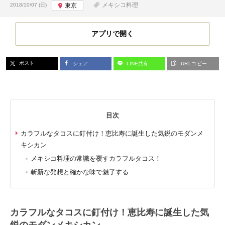
投稿日:
メキシコ料理
2018/10/07 (日)
東京
アプリで開く
ポスト
シェア
LINE共有
URLコピー
目次
カラフルなタコスに釘付け！恵比寿に誕生した気鋭のモダンメ
キシカン
メキシコ料理の常識を覆すカラフルタコス！
斬新な発想と確かな味で魅了する
カラフルなタコスに釘付け！恵比寿に誕生した気