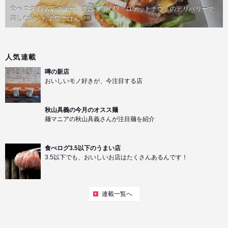
食べログ 百名店の味が、並ばず届く!?「ロケットナウ」のデリバリーで
楽しむおうち名店ごはん
PR
人気連載
噂の新店
おいしいモノ好きが、今注目する店
秋山具義の今月のオスス麺
麺マニアの秋山具義さんが注目麺を紹介
食べログ3.5以下のうまい店
3.5以下でも、おいしいお店はたくさんあるんです！
連載一覧へ