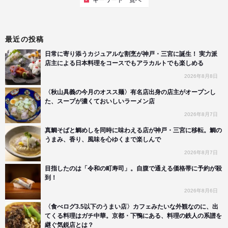
キーワード一覧へ
最近の投稿
日常に寄り添うカジュアルな割烹が神戸・三宮に誕生！ 実力派
店主による日本料理をコースでもアラカルトでも楽しめる
2026年8月8日
〈秋山具義の今月のオスス麺〉有名店出身の店主がオープンし
た、スープが濃くておいしいラーメン店
2026年8月7日
真鯛そばと鯛めしを同時に味わえる店が神戸・三宮に移転。鯛の
うまみ、香り、風味を心ゆくまで楽しんで
2026年8月7日
目指したのは「令和の町寿司」。自腹で通える価格帯に予約が殺
到！
2026年8月6日
〈食べログ3.5以下のうまい店〉カフェみたいな外観なのに、出
てくる料理はガチ中華。京都・下鴨にある、料理の鉄人の系譜を
継ぐ気鋭店とは？