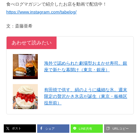
食べログマガジンで紹介したお店を動画で配信中！
https://www.instagram.com/tabelog/
文：斎藤亜希
あわせて読みたい
海外で認められた劇場型おまかせ寿司。銀
座で新たな幕開け（東京・銀座）
有田焼で供す、絹のように繊細な氷。週末
限定の贅沢かき氷店が誕生（東京・板橋区
役所前）
ポスト
シェア
LINE共有
URLコピー