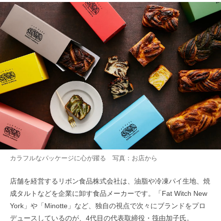
カラフルなパッケージに心が躍る 写真：お店から
店舗を経営するリボン食品株式会社は、油脂や冷凍パイ生地、焼
成タルトなどを企業に卸す食品メーカーです。「Fat Witch New
York」や「Minotte」など、独自の視点で次々にブランドをプロ
デュースしているのが、4代目の代表取締役・筏由加子氏。