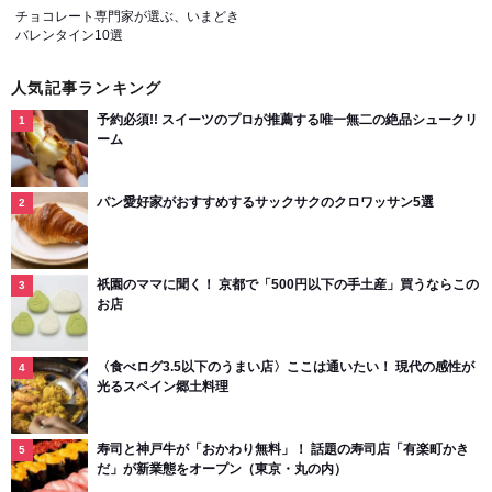
チョコレート専門家が選ぶ、いまどき
バレンタイン10選
人気記事ランキング
予約必須!! スイーツのプロが推薦する唯一無二の絶品シュークリ
ーム
パン愛好家がおすすめするサックサクのクロワッサン5選
祇園のママに聞く！ 京都で「500円以下の手土産」買うならこの
お店
〈食べログ3.5以下のうまい店〉ここは通いたい！ 現代の感性が
光るスペイン郷土料理
寿司と神戸牛が「おかわり無料」！ 話題の寿司店「有楽町かき
だ」が新業態をオープン（東京・丸の内）