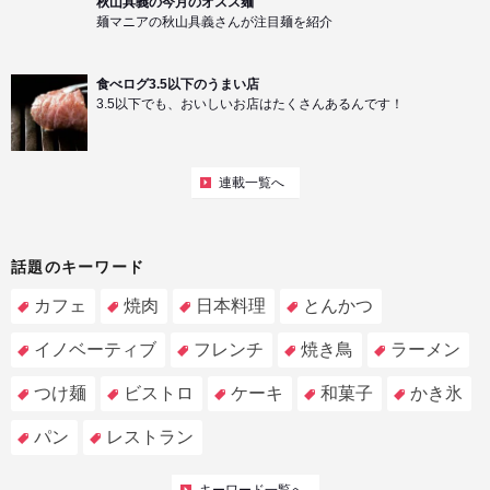
秋山具義の今月のオスス麺
麺マニアの秋山具義さんが注目麺を紹介
食べログ3.5以下のうまい店
3.5以下でも、おいしいお店はたくさんあるんです！
連載一覧へ
話題のキーワード
カフェ
焼肉
日本料理
とんかつ
イノベーティブ
フレンチ
焼き鳥
ラーメン
つけ麺
ビストロ
ケーキ
和菓子
かき氷
パン
レストラン