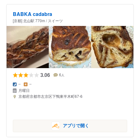
BABKA cadabra
[京都] 北山駅 770m / スイーツ
3.06
6
人
–
–
月曜日
京都府京都市左京区下鴨東半木町67-6
アプリで開く