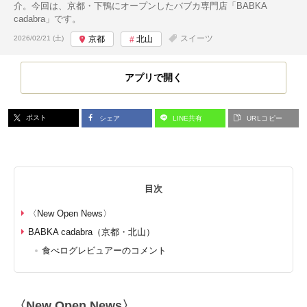
介。今回は、京都・下鴨にオープンしたバブカ専門店「BABKA
cadabra」です。
投稿日:
スイーツ
2026/02/21 (土)
京都
北山
アプリで開く
ポスト
シェア
LINE共有
URLコピー
目次
〈New Open News〉
BABKA cadabra（京都・北山）
食べログレビュアーのコメント
〈New Open News〉