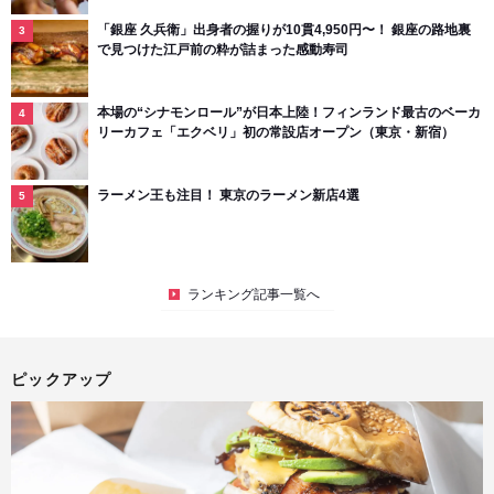
「銀座 久兵衛」出身者の握りが10貫4,950円〜！ 銀座の路地裏
で見つけた江戸前の粋が詰まった感動寿司
本場の“シナモンロール”が日本上陸！フィンランド最古のベーカ
リーカフェ「エクベリ」初の常設店オープン（東京・新宿）
ラーメン王も注目！ 東京のラーメン新店4選
ランキング記事一覧へ
ピックアップ