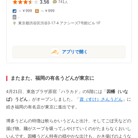
3.56
741
人
～￥999
～￥999
-
東京都渋谷区渋谷3-17-4 アクシーズ7号館ビル 1F
アプリで開く
またまた、福岡の有名うどんが東京に
4月21日、東急プラザ原宿「ハラカド」の5階には「
因幡（いな
ば）うどん
」がオープンしました。「
資（すけ）さんうどん
」に
続き福岡の有名店が東京に進出です。
博多うどんの特徴は軟らかいうどんと出汁、そしてごぼ天などの
揚げ物。麺がスープを吸ってふやけていくのがたまらなくおいし
いんです。因幡うどん特有の穏やかな出汁も、かき揚げのような