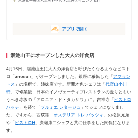
アプリで開く
溜池山王にオープンした大人の洋食店
4月16日、溜池山王に大人の洋食店と呼びたくなるようなビスト
ロ「
arrosoir
」がオープンしました。銀座に移転した「
アマラン
トス
」の場所で、姉妹店です。新開才也シェフは「
代官山小川
軒
」で修業後、日本のイノヴェーティブレストランの走りともい
うべき赤坂の「アロニア・ド・タカザワ」に。吉祥寺「
ビストロ
ハッチ
」を経て「
プルミエ レタージュ
」でシェフになりまし
た。ですから、西荻窪「
オステリア トレ パッツィ
」の松原兄弟
や「
ビストロH
」廣瀬康二シェフと共に仕事をした関係になりま
す。