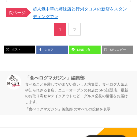
超人気中華の姉妹店と行列タコスの新店をスタン
次ページ
ディングで >
,
ペ
ペ
1
2
ー
ー
ポスト
シェア
LINE共有
URLコピー
ジ
ジ
「食べログマガジン」編集部
食べることを愛してやまない食いしん坊集団。食べログ人気店
や知られざる名店、ニューオープンのお店にSNS話題店、最新
のお取り寄せやテイクアウトなど、グルメ必見の情報をお届け
します。
「食べログマガジン」編集部 のすべての投稿を表示