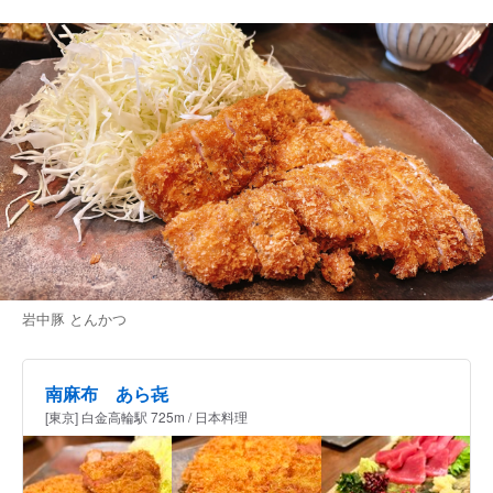
岩中豚 とんかつ
南麻布 あら㐂
[東京] 白金高輪駅 725m / 日本料理