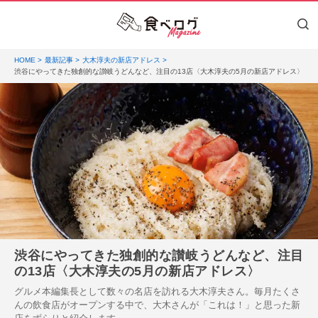
HOME
最新記事
大木淳夫の新店アドレス
渋谷にやってきた独創的な讃岐うどんなど、注目の13店〈大木淳夫の5月の新店アドレス〉
渋谷にやってきた独創的な讃岐うどんなど、注目
の13店〈大木淳夫の5月の新店アドレス〉
グルメ本編集長として数々の名店を訪れる大木淳夫さん。毎月たくさ
んの飲食店がオープンする中で、大木さんが「これは！」と思った新