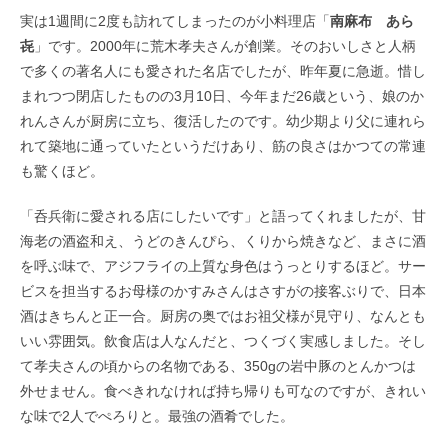
実は1週間に2度も訪れてしまったのが小料理店「
南麻布 あら
㐂
」です。2000年に荒木孝夫さんが創業。そのおいしさと人柄
で多くの著名人にも愛された名店でしたが、昨年夏に急逝。惜し
まれつつ閉店したものの3月10日、今年まだ26歳という、娘のか
れんさんが厨房に立ち、復活したのです。幼少期より父に連れら
れて築地に通っていたというだけあり、筋の良さはかつての常連
も驚くほど。
「呑兵衛に愛される店にしたいです」と語ってくれましたが、甘
海老の酒盗和え、うどのきんぴら、くりから焼きなど、まさに酒
を呼ぶ味で、アジフライの上質な身色はうっとりするほど。サー
ビスを担当するお母様のかすみさんはさすがの接客ぶりで、日本
酒はきちんと正一合。厨房の奥ではお祖父様が見守り、なんとも
いい雰囲気。飲食店は人なんだと、つくづく実感しました。そし
て孝夫さんの頃からの名物である、350gの岩中豚のとんかつは
外せません。食べきれなければ持ち帰りも可なのですが、きれい
な味で2人でぺろりと。最強の酒肴でした。