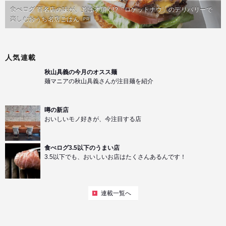
食べログ 百名店の味が、並ばず届く!?「ロケットナウ」のデリバリーで
楽しむおうち名店ごはん
PR
人気連載
秋山具義の今月のオスス麺
麺マニアの秋山具義さんが注目麺を紹介
噂の新店
おいしいモノ好きが、今注目する店
食べログ3.5以下のうまい店
3.5以下でも、おいしいお店はたくさんあるんです！
連載一覧へ