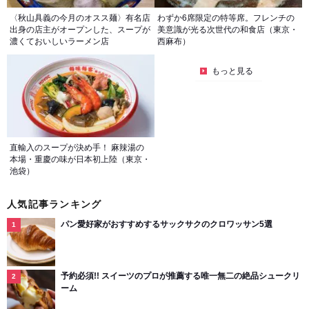
〈秋山具義の今月のオスス麺〉有名店
わずか6席限定の特等席。フレンチの
出身の店主がオープンした、スープが
美意識が光る次世代の和食店（東京・
濃くておいしいラーメン店
西麻布）
もっと見る
直輸入のスープが決め手！ 麻辣湯の
本場・重慶の味が日本初上陸（東京・
池袋）
人気記事ランキング
パン愛好家がおすすめするサックサクのクロワッサン5選
予約必須!! スイーツのプロが推薦する唯一無二の絶品シュークリ
ーム