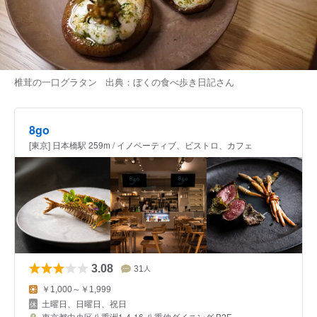
椎茸の一口グラタン 出典：
ぼくの食べ歩き日記
さん
8go
[東京] 日本橋駅 259m / イノベーティブ、ビストロ、カフェ
3.08
31
人
￥1,000～￥1,999
土曜日、日曜日、祝日
東京都中央区八重洲1-4-16 八重仲ダイニング B2F