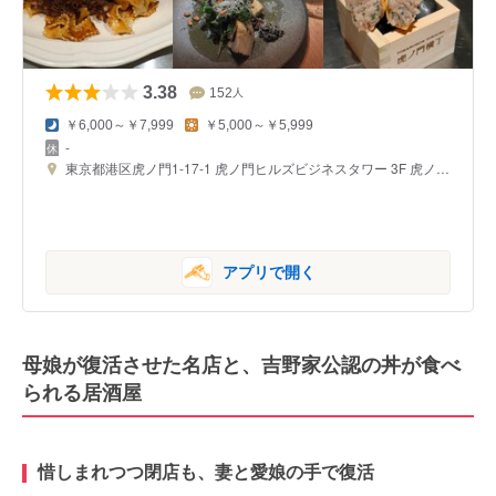
3.38
152
人
￥6,000～￥7,999
￥5,000～￥5,999
-
東京都港区虎ノ門1-17-1 虎ノ門ヒルズビジネスタワー 3F 虎ノ門横丁
アプリで開く
母娘が復活させた名店と、吉野家公認の丼が食べ
られる居酒屋
惜しまれつつ閉店も、妻と愛娘の手で復活