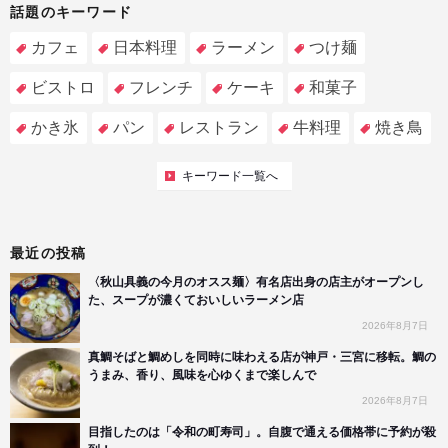
話題のキーワード
カフェ
日本料理
ラーメン
つけ麺
ビストロ
フレンチ
ケーキ
和菓子
かき氷
パン
レストラン
牛料理
焼き鳥
キーワード一覧へ
最近の投稿
〈秋山具義の今月のオスス麺〉有名店出身の店主がオープンし
た、スープが濃くておいしいラーメン店
2026年8月7日
真鯛そばと鯛めしを同時に味わえる店が神戸・三宮に移転。鯛の
うまみ、香り、風味を心ゆくまで楽しんで
2026年8月7日
目指したのは「令和の町寿司」。自腹で通える価格帯に予約が殺