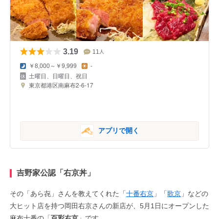
3.19
11
人
￥8,000～￥9,999
-
土曜日、日曜日、祝日
東京都港区南麻布2-6-17
アプリで開く
吉野家公認「右京丼」
その「あら㐂」さんを教えてくれた「
十番右京
」「
歌京
」などの
大ヒット店を持つ岡田右京さんの新店が、5月1日にオープンした
麻布十番の「
百彩右京
」です。