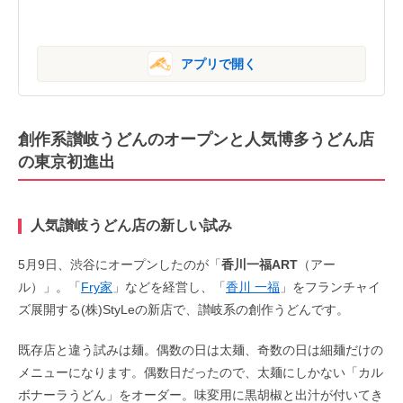
アプリで開く
創作系讃岐うどんのオープンと人気博多うどん店
の東京初進出
人気讃岐うどん店の新しい試み
5月9日、渋谷にオープンしたのが「
香川一福ART
（アー
ル）」。「
Fry家
」などを経営し、「
香川 一福
」をフランチャイ
ズ展開する(株)StyLeの新店で、讃岐系の創作うどんです。
既存店と違う試みは麺。偶数の日は太麺、奇数の日は細麺だけの
メニューになります。偶数日だったので、太麺にしかない「カル
ボナーラうどん」をオーダー。味変用に黒胡椒と出汁が付いてき