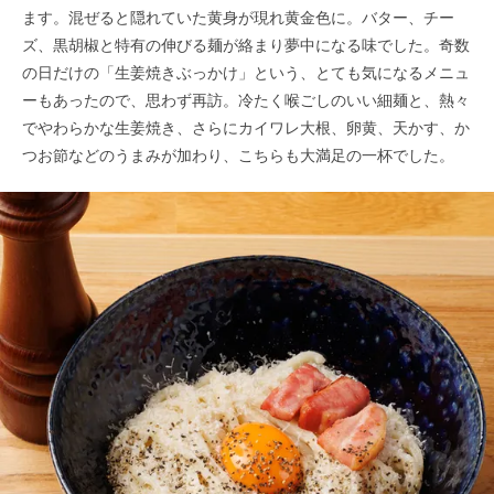
ます。混ぜると隠れていた黄身が現れ黄金色に。バター、チー
ズ、黒胡椒と特有の伸びる麺が絡まり夢中になる味でした。奇数
の日だけの「生姜焼きぶっかけ」という、とても気になるメニュ
ーもあったので、思わず再訪。冷たく喉ごしのいい細麺と、熱々
でやわらかな生姜焼き、さらにカイワレ大根、卵黄、天かす、か
つお節などのうまみが加わり、こちらも大満足の一杯でした。