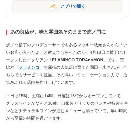
アプリで開く
あの良店が、味と雰囲気そのままで虎ノ門に
虎ノ門横丁のプロデューサーでもあるマッキー牧元さんから「い
いお店が入ったよ」と教えてもらったのが、4月18日に横丁にオ
ープンしたイタリアン「
FLAMINGO TORAnoMON
」です。恵
比寿「
フラミンゴ
」を屈指の人気店に育てた岡田一歩さんが、こ
ちらでもサービスを担当。その高いコミュニケーション力で、活
気あふれる店内を作り上げています。
平日は15時、土曜は14時、日曜は13時からオープンしていて、
グラスワインがなんと30種。自家製アリッサのペンネや特製チキ
ンなどナチュラルワインが進むメニューも揃っていて、早い時間
から至福の時間を過ごせます。