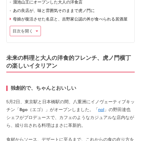
溜池山王にオープンした大人の洋食店
あの良店が、味と雰囲気そのままで虎ノ門に
母娘が復活させた名店と、吉野家公認の丼が食べられる居酒屋
目次を開く
未来の料理と大人の洋食的フレンチ、虎ノ門横丁
の楽しいイタリアン
独創的で、ちゃんとおいしい
5月2日、東京駅と日本橋駅の間、八重洲にイノヴェーティブキッ
チン「
8go
（エゴ）」がオープンしました。「
nol
」の野田達也
シェフがプロデュースで、カフェのようなカジュアルな店内なが
ら、繰り出される料理はまさに革新的。
食材からソース、デザートに至るまで、これからの食の在り方を