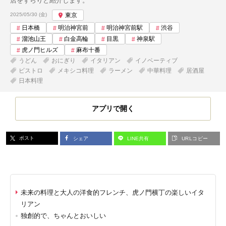
店をずらりと紹介します。
投稿日:
2025/05/30 (金)
東京
日本橋
明治神宮前
明治神宮前駅
渋谷
溜池山王
白金高輪
目黒
神泉駅
虎ノ門ヒルズ
麻布十番
うどん
おにぎり
イタリアン
イノベーティブ
ビストロ
メキシコ料理
ラーメン
中華料理
居酒屋
日本料理
アプリで開く
ポスト
シェア
LINE共有
URLコピー
未来の料理と大人の洋食的フレンチ、虎ノ門横丁の楽しいイタ
リアン
独創的で、ちゃんとおいしい