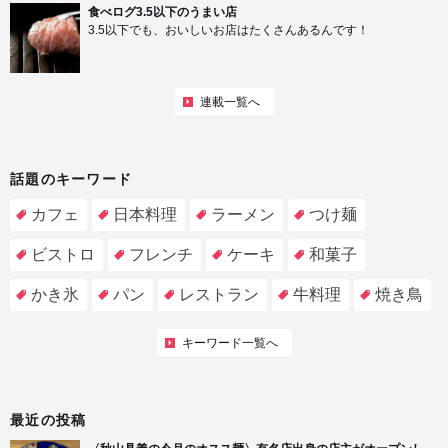
食べログ3.5以下のうまい店
3.5以下でも、おいしいお店はたくさんあるんです！
連載一覧へ
話題のキーワード
カフェ
日本料理
ラーメン
つけ麺
ビストロ
フレンチ
ケーキ
和菓子
かき氷
パン
レストラン
牛料理
焼き鳥
キーワード一覧へ
最近の投稿