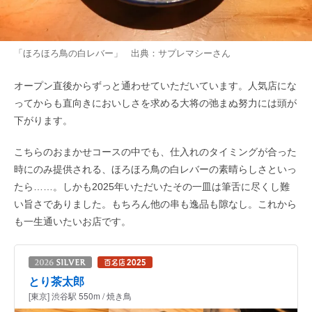
「ほろほろ鳥の白レバー」 出典：
サプレマシー
さん
オープン直後からずっと通わせていただいています。人気店にな
ってからも直向きにおいしさを求める大将の弛まぬ努力には頭が
下がります。
こちらのおまかせコースの中でも、仕入れのタイミングが合った
時にのみ提供される、ほろほろ鳥の白レバーの素晴らしさといっ
たら……。しかも2025年いただいたその一皿は筆舌に尽くし難
い旨さでありました。もちろん他の串も逸品も隙なし。これから
も一生通いたいお店です。
とり茶太郎
[東京] 渋谷駅 550m / 焼き鳥