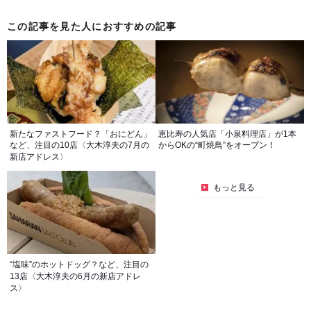
この記事を見た人におすすめの記事
新たなファストフード？「おにどん」
恵比寿の人気店「小泉料理店」が1本
など、注目の10店〈大木淳夫の7月の
からOKの“町焼鳥”をオープン！
新店アドレス〉
もっと見る
“塩味”のホットドッグ？など、注目の
13店〈大木淳夫の6月の新店アドレ
ス〉