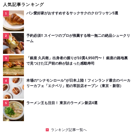
人気記事ランキング
パン愛好家がおすすめするサックサクのクロワッサン5選
予約必須!! スイーツのプロが推薦する唯一無二の絶品シュークリ
ーム
「銀座 久兵衛」出身者の握りが10貫4,950円〜！ 銀座の路地裏
で見つけた江戸前の粋が詰まった感動寿司
本場の“シナモンロール”が日本上陸！フィンランド最古のベーカ
リーカフェ「エクベリ」初の常設店オープン（東京・新宿）
ラーメン王も注目！ 東京のラーメン新店4選
ランキング記事一覧へ