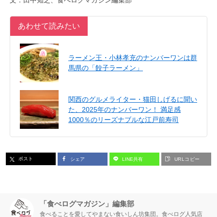
文：田中知之、食べログマガジン編集部
あわせて読みたい
ラーメン王・小林孝充のナンバーワンは群
馬県の「餃子ラーメン」
関西のグルメライター・猫田しげるに聞い
た、2025年のナンバーワン！ 満足感
1000％のリーズナブルな江戸前寿司
ポスト
シェア
LINE共有
URLコピー
「食べログマガジン」編集部
食べることを愛してやまない食いしん坊集団。食べログ人気店