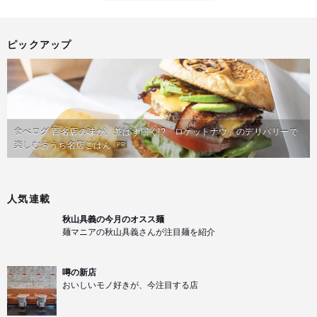
ピックアップ
食べログ 百名店の味が、並ばず届く!?「ロケットナウ」のデリバリーで
楽しむおうち名店ごはん
PR
人気連載
秋山具義の今月のオスス麺
麺マニアの秋山具義さんが注目麺を紹介
噂の新店
おいしいモノ好きが、今注目する店