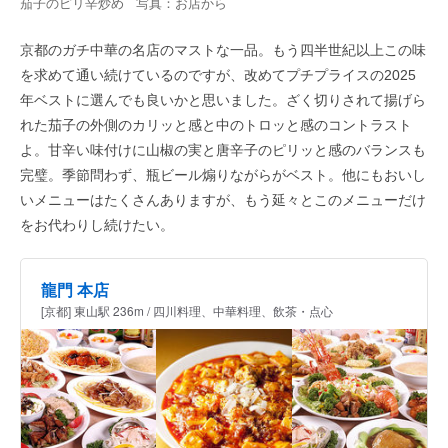
茄子のピリ辛炒め 写真：お店から
京都のガチ中華の名店のマストな一品。もう四半世紀以上この味
を求めて通い続けているのですが、改めてプチプライスの2025
年ベストに選んでも良いかと思いました。ざく切りされて揚げら
れた茄子の外側のカリッと感と中のトロッと感のコントラスト
よ。甘辛い味付けに山椒の実と唐辛子のピリッと感のバランスも
完璧。季節問わず、瓶ビール煽りながらがベスト。他にもおいし
いメニューはたくさんありますが、もう延々とこのメニューだけ
をお代わりし続けたい。
龍門 本店
[京都] 東山駅 236m / 四川料理、中華料理、飲茶・点心