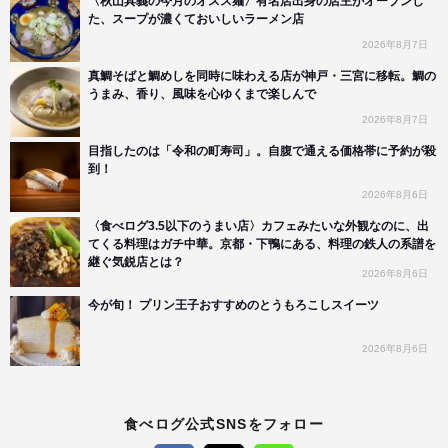
〈秋山具義の今月のオスス麺〉有名店出身の店主がオープンし
た、スープが濃くておいしいラーメン店
2026年8月7日
真鯛そばと鯛めしを同時に味わえる店が神戸・三宮に移転。鯛の
うまみ、香り、風味を心ゆくまで楽しんで
2026年8月7日
目指したのは「令和の町寿司」。自腹で通える価格帯に予約が殺
到！
2026年8月6日
〈食べログ3.5以下のうまい店〉カフェみたいな外観なのに、出
てくる料理はガチ中華。京都・下鴨にある、料理の鉄人の系譜を
継ぐ気鋭店とは？
2026年8月6日
今が旬！ プリン王子おすすめのとうもろこしスイーツ
2026年8月6日
食べログ公式SNSをフォロー