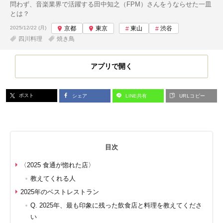
問わず、音楽業界で活躍する田中知之（FPM）さんをうならせた一皿
とは？
投稿日:
2025/12/22 (月)
京都
東京
東山
渋谷
四川料理
焼き鳥
アプリで開く
ポスト
シェア
LINE共有
URLコピー
目次
〈2025 食通が惚れた店〉
教えてくれる人
2025年のベストレストラン
Q. 2025年、最も印象に残った飲食店と料理を教えてくださ
い