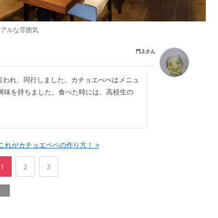
ュアルな雰囲気
門上さん
言われ、同行しました。カチョエぺぺはメニュ
興味を持ちました。食べた時には、高校生の
！
これがカチョエペペの作り方！ >
,
,
ペ
ペ
ペ
1
2
3
ー
ー
ー
ジ
ジ
ジ