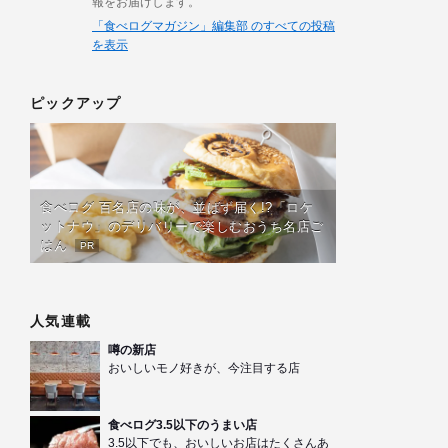
報をお届けします。
「食べログマガジン」編集部 のすべての投稿
を表示
ピックアップ
食べログ 百名店の味が、並ばず届く!?「ロケ
ットナウ」のデリバリーで楽しむおうち名店ご
はん
PR
人気連載
噂の新店
おいしいモノ好きが、今注目する店
食べログ3.5以下のうまい店
3.5以下でも、おいしいお店はたくさんあ