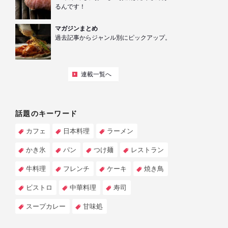
るんです！
マガジンまとめ
過去記事からジャンル別にピックアップ。
連載一覧へ
話題のキーワード
カフェ
日本料理
ラーメン
かき氷
パン
つけ麺
レストラン
牛料理
フレンチ
ケーキ
焼き鳥
ビストロ
中華料理
寿司
スープカレー
甘味処