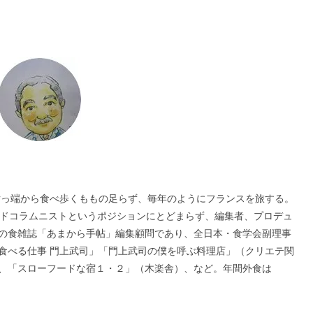
を片っ端から食べ歩くももの足らず、毎年のようにフランスを旅する。
ードコラムニストというポジションにとどまらず、編集者、プロデュ
の食雑誌「あまから手帖」編集顧問であり、全日本・食学会副理事
食べる仕事 門上武司」「門上武司の僕を呼ぶ料理店」（クリエテ関
、「スローフードな宿１・２」（木楽舎）、など。年間外食は