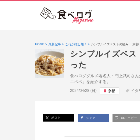
HOME
最新記事
これが推し麺！
シンプルイズベストの極み！ 京
シンプルイズベス
った
食べロググルメ著名人・門上武司さん
エペペ」を紹介する。
投稿日:
2024/04/28 (日)
イタ
京都
ポスト
シェア
URLコピー