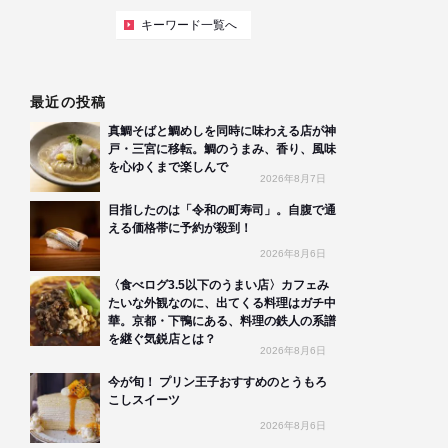
キーワード一覧へ
最近の投稿
真鯛そばと鯛めしを同時に味わえる店が神
戸・三宮に移転。鯛のうまみ、香り、風味
を心ゆくまで楽しんで
2026年8月7日
目指したのは「令和の町寿司」。自腹で通
える価格帯に予約が殺到！
2026年8月6日
〈食べログ3.5以下のうまい店〉カフェみ
たいな外観なのに、出てくる料理はガチ中
華。京都・下鴨にある、料理の鉄人の系譜
を継ぐ気鋭店とは？
2026年8月6日
今が旬！ プリン王子おすすめのとうもろ
こしスイーツ
2026年8月6日