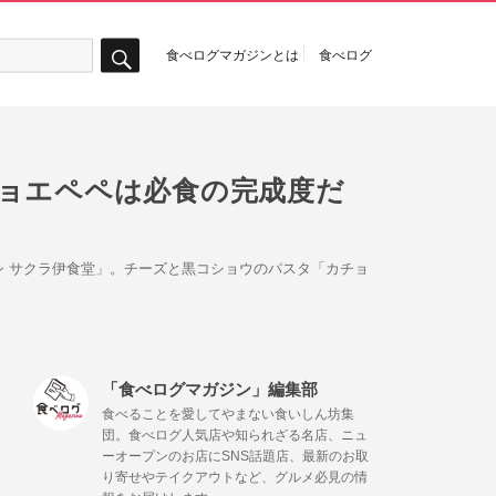
食べログマガジンとは
食べログ
検
索
チョエペペは必食の完成度だ
 サクラ伊食堂」。チーズと黒コショウのパスタ「カチョ
「食べログマガジン」編集部
食べることを愛してやまない食いしん坊集
団。食べログ人気店や知られざる名店、ニュ
ーオープンのお店にSNS話題店、最新のお取
り寄せやテイクアウトなど、グルメ必見の情