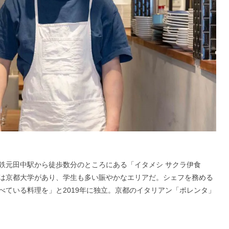
由
鉄元田中駅から徒歩数分のところにある「イタメシ サクラ伊食
は京都大学があり、学生も多い賑やかなエリアだ。シェフを務める
べている料理を」と2019年に独立。京都のイタリアン「ポレンタ」