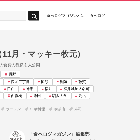
食べログマガジンとは
食べログ
検
索
（11月・マッキー牧元）
の食費の総額も大公開！
長野
四谷三丁目
国領
御陵
敦賀
目白
神泉
福井
福井城址大名町
面影橋
飯田
駒沢大学
高岳
ラーメン
中華料理
喫茶店
寿司
「食べログマガジン」編集部