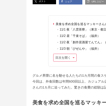
ポスト
シェア
URLコピー
美食を求め全国を巡るマッキーさん
11/1 夜「八雲茶寮」（東京・都
11/2 昼「千束そば」（福井）
11/2 夜「創作居酒屋てんてん」
11/3 朝「びぜんや」（福井）
目次を開く
グルメ界隈に名を馳せる人たちの1カ月間の食ス
今回は、外食回数は年間600回以上、カジュア
さんの1カ月に迫ってみた。驚きの食費の総額は
美食を求め全国を巡るマッキー