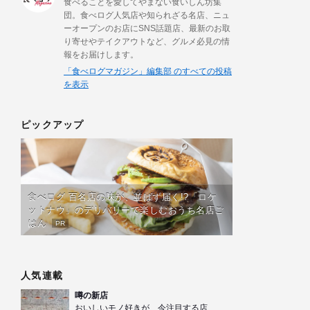
食べることを愛してやまない食いしん坊集
団。食べログ人気店や知られざる名店、ニュ
ーオープンのお店にSNS話題店、最新のお取
り寄せやテイクアウトなど、グルメ必見の情
報をお届けします。
「食べログマガジン」編集部 のすべての投稿
を表示
ピックアップ
食べログ 百名店の味が、並ばず届く!?「ロケ
ットナウ」のデリバリーで楽しむおうち名店ご
はん
PR
人気連載
噂の新店
おいしいモノ好きが、今注目する店