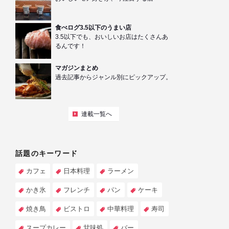
食べログ3.5以下のうまい店
3.5以下でも、おいしいお店はたくさんあ
るんです！
マガジンまとめ
過去記事からジャンル別にピックアップ。
連載一覧へ
話題のキーワード
カフェ
日本料理
ラーメン
かき氷
フレンチ
パン
ケーキ
焼き鳥
ビストロ
中華料理
寿司
スープカレー
甘味処
バー