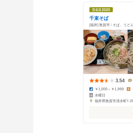
千束そば
[福井] 敦賀市 / そば、うど
3.54
￥1,000～￥1,999
水曜日
福井県敦賀市清水町1-20