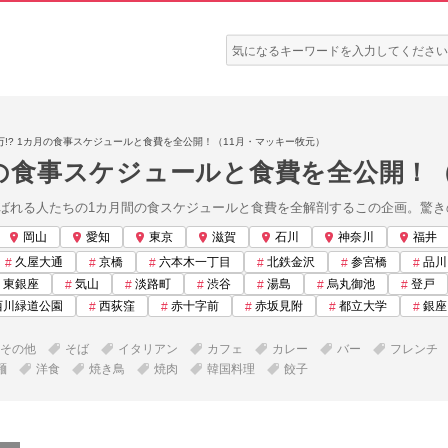
検
索:
万!? 1カ月の食事スケジュールと食費を全公開！（11月・マッキー牧元）
カ月の食事スケジュールと食費を全公開！
ばれる人たちの1カ月間の食スケジュールと食費を全解剖するこの企画。驚き
岡山
愛知
東京
滋賀
石川
神奈川
福井
久屋大通
京橋
六本木一丁目
北鉄金沢
参宮橋
品川
東銀座
気山
淡路町
渋谷
湯島
烏丸御池
登戸
西川緑道公園
西荻窪
赤十字前
赤坂見附
都立大学
銀座
その他
そば
イタリアン
カフェ
カレー
バー
フレンチ
麺
洋食
焼き鳥
焼肉
韓国料理
餃子