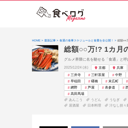
HOME
最新記事
食通の食事スケジュールと食費を全公開！
総額○○
総額○○万!? 1
グルメ界隈に名を馳せる「食通」と呼
投稿日:
2025/12/24 (水)
京都
兵庫
三井寺
三軒茶屋
中野
早稲田
曙橋
末広町
網野
芦屋
表参道
高田馬場
あんこう
うどん
うなぎ
居酒屋
日本料理
汁なし担々