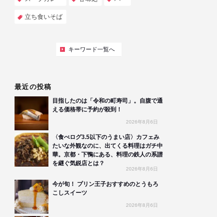
立ち食いそば
キーワード一覧へ
最近の投稿
目指したのは「令和の町寿司」。自腹で通
える価格帯に予約が殺到！
2026年8月6日
〈食べログ3.5以下のうまい店〉カフェみ
たいな外観なのに、出てくる料理はガチ中
華。京都・下鴨にある、料理の鉄人の系譜
を継ぐ気鋭店とは？
2026年8月6日
今が旬！ プリン王子おすすめのとうもろ
こしスイーツ
2026年8月6日