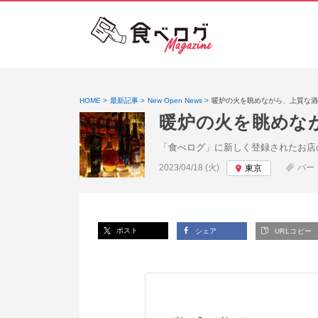
HOME
最新記事
New Open News
暖炉の火を眺めながら、上質な酒
暖炉の火を眺めな
「食べログ」に新しく登録されたお店
投稿日:
2023/04/18 (火)
バー
東京
ポスト
シェア
URLコピー