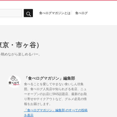
食べログマガジンとは
食べログ
検
索
東京・市ヶ谷）
を眺めながら楽しめるバー。
「食べログマガジン」編集部
食べることを愛してやまない食いしん坊集
団。食べログ人気店や知られざる名店、ニュ
ーオープンのお店にSNS話題店、最新のお取
り寄せやテイクアウトなど、グルメ必見の情
報をお届けします。
「食べログマガジン」編集部 のすべての投稿
を表示