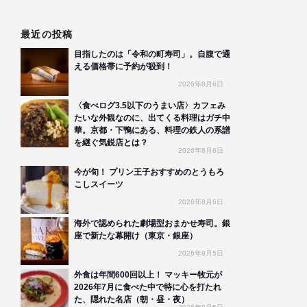
最近の投稿
目指したのは「令和の町寿司」。自腹で通
える価格帯に予約が殺到！
2026年8月6日
〈食べログ3.5以下のうまい店〉カフェみ
たいな外観なのに、出てくる料理はガチ中
華。京都・下鴨にある、料理の鉄人の系譜
を継ぐ気鋭店とは？
2026年8月6日
今が旬！ プリン王子おすすめのとうもろ
こしスイーツ
2026年8月6日
海外で認められた劇場型おまかせ寿司。銀
座で新たな幕開け（東京・銀座）
2026年8月5日
外食は年間600回以上！ マッキー牧元が
2026年7月に食べた中で特に心を打たれ
た、隠れた名店（朝・昼・夜）