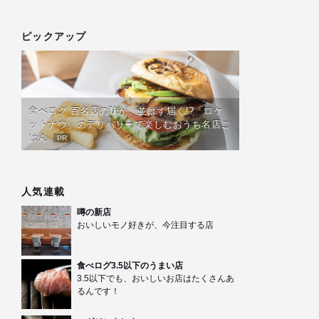
ピックアップ
食べログ 百名店の味が、並ばず届く!?「ロケ
ットナウ」のデリバリーで楽しむおうち名店ご
はん
PR
人気連載
噂の新店
おいしいモノ好きが、今注目する店
食べログ3.5以下のうまい店
3.5以下でも、おいしいお店はたくさんあ
るんです！