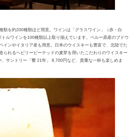
種類を約200種類ほど用意。ワインは「グラスワイン」（赤・白
のボトルワインを100種類以上取り揃えています。ペルー原産のブドウ
は、スペインやイタリア産も用意。日本のウイスキーも豊富で、北陸でた
造られるヘビリーピーテッドの麦芽を用いたこだわりのウイスキー
」3,800円や、サントリー「響 21年」 8,700円など、貴重な一杯も楽しめま