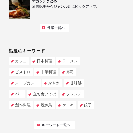
マガジンまとめ
過去記事からジャンル別にピックアップ。
連載一覧へ
話題のキーワード
カフェ
日本料理
ラーメン
ビストロ
中華料理
寿司
スープカレー
かき氷
甘味処
バー
立ち食いそば
フレンチ
創作料理
焼き鳥
ケーキ
餃子
キーワード一覧へ