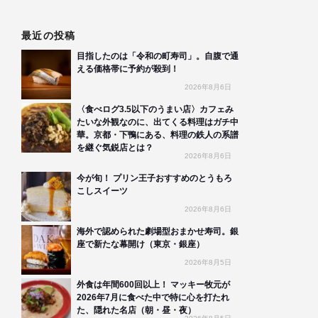
最近の投稿
目指したのは「令和の町寿司」。自腹で通
える価格帯に予約が殺到！
2026年8月6日
〈食べログ3.5以下のうまい店〉カフェみ
たいな外観なのに、出てくる料理はガチ中
華。京都・下鴨にある、料理の鉄人の系譜
を継ぐ気鋭店とは？
2026年8月6日
今が旬！ プリン王子おすすめのとうもろ
こしスイーツ
2026年8月6日
海外で認められた劇場型おまかせ寿司。銀
座で新たな幕開け（東京・銀座）
2026年8月5日
外食は年間600回以上！ マッキー牧元が
2026年7月に食べた中で特に心を打たれ
た、隠れた名店（朝・昼・夜）