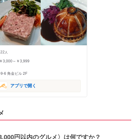
22
人
￥3,000～￥3,999
-6 角金ビル 2F
アプリで開く
メ
な3,000円以内のグルメ〉は何ですか？