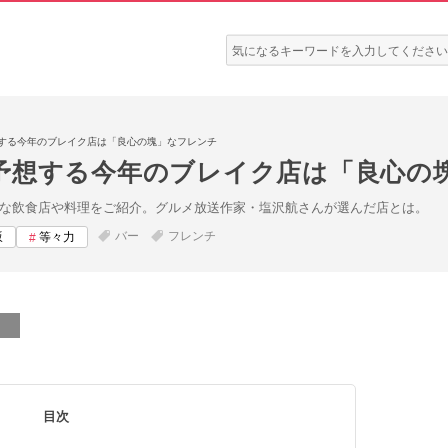
検
索:
する今年のブレイク店は「良心の塊」なフレンチ
予想する今年のブレイク店は「良心の
そうな飲食店や料理をご紹介。グルメ放送作家・塩沢航さんが選んだ店とは。
バー
フレンチ
坂
等々力
目次