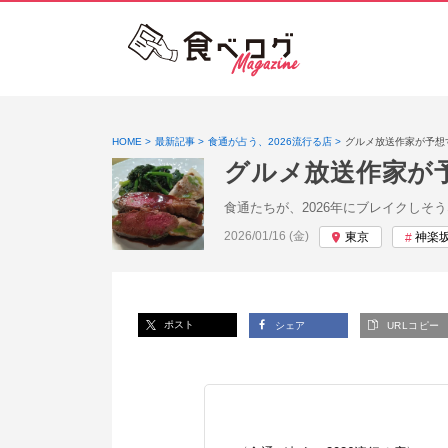
HOME
最新記事
食通が占う、2026流行る店
グルメ放送作家が予想
グルメ放送作家が
食通たちが、2026年にブレイクし
投稿日:
2026/01/16 (金)
東京
神楽
ポスト
シェア
URLコピー