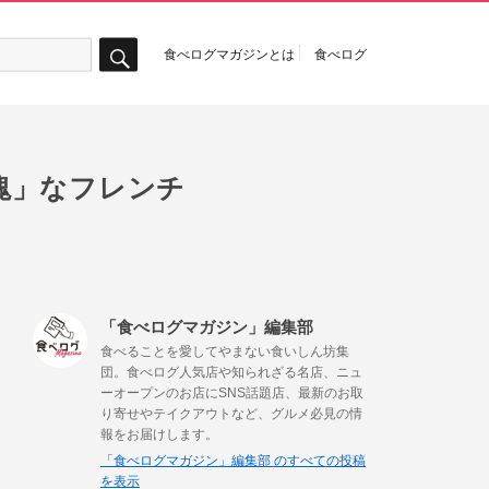
食べログマガジンとは
食べログ
検
索
塊」なフレンチ
「食べログマガジン」編集部
食べることを愛してやまない食いしん坊集
団。食べログ人気店や知られざる名店、ニュ
ーオープンのお店にSNS話題店、最新のお取
り寄せやテイクアウトなど、グルメ必見の情
報をお届けします。
「食べログマガジン」編集部 のすべての投稿
を表示