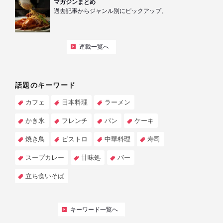
マガジンまとめ
過去記事からジャンル別にピックアップ。
連載一覧へ
話題のキーワード
カフェ
日本料理
ラーメン
かき氷
フレンチ
パン
ケーキ
焼き鳥
ビストロ
中華料理
寿司
スープカレー
甘味処
バー
立ち食いそば
キーワード一覧へ