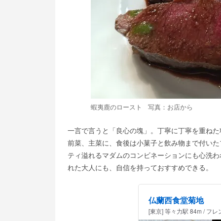
蝦夷鹿のロースト 写真：お店から
一言で言うと「良心の塊」。丁寧に丁寧を重ねた
前菜、主菜に、食後は小菓子と飲み物まで付いたプ
ティ溢れるマダムのコンビネーションにも心洗わ
れた大人にも、自信を持っておすすめできる。
仏蘭西食堂菊地
[東京] 等々力駅 84m / フ