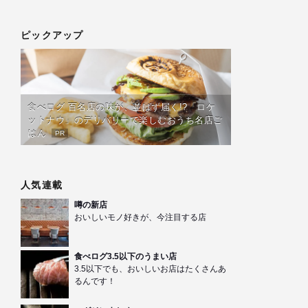
ピックアップ
食べログ 百名店の味が、並ばず届く!?「ロケ
ットナウ」のデリバリーで楽しむおうち名店ご
はん
PR
人気連載
噂の新店
おいしいモノ好きが、今注目する店
食べログ3.5以下のうまい店
3.5以下でも、おいしいお店はたくさんあ
るんです！