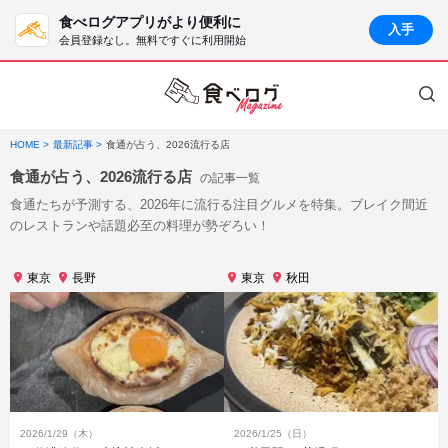
食べログアプリがより便利に
入手
会員登録なし。無料ですぐに利用開始
HOME
最新記事
食通が占う、2026流行る店
食通が占う、2026流行る店
の記事一覧
食通たちが予測する、2026年に流行る注目グルメを特集。ブレイク間近
のレストランや話題必至の料理が勢ぞろい！
東京
長野
東京
秋田
2026/1/29（木）
2026/1/25（日）