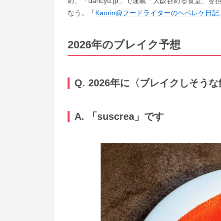
め、「dancyu.jp」で連載「大阪呑める食堂
なう。「
Kaorin@フードライターのヘベレケ日記
2026年のブレイク予想
Q. 2026年に〈ブレイクしそ
A. 「suscrea」です