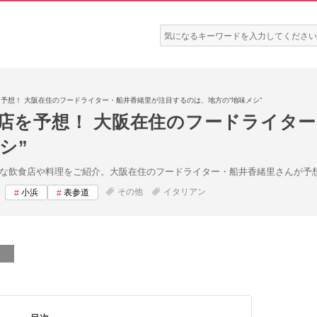
検
索:
を予想！ 大阪在住のフードライター・船井香緒里が注目するのは、地方の“地味メシ”
ク店を予想！ 大阪在住のフードライタ
シ”
そうな飲食店や料理をご紹介。大阪在住のフードライター・船井香緒里さんが予
その他
イタリアン
小浜
表参道