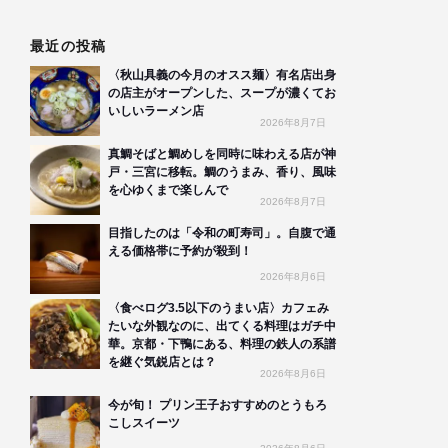
最近の投稿
〈秋山具義の今月のオスス麺〉有名店出身
の店主がオープンした、スープが濃くてお
いしいラーメン店
2026年8月7日
真鯛そばと鯛めしを同時に味わえる店が神
戸・三宮に移転。鯛のうまみ、香り、風味
を心ゆくまで楽しんで
2026年8月7日
目指したのは「令和の町寿司」。自腹で通
える価格帯に予約が殺到！
2026年8月6日
〈食べログ3.5以下のうまい店〉カフェみ
たいな外観なのに、出てくる料理はガチ中
華。京都・下鴨にある、料理の鉄人の系譜
を継ぐ気鋭店とは？
2026年8月6日
今が旬！ プリン王子おすすめのとうもろ
こしスイーツ