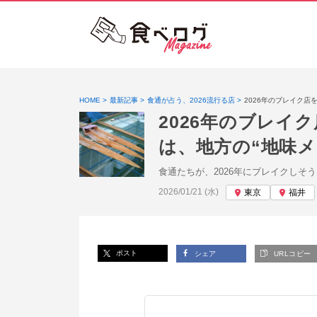
HOME
最新記事
食通が占う、2026流行る店
2026年のブレイク店
2026年のブレイ
は、地方の“地味メ
食通たちが、2026年にブレイクし
投稿日:
2026/01/21 (水)
東京
福井
ポスト
シェア
URLコピー