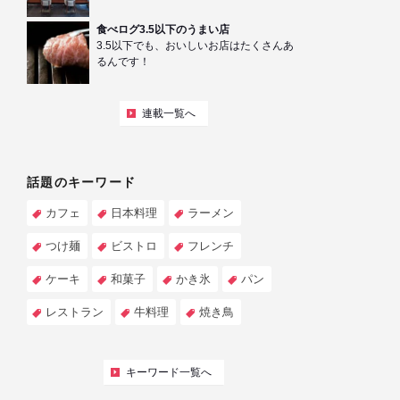
食べログ3.5以下のうまい店
3.5以下でも、おいしいお店はたくさんあ
るんです！
連載一覧へ
話題のキーワード
カフェ
日本料理
ラーメン
つけ麺
ビストロ
フレンチ
ケーキ
和菓子
かき氷
パン
レストラン
牛料理
焼き鳥
キーワード一覧へ