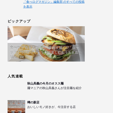
「食べログマガジン」編集部 のすべての投稿
を表示
ピックアップ
食べログ 百名店の味が、並ばず届く!?「ロケ
ットナウ」のデリバリーで楽しむおうち名店ご
はん
PR
人気連載
秋山具義の今月のオスス麺
麺マニアの秋山具義さんが注目麺を紹介
噂の新店
おいしいモノ好きが、今注目する店