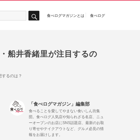
食べログマガジンとは
食べログ
検
索
ー・船井香緒里が注目するの
想するのは？
「食べログマガジン」編集部
食べることを愛してやまない食いしん坊集
団。食べログ人気店や知られざる名店、ニュ
ーオープンのお店にSNS話題店、最新のお取
り寄せやテイクアウトなど、グルメ必見の情
報をお届けします。