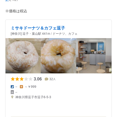
※価格は税込
ミサキドーナツ＆カフェ逗子
[神奈川] 逗子・葉山駅 441m / ドーナツ、カフェ
3.06
32
人
–
～￥999
–
神奈川県逗子市逗子6-5-3