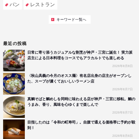
パン
レストラン
キーワード一覧へ
最近の投稿
日常に寄り添うカジュアルな割烹が神戸・三宮に誕生！ 実力派
店主による日本料理をコースでもアラカルトでも楽しめる
2026年8月8日
〈秋山具義の今月のオスス麺〉有名店出身の店主がオープンし
た、スープが濃くておいしいラーメン店
2026年8月7日
真鯛そばと鯛めしを同時に味わえる店が神戸・三宮に移転。鯛の
うまみ、香り、風味を心ゆくまで楽しんで
2026年8月7日
目指したのは「令和の町寿司」。自腹で通える価格帯に予約が殺
到！
2026年8月6日