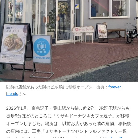
以前の店舗があった隣のビル1階に移転オープン 出典：
forever
friends
さん
2026年1月、京急逗子・葉山駅から徒歩約2分、JR逗子駅からも
徒歩5分ほどのところに「ミサキドーナツ＆カフェ逗子」が移転
オープンしました。場所は、以前お店があった隣の建物。移転後
の店内には、工房「ミサキドーナツセントラルファクトリー逗