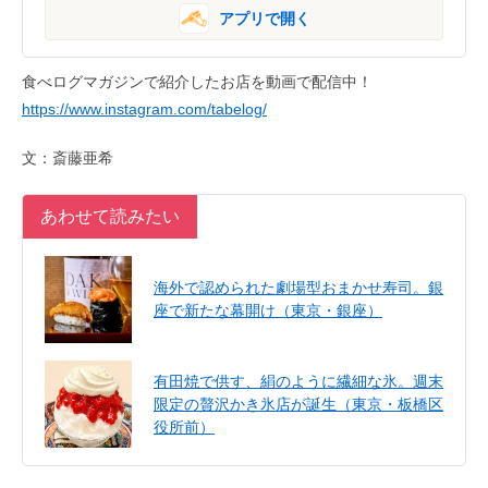
アプリで開く
食べログマガジンで紹介したお店を動画で配信中！
https://www.instagram.com/tabelog/
文：斎藤亜希
あわせて読みたい
海外で認められた劇場型おまかせ寿司。銀
座で新たな幕開け（東京・銀座）
有田焼で供す、絹のように繊細な氷。週末
限定の贅沢かき氷店が誕生（東京・板橋区
役所前）