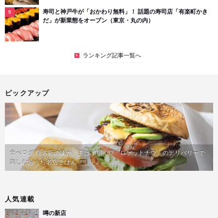
寿司と神戸牛が「おかわり無料」！ 話題の寿司店「有楽町かき
だ」が新業態をオープン（東京・丸の内）
ランキング記事一覧へ
ピックアップ
食べログ 百名店の味が、並ばず届く!?「ロケットナウ」のデリバリーで
楽しむおうち名店ごはん
PR
人気連載
噂の新店