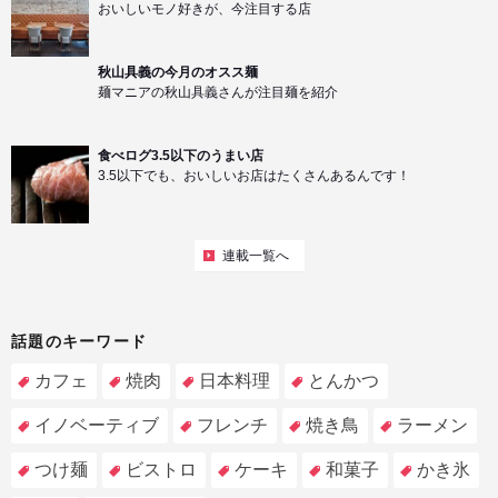
おいしいモノ好きが、今注目する店
秋山具義の今月のオスス麺
麺マニアの秋山具義さんが注目麺を紹介
食べログ3.5以下のうまい店
3.5以下でも、おいしいお店はたくさんあるんです！
連載一覧へ
話題のキーワード
カフェ
焼肉
日本料理
とんかつ
イノベーティブ
フレンチ
焼き鳥
ラーメン
つけ麺
ビストロ
ケーキ
和菓子
かき氷