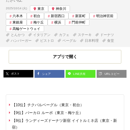
ださいね。
投稿日:
2025/10/14 (火)
東京
神奈川
六本木
初台
新宿西口
新富町
明治神宮前
東銀座
梅ケ丘
横浜
門前仲町
高輪ゲートウェイ
とんかつ
イタリアン
カフェ
ステーキ
ドーナツ
ハンバーガー
ビストロ
ベーグル
日本料理
食堂
アプリで開く
ポスト
シェア
LINE共有
URLコピー
【10位】チクパルベーグル（東京・初台）
【9位】バーカロ ルーポ（東京・梅ケ丘）
【8位】ランディーズドーナツ新宿 イイトルミネ店（東京・新
宿）