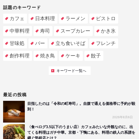
話題のキーワード
カフェ
日本料理
ラーメン
ビストロ
中華料理
寿司
スープカレー
かき氷
甘味処
バー
立ち食いそば
フレンチ
創作料理
焼き鳥
ケーキ
餃子
キーワード一覧へ
最近の投稿
目指したのは「令和の町寿司」。自腹で通える価格帯に予約が殺
到！
2026年8月6日
〈食べログ3.5以下のうまい店〉カフェみたいな外観なのに、出
てくる料理はガチ中華。京都・下鴨にある、料理の鉄人の系譜を
継ぐ気鋭店とは？