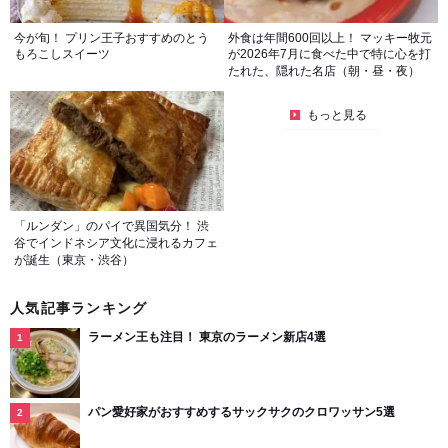
今が旬！ プリン王子おすすめのとう
外食は年間600回以上！ マッキー牧元
もろこしスイーツ
が2026年7月に食べた中で特に心を打
たれた、隠れた名店（朝・昼・夜）
もっと見る
「ルンダン」のパイで異国気分！ 渋
谷でインドネシア文化に浸れるカフェ
が誕生（東京・渋谷）
人気記事ランキング
ラーメン王も注目！ 東京のラーメン新店4選
パン愛好家がおすすめするサックサクのクロワッサン5選