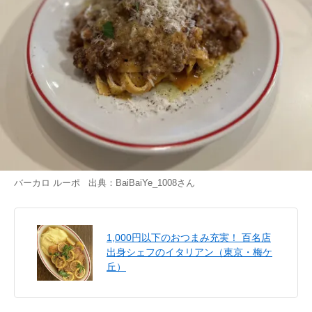
バーカロ ルーポ 出典：
BaiBaiYe_1008
さん
1,000円以下のおつまみ充実！ 百名店
出身シェフのイタリアン（東京・梅ケ
丘）