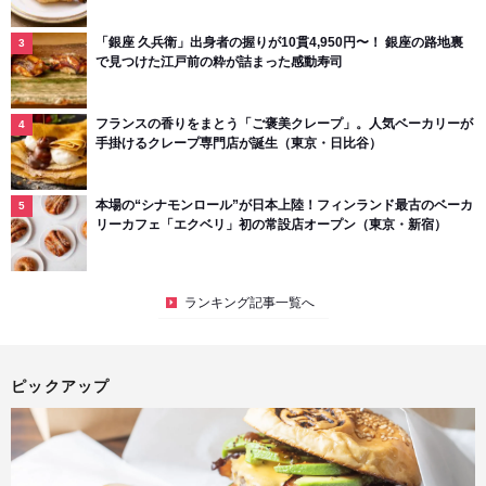
「銀座 久兵衛」出身者の握りが10貫4,950円〜！ 銀座の路地裏
で見つけた江戸前の粋が詰まった感動寿司
フランスの香りをまとう「ご褒美クレープ」。人気ベーカリーが
手掛けるクレープ専門店が誕生（東京・日比谷）
本場の“シナモンロール”が日本上陸！フィンランド最古のベーカ
リーカフェ「エクベリ」初の常設店オープン（東京・新宿）
ランキング記事一覧へ
ピックアップ