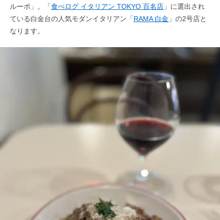
ルーポ」。「
食べログ イタリアン TOKYO 百名店
」に選出され
ている白金台の人気モダンイタリアン「
RAMA 白金
」の2号店と
なります。