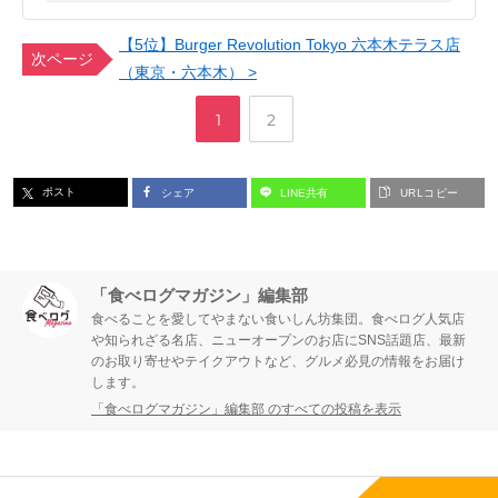
【5位】Burger Revolution Tokyo 六本木テラス店
次ページ
（東京・六本木） >
,
ペ
ペ
1
2
ー
ー
ポスト
シェア
LINE共有
URLコピー
ジ
ジ
「食べログマガジン」編集部
食べることを愛してやまない食いしん坊集団。食べログ人気店
や知られざる名店、ニューオープンのお店にSNS話題店、最新
のお取り寄せやテイクアウトなど、グルメ必見の情報をお届け
します。
「食べログマガジン」編集部 のすべての投稿を表示