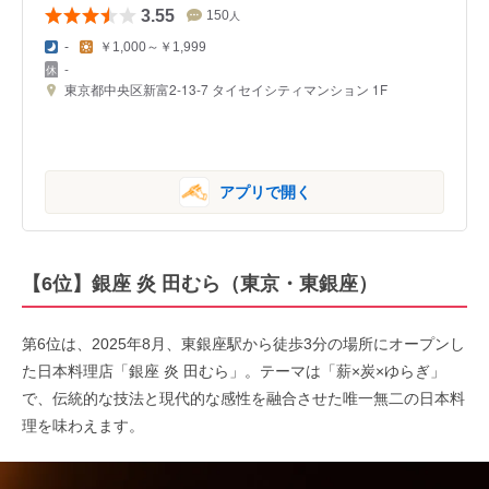
3.55
150
人
-
￥1,000～￥1,999
-
東京都中央区新富2-13-7 タイセイシティマンション 1F
アプリで開く
【6位】銀座 炎 田むら（東京・東銀座）
第6位は、2025年8月、東銀座駅から徒歩3分の場所にオープンし
た日本料理店「銀座 炎 田むら」。テーマは「薪×炭×ゆらぎ」
で、伝統的な技法と現代的な感性を融合させた唯一無二の日本料
理を味わえます。