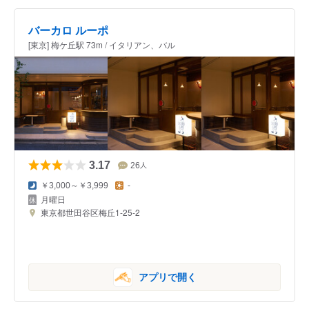
バーカロ ルーポ
[東京] 梅ケ丘駅 73m / イタリアン、バル
3.17
26
人
￥3,000～￥3,999
-
月曜日
東京都世田谷区梅丘1-25-2
アプリで開く