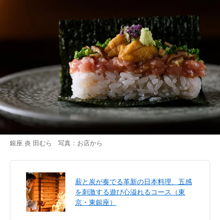
銀座 炎 田むら 写真：お店から
薪と炭が奏でる革新の日本料理、五感
を刺激する遊び心溢れるコース（東
京・東銀座）