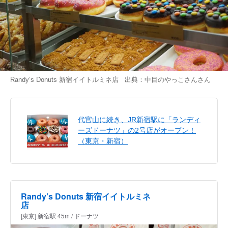
Randy’s Donuts 新宿イイトルミネ店 出典：
中目のやっこさん
さん
代官山に続き、JR新宿駅に「ランディ
ーズドーナツ」の2号店がオープン！
（東京・新宿）
Randy’s Donuts 新宿イイトルミネ
店
[東京] 新宿駅 45m / ドーナツ