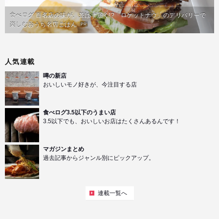
食べログ 百名店の味が、並ばず届く!?「ロケットナウ」のデリバリーで
楽しむおうち名店ごはん
PR
人気連載
噂の新店
おいしいモノ好きが、今注目する店
食べログ3.5以下のうまい店
3.5以下でも、おいしいお店はたくさんあるんです！
マガジンまとめ
過去記事からジャンル別にピックアップ。
連載一覧へ