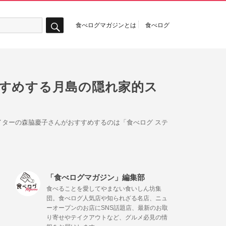
食べログマガジンとは
食べログ
検
索
すすめする月島の隠れ家的ス
ターの森脇慶子さんがおすすめするのは「食べログ ステ
「食べログマガジン」編集部
食べることを愛してやまない食いしん坊集
団。食べログ人気店や知られざる名店、ニュ
ーオープンのお店にSNS話題店、最新のお取
り寄せやテイクアウトなど、グルメ必見の情