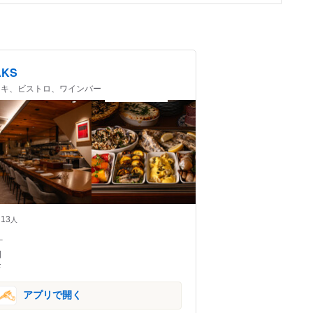
AKS
 ステーキ、ビストロ、ワインバー
13
人
–
日
F
アプリで開く