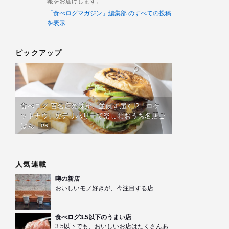
報をお届けします。
「食べログマガジン」編集部 のすべての投稿
を表示
ピックアップ
食べログ 百名店の味が、並ばず届く!?「ロケ
ットナウ」のデリバリーで楽しむおうち名店ご
はん
PR
人気連載
噂の新店
おいしいモノ好きが、今注目する店
食べログ3.5以下のうまい店
3.5以下でも、おいしいお店はたくさんあ