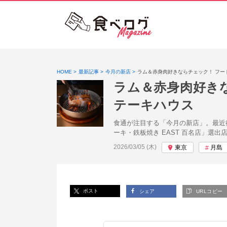
HOME
最新記事
今月の新店
ラム＆赤身肉好きならチェック！ フ
ラム＆赤身肉好き
テーキハウス
食通が注目する「今月の新店」。最近
ーキ・鉄板焼き EAST 百名店」選出店
投稿日:
2026/03/05 (木)
東京
月島
ポスト
シェア
URLコピー