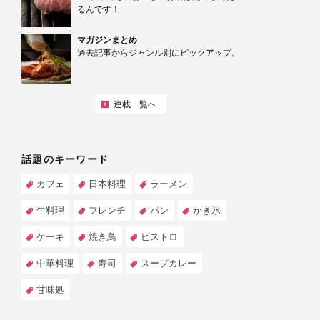
るんです！
マガジンまとめ
過去記事からジャンル別にピックアップ。
連載一覧へ
話題のキーワード
カフェ
日本料理
ラーメン
牛料理
フレンチ
パン
かき氷
ケーキ
焼き鳥
ビストロ
中華料理
寿司
スープカレー
甘味処