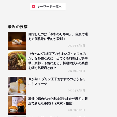
キーワード一覧へ
最近の投稿
目指したのは「令和の町寿司」。自腹で通
える価格帯に予約が殺到！
2026年8月6日
〈食べログ3.5以下のうまい店〉カフェみ
たいな外観なのに、出てくる料理はガチ中
華。京都・下鴨にある、料理の鉄人の系譜
を継ぐ気鋭店とは？
2026年8月6日
今が旬！ プリン王子おすすめのとうもろ
こしスイーツ
2026年8月6日
海外で認められた劇場型おまかせ寿司。銀
座で新たな幕開け（東京・銀座）
2026年8月5日