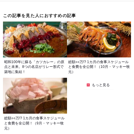
この記事を見た人におすすめの記事
昭和100年に蘇る「カツカレー」の原
総額○○万!? 1カ月の食事スケジュール
点と未来。8つの名店がリレー形式で
と食費を全公開！（10月・マッキー牧
築地に集結！
元）
もっと見る
総額○○万!? 1カ月の食事スケジュール
と食費を全公開！（9月・マッキー牧
元）