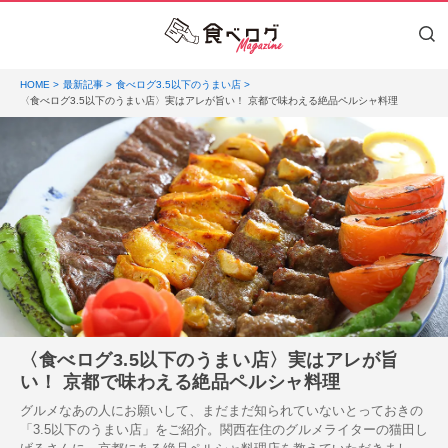
HOME
最新記事
食べログ3.5以下のうまい店
〈食べログ3.5以下のうまい店〉実はアレが旨い！ 京都で味わえる絶品ペルシャ料理
〈食べログ3.5以下のうまい店〉実はアレが旨
い！ 京都で味わえる絶品ペルシャ料理
グルメなあの人にお願いして、まだまだ知られていないとっておきの
「3.5以下のうまい店」をご紹介。関西在住のグルメライターの猫田し