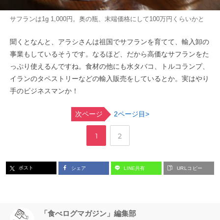
サフランは1g 1,000円。奥の瓶、末端価格にして100万円くらいかと
聞くとなんと、アラシさんは祖国でサフランを育てて、輸入卸の
事業もしているそうです。なるほど、だから高価なサフランをた
っぷり使えるんですね。食材の他にも水タバコ、トルコランプ、
イランのタペストリーなどの輸入販売をしているとか。実はやり
手のビジネスマンか！
次ページ
2ページ目>
,
ペ
ペ
1
2
ー
ー
ポスト
シェア
LINE共有
URLコピー
ジ
ジ
「食べログマガジン」編集部