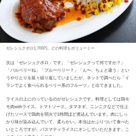
ゼレシュクポロ1,700円。どの料理もボリューミー
次は「ゼレシュクポロ」です。「ゼレシュクって何ですか？」
「バルベリーね」「ブルーベリー？」「ん〜、ちょと違う」とい
うやりとりを延々繰り返していましたが、ネットで調べたら「イ
ランでよく食べられるベリー系のフルーツ」と出てきました。
ライスの上にのっているのがゼレシュクです。料理としては鶏モ
モ肉withライス。トマトソース、タマネギ、ニンニクなどで仕上
げたソースで鶏肉を弱火で1時間ほど煮込んでいます。肉にしっ
かり味が染み込んでいて、柔らかい。本当はかぶりついて食べた
いところですが、バスマティライスにオンしていただきます。こ