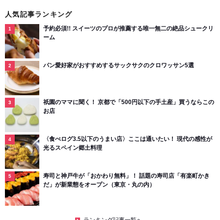
人気記事ランキング
予約必須!! スイーツのプロが推薦する唯一無二の絶品シュークリ
ーム
パン愛好家がおすすめするサックサクのクロワッサン5選
祇園のママに聞く！ 京都で「500円以下の手土産」買うならこの
お店
〈食べログ3.5以下のうまい店〉ここは通いたい！ 現代の感性が
光るスペイン郷土料理
寿司と神戸牛が「おかわり無料」！ 話題の寿司店「有楽町かき
だ」が新業態をオープン（東京・丸の内）
ランキング記事一覧へ