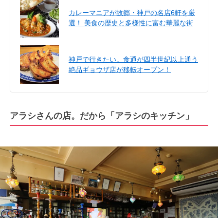
カレーマニアが故郷・神戸の名店6軒を厳
選！ 美食の歴史と多様性に富む華麗な街
神戸で行きたい。食通が四半世紀以上通う
絶品ギョウザ店が移転オープン！
アラシさんの店。だから「アラシのキッチン」