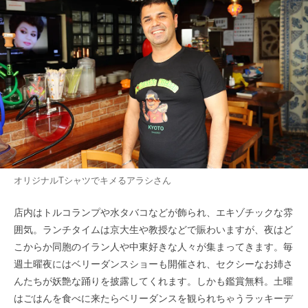
オリジナルTシャツでキメるアラシさん
店内はトルコランプや水タバコなどが飾られ、エキゾチックな雰
囲気。ランチタイムは京大生や教授などで賑わいますが、夜はど
こからか同胞のイラン人や中東好きな人々が集まってきます。毎
週土曜夜にはベリーダンスショーも開催され、セクシーなお姉さ
んたちが妖艶な踊りを披露してくれます。しかも鑑賞無料。土曜
はごはんを食べに来たらベリーダンスを観られちゃうラッキーデ