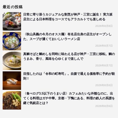
最近の投稿
日常に寄り添うカジュアルな割烹が神戸・三宮に誕生！ 実力派
店主による日本料理をコースでもアラカルトでも楽しめる
2026年8月8日
〈秋山具義の今月のオスス麺〉有名店出身の店主がオープンし
た、スープが濃くておいしいラーメン店
2026年8月7日
真鯛そばと鯛めしを同時に味わえる店が神戸・三宮に移転。鯛の
うまみ、香り、風味を心ゆくまで楽しんで
2026年8月7日
目指したのは「令和の町寿司」。自腹で通える価格帯に予約が殺
到！
2026年8月6日
〈食べログ3.5以下のうまい店〉カフェみたいな外観なのに、出
てくる料理はガチ中華。京都・下鴨にある、料理の鉄人の系譜を
継ぐ気鋭店とは？
2026年8月6日