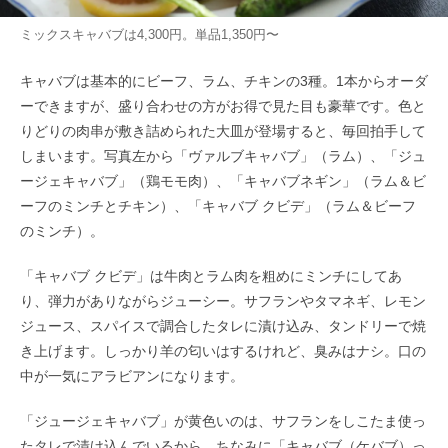
ミックスキャバブは4,300円。単品1,350円〜
キャバブは基本的にビーフ、ラム、チキンの3種。1本からオーダ
ーできますが、盛り合わせの方がお得で見た目も豪華です。色と
りどりの肉串が敷き詰められた大皿が登場すると、毎回拍手して
しまいます。写真左から「ヴァルブキャバブ」（ラム）、「ジュ
ージェキャバブ」（鶏モモ肉）、「キャバブネギン」（ラム＆ビ
ーフのミンチとチキン）、「キャバブ クビデ」（ラム＆ビーフ
のミンチ）。
「キャバブ クビデ」は牛肉とラム肉を粗めにミンチにしてあ
り、弾力がありながらジューシー。サフランやタマネギ、レモン
ジュース、スパイスで調合したタレに漬け込み、タンドリーで焼
き上げます。しっかり羊の匂いはするけれど、臭みはナシ。口の
中が一気にアラビアンになります。
「ジュージェキャバブ」が黄色いのは、サフランをしこたま使っ
たタレで漬け込んでいるから。ちなみに「キャバブ（ケバブ）っ