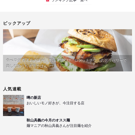
ピックアップ
食べログ 百名店の味が、並ばず届く!?「ロケットナウ」のデリバリーで
楽しむおうち名店ごはん
PR
人気連載
噂の新店
おいしいモノ好きが、今注目する店
秋山具義の今月のオスス麺
麺マニアの秋山具義さんが注目麺を紹介