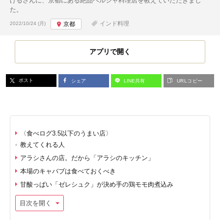
げるさんに、京都にある絶品ペルシャ料理店を教えていただきまし
た。
投稿日:
インド料理
2022/10/24 (月)
京都
アプリで開く
ポスト
シェア
LINE共有
URLコピー
〈食べログ3.5以下のうまい店〉
教えてくれる人
アラシさんの店。だから「アラシのキッチン」
本場のキャバブは食べておくべき
甘酸っぱい「ゼレシュク」が決め手の鶏モモ肉煮込み
目次を開く