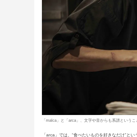
「malca」と「arca」、文字や音からも系譜という
「arca」では、“食べたいものを好きなだけ”とい