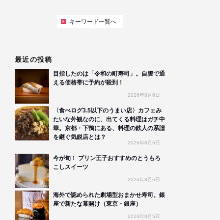
キーワード一覧へ
最近の投稿
目指したのは「令和の町寿司」。自腹で通
える価格帯に予約が殺到！
2026年8月6日
〈食べログ3.5以下のうまい店〉カフェみ
たいな外観なのに、出てくる料理はガチ中
華。京都・下鴨にある、料理の鉄人の系譜
を継ぐ気鋭店とは？
2026年8月6日
今が旬！ プリン王子おすすめのとうもろ
こしスイーツ
2026年8月6日
海外で認められた劇場型おまかせ寿司。銀
座で新たな幕開け（東京・銀座）
2026年8月5日