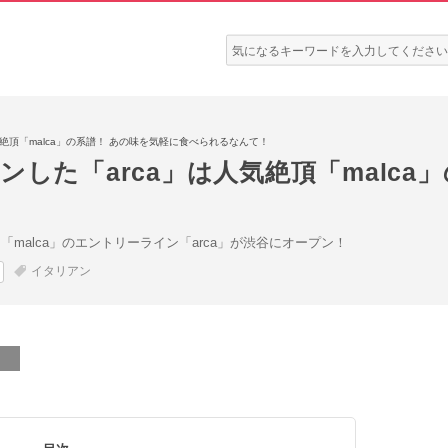
検
索:
気絶頂「malca」の系譜！ あの味を気軽に食べられるなんて！
ンした「arca」は人気絶頂「malca
malca」のエントリーライン「arca」が渋谷にオープン！
イタリアン