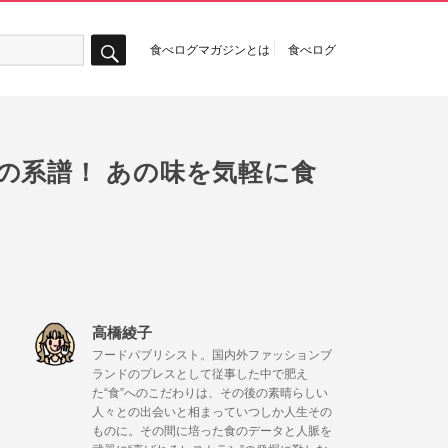
食べログマガジンとは
食べログ
検
索
」の系譜！ あの味を気軽に食
高橋綾子
フードパブリシスト。国内外ファッションブ
ランドのプレスとして従事した中で肥え
た“食”へのこだわりは、その後の素晴らしい
人々との出会いと相まっていつしか人生その
ものに。その間に培った食のデータと人脈を