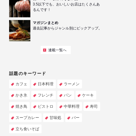
3.5以下でも、おいしいお店はたくさんあ
るんです！
マガジンまとめ
過去記事からジャンル別にピックアップ。
連載一覧へ
話題のキーワード
カフェ
日本料理
ラーメン
かき氷
フレンチ
パン
ケーキ
焼き鳥
ビストロ
中華料理
寿司
スープカレー
甘味処
バー
立ち食いそば