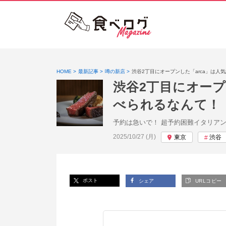
HOME
最新記事
噂の新店
渋谷2丁目にオープンした「arca」は人
渋谷2丁目にオープ
べられるなんて！
予約は急いで！ 超予約困難イタリアン「
投稿日:
2025/10/27 (月)
東京
渋谷
ポスト
シェア
URLコピー