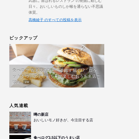
武器に“喜ばれるレストラン”の発掘に勤しむ
日々。おいしいものしか喉を通らない不思議
体質。
高橋綾子 のすべての投稿を表示
ピックアップ
食べログ 百名店の味が、並ばず届く!?「ロケ
ットナウ」のデリバリーで楽しむおうち名店ご
はん
PR
人気連載
噂の新店
おいしいモノ好きが、今注目する店
食べログ3.5以下のうまい店