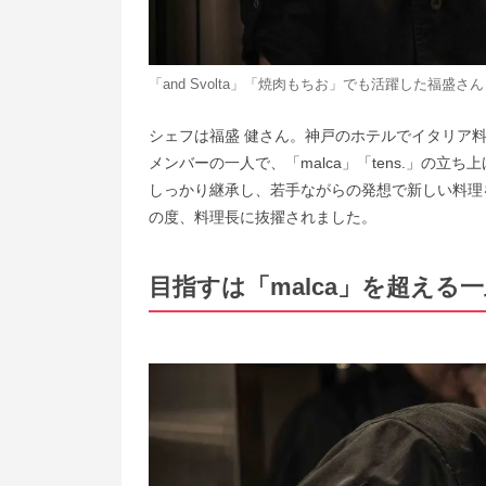
「and Svolta」「焼肉もちお」でも活躍した福盛さん
シェフは福盛 健さん。神戸のホテルでイタリア料理を4
メンバーの一人で、「malca」「tens.」の
しっかり継承し、若手ながらの発想で新しい料理を
の度、料理長に抜擢されました。
目指すは「malca」を超える