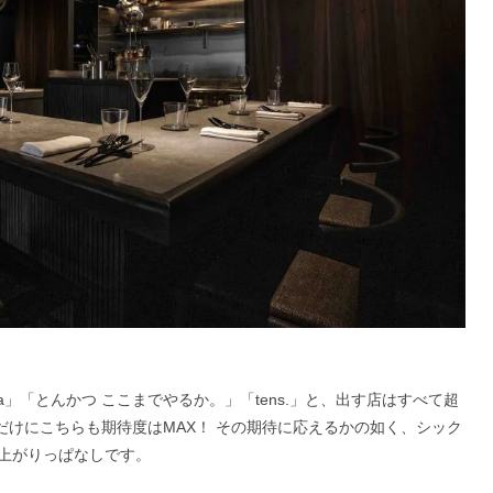
volta」「とんかつ ここまでやるか。」「tens.」と、出す店はすべて超
ただけにこちらも期待度はMAX！ その期待に応えるかの如く、シック
上がりっぱなしです。