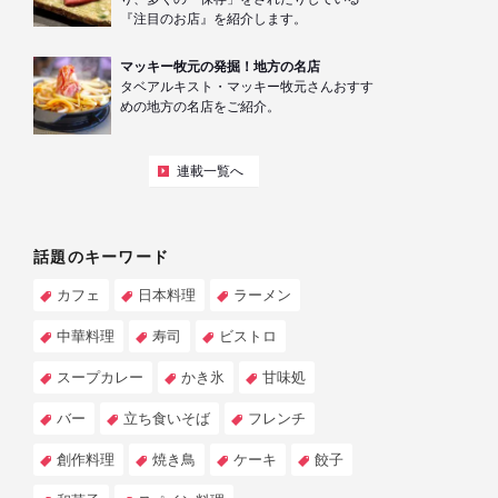
『注目のお店』を紹介します。
マッキー牧元の発掘！地方の名店
タベアルキスト・マッキー牧元さんおすす
めの地方の名店をご紹介。
連載一覧へ
話題のキーワード
カフェ
日本料理
ラーメン
中華料理
寿司
ビストロ
スープカレー
かき氷
甘味処
バー
立ち食いそば
フレンチ
創作料理
焼き鳥
ケーキ
餃子