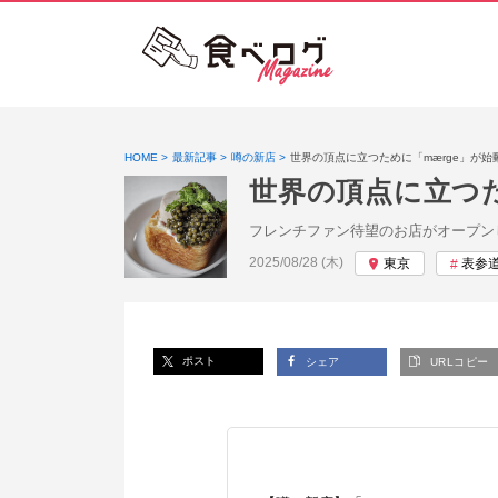
HOME
最新記事
噂の新店
世界の頂点に立つために「mærge」が始
世界の頂点に立つた
フレンチファン待望のお店がオープン
投稿日:
2025/08/28 (木)
東京
表参
ポスト
シェア
URLコピー