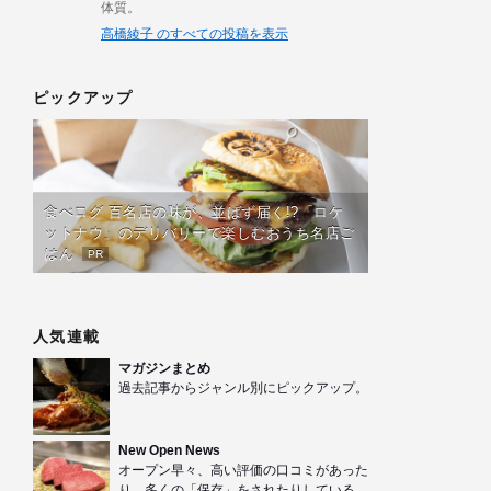
体質。
高橋綾子 のすべての投稿を表示
ピックアップ
食べログ 百名店の味が、並ばず届く!?「ロケ
ットナウ」のデリバリーで楽しむおうち名店ご
はん
PR
人気連載
マガジンまとめ
過去記事からジャンル別にピックアップ。
New Open News
オープン早々、高い評価の口コミがあった
り、多くの「保存」をされたりしている