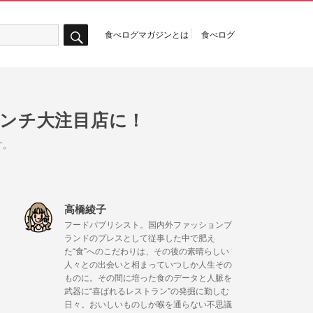
食べログマガジンとは
食べログ
検
索
レンチ大注目店に！
す。
高橋綾子
フードパブリシスト。国内外ファッションブ
ランドのプレスとして従事した中で肥え
た“食”へのこだわりは、その後の素晴らしい
人々との出会いと相まっていつしか人生その
ものに。その間に培った食のデータと人脈を
武器に“喜ばれるレストラン”の発掘に勤しむ
日々。おいしいものしか喉を通らない不思議