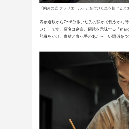
「約束の庭 クレリエール」と名付けた庭を抜けると
表参道駅から7〜8分歩いた先の静かで穏やかな時
ジ）」です。店名は余白、額縁を意味する「marg
額縁をかけ、食材と食べ手のあたらしい関係をつ