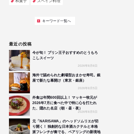
和菓子
スペイン料理
キーワード一覧へ
最近の投稿
今が旬！ プリン王子おすすめのとうもろ
こしスイーツ
2026年8月6日
海外で認められた劇場型おまかせ寿司。銀
座で新たな幕開け（東京・銀座）
2026年8月5日
外食は年間600回以上！ マッキー牧元が
2026年7月に食べた中で特に心を打たれ
た、隠れた名店（朝・昼・夜）
2026年8月5日
元「NARISAWA」のヘッドソムリエが切
り開く！ 独創的な日本酒カクテルと本格
派フレンチが奏でる、ペアリングの新境地