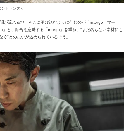
エントランスが
間が流れる地、そこに溶け込むように佇むのが「mærge（マー
e」と、融合を意味する「merge」を重ね、“まだ名もない素材にも
なぐ”との思いが込められているそう。