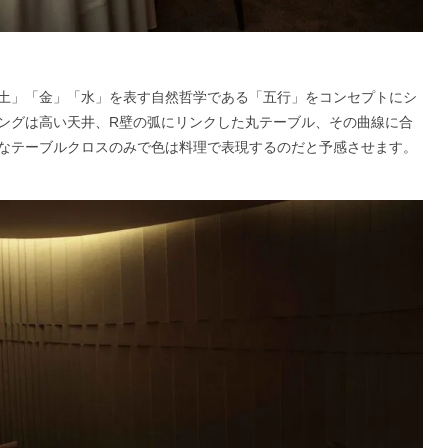
土」「金」「水」を表す自然哲学である「五行」をコンセプトにシ
ングは高い天井、R壁の弧にリンクした丸テーブル、その曲線に合
なテーブルクロスのみで色は料理で表現するのだと予感させます。