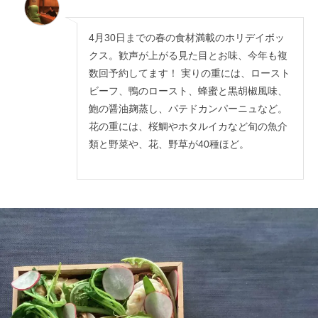
4月30日までの春の食材満載のホリデイボッ
クス。歓声が上がる見た目とお味、今年も複
数回予約してます！ 実りの重には、ロースト
ビーフ、鴨のロースト、蜂蜜と黒胡椒風味、
鮑の醤油麹蒸し、パテドカンパーニュなど。
花の重には、桜鯛やホタルイカなど旬の魚介
類と野菜や、花、野草が40種ほど。