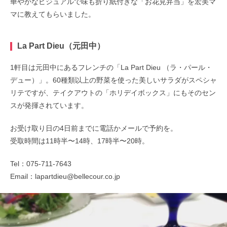
華やかなビジュアルで味も折り紙付きな「お花見弁当」を宏美マ
マに教えてもらいました。
La Part Dieu（元田中）
1軒目は元田中にあるフレンチの「La Part Dieu （ラ・パール・
デュー）」。60種類以上の野菜を使った美しいサラダがスペシャ
リテですが、テイクアウトの「ホリデイボックス」にもそのセン
スが発揮されています。
お受け取り日の4日前までに電話かメールで予約を。
受取時間は11時半〜14時、17時半〜20時。
Tel：075-711-7643
Email：lapartdieu@bellecour.co.jp