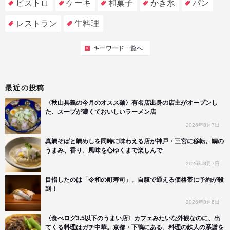
ビストロ
ケーキ
和菓子
かき氷
パン
レストラン
牛料理
キーワード一覧へ
最近の投稿
〈秋山具義の今月のオスス麺〉有名店出身の店主がオープンし
た、スープが濃くておいしいラーメン店
2026年8月7日
真鯛そばと鯛めしを同時に味わえる店が神戸・三宮に移転。鯛の
うまみ、香り、風味を心ゆくまで楽しんで
2026年8月7日
目指したのは「令和の町寿司」。自腹で通える価格帯に予約が殺
到！
2026年8月6日
〈食べログ3.5以下のうまい店〉カフェみたいな外観なのに、出
てくる料理はガチ中華。京都・下鴨にある、料理の鉄人の系譜を