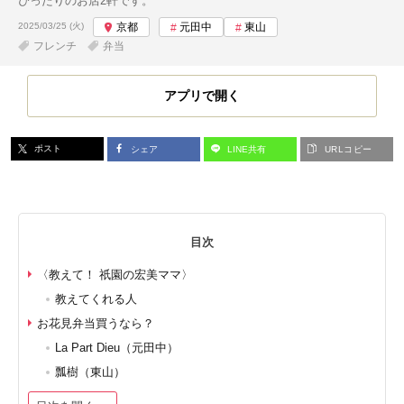
ぴったりのお店2軒です。
投稿日:
2025/03/25 (火)
京都
元田中
東山
フレンチ
弁当
アプリで開く
ポスト
シェア
LINE共有
URLコピー
目次
〈教えて！ 祇園の宏美ママ〉
教えてくれる人
お花見弁当買うなら？
La Part Dieu（元田中）
瓢樹（東山）