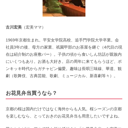
古川宏美
（宏美ママ）
1969年京都生まれ。平安女学院高校、追手門学院大学卒業。会
社員3年の後、母方の家業、祇園甲部のお茶屋を継ぐ（4代目の現
在は紹介制のお座敷バー）。子供の頃から食いしん坊話が親族内
にいくつもあり。お酒も大好き。店の周年に来てもらうほど、ポ
ンキッキ時代からガチャピン偏愛。趣味は長唄三味線、華道、観
劇（歌舞伎、古典芸能、歌劇、ミュージカル、新喜劇等々）。
お花見弁当買うなら？
京都の桜は国内だけではなく海外からも人気。桜シーズンの京都
を楽しむなら、とっておきのお花見弁当も用意したいですよね。