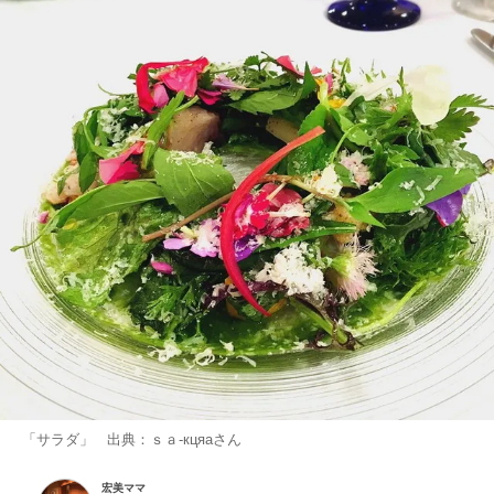
「サラダ」 出典：
ｓａ-кцяа
さん
宏美ママ