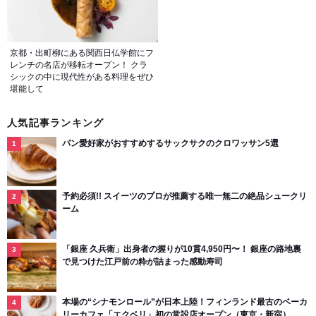
京都・出町柳にある関西日仏学館にフ
レンチの名店が移転オープン！ クラ
シックの中に現代性がある料理をぜひ
堪能して
人気記事ランキング
パン愛好家がおすすめするサックサクのクロワッサン5選
予約必須!! スイーツのプロが推薦する唯一無二の絶品シュークリ
ーム
「銀座 久兵衛」出身者の握りが10貫4,950円〜！ 銀座の路地裏
で見つけた江戸前の粋が詰まった感動寿司
本場の“シナモンロール”が日本上陸！フィンランド最古のベーカ
リーカフェ「エクベリ」初の常設店オープン（東京・新宿）