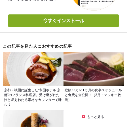
この記事を見た人におすすめの記事
京都・祇園に誕生した“帝国ホテル 京
総額○○万!? 1カ月の食事スケジュール
都”のフランス料理店。受け継がれた
と食費を全公開！（3月・マッキー牧
技と冴えわたる素材をカウンターで味
元）
わう
もっと見る