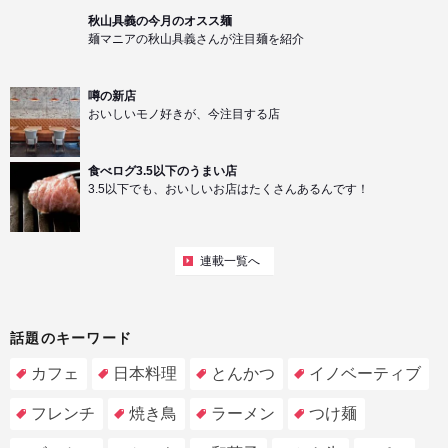
秋山具義の今月のオスス麺
麺マニアの秋山具義さんが注目麺を紹介
噂の新店
おいしいモノ好きが、今注目する店
食べログ3.5以下のうまい店
3.5以下でも、おいしいお店はたくさんあるんです！
連載一覧へ
話題のキーワード
カフェ
日本料理
とんかつ
イノベーティブ
フレンチ
焼き鳥
ラーメン
つけ麺