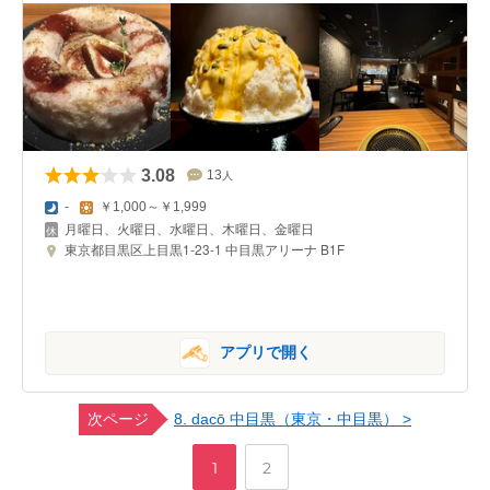
3.08
13
人
-
￥1,000～￥1,999
月曜日、火曜日、水曜日、木曜日、金曜日
東京都目黒区上目黒1-23-1 中目黒アリーナ B1F
アプリで開く
次ページ
8. dacō 中目黒（東京・中目黒） >
,
ペ
ペ
1
2