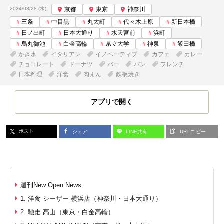
投稿日:
2024/08/28 (水)
京都
東京
神奈川
三条
中目黒
丸太町
代々木上原
新日本橋
日ノ出町
日本大通り
水天宮前
浜町
烏丸御池
白金高輪
県立大学
神泉
飯田橋
かき氷
イタリアン
イノベーティブ
カフェ
カレー
チョコレート
ドーナツ
バー
パン
フレンチ
日本料理
洋食
肉まん
鉄板焼き
アプリで開く
ポスト
シェア
LINE共有
URLコピー
週刊New Open News
1. 洋食 シーザー 横浜店（神奈川・日本大通り）
2. 馳走 髙山（東京・白金高輪）