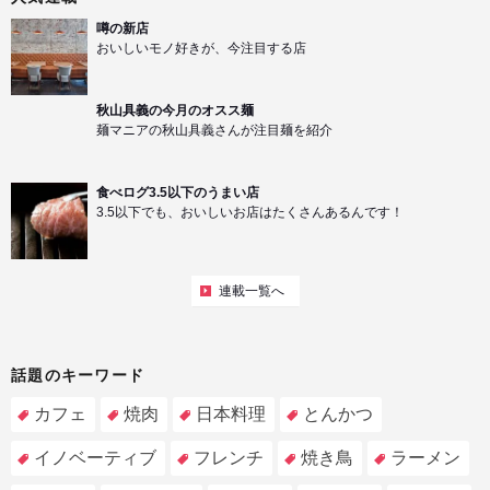
噂の新店
おいしいモノ好きが、今注目する店
秋山具義の今月のオスス麺
麺マニアの秋山具義さんが注目麺を紹介
食べログ3.5以下のうまい店
3.5以下でも、おいしいお店はたくさんあるんです！
連載一覧へ
話題のキーワード
カフェ
焼肉
日本料理
とんかつ
イノベーティブ
フレンチ
焼き鳥
ラーメン