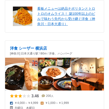
看板メニューは絶品ナポリタンとトロ
トロのオムライス！ 築100年以上のビ
ルで味わう先代から受け継ぐ洋食（神
奈川・日本大通り）
洋食 シーザー 横浜店
[神奈川] 日本大通り駅 180m / 洋食、ハンバーグ
3.46
200
人
￥4,000～￥4,999
￥1,000～￥1,999
月曜日、木曜日