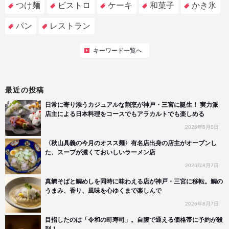
つけ麺
ビストロ
ケーキ
和菓子
かき氷
パン
レストラン
キーワード一覧へ
最近の投稿
日常に寄り添うカジュアルな割烹が神戸・三宮に誕生！ 実力派
店主による日本料理をコースでもアラカルトでも楽しめる
2026年8月8日
〈秋山具義の今月のオスス麺〉有名店出身の店主がオープンし
た、スープが濃くておいしいラーメン店
2026年8月7日
真鯛そばと鯛めしを同時に味わえる店が神戸・三宮に移転。鯛の
うまみ、香り、風味を心ゆくまで楽しんで
2026年8月7日
目指したのは「令和の町寿司」。自腹で通える価格帯に予約が殺
到！