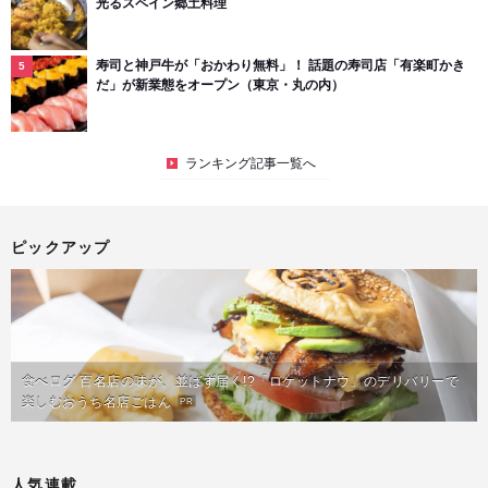
光るスペイン郷土料理
寿司と神戸牛が「おかわり無料」！ 話題の寿司店「有楽町かき
だ」が新業態をオープン（東京・丸の内）
ランキング記事一覧へ
ピックアップ
食べログ 百名店の味が、並ばず届く!?「ロケットナウ」のデリバリーで
楽しむおうち名店ごはん
PR
人気連載