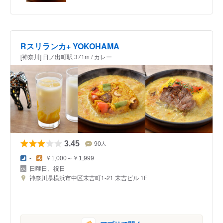
Rスリランカ+ YOKOHAMA
[神奈川] 日ノ出町駅 371m / カレー
3.45
90
人
-
￥1,000～￥1,999
日曜日、祝日
神奈川県横浜市中区末吉町1-21 末吉ビル 1F