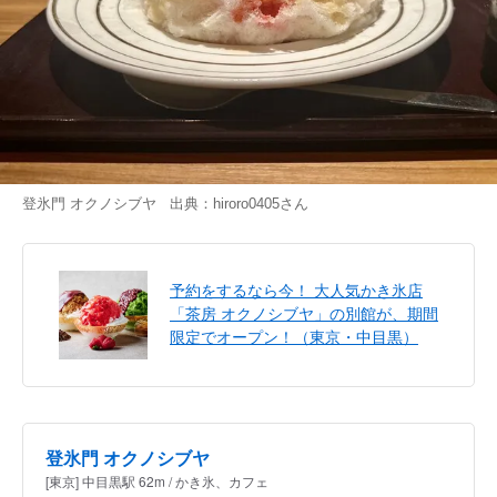
登氷門 オクノシブヤ 出典：
hiroro0405
さん
予約をするなら今！ 大人気かき氷店
「茶房 オクノシブヤ」の別館が、期間
限定でオープン！（東京・中目黒）
登氷門 オクノシブヤ
[東京] 中目黒駅 62m / かき氷、カフェ