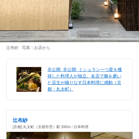
辻布紗 写真：お店から
非公開: 非公開: ミシュラン一つ星を獲
得した料理人が独立。名店で腕を磨い
た店主が織りなす日本料理に感動（京
都・丸太町）
辻布紗
[京都] 丸太町（京都市営）駅 395m / 日本料理