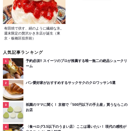
有田焼で供す、絹のように繊細な氷。
週末限定の贅沢かき氷店が誕生（東
京・板橋区役所前）
人気記事ランキング
予約必須!! スイーツのプロが推薦する唯一無二の絶品シュークリ
ーム
パン愛好家がおすすめするサックサクのクロワッサン5選
祇園のママに聞く！ 京都で「500円以下の手土産」買うならこの
お店
〈食べログ3.5以下のうまい店〉ここは通いたい！ 現代の感性が