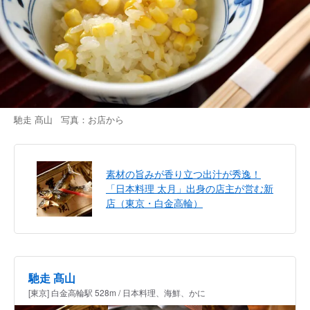
馳走 髙山 写真：お店から
素材の旨みが香り立つ出汁が秀逸！
「日本料理 太月」出身の店主が営む新
店（東京・白金高輪）
馳走 髙山
[東京] 白金高輪駅 528m / 日本料理、海鮮、かに