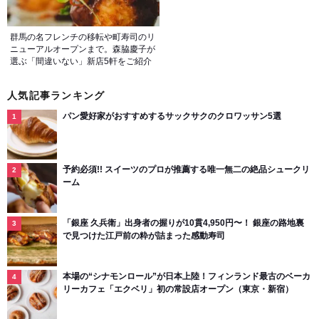
群馬の名フレンチの移転や町寿司のリ
ニューアルオープンまで。森脇慶子が
選ぶ「間違いない」新店5軒をご紹介
人気記事ランキング
パン愛好家がおすすめするサックサクのクロワッサン5選
予約必須!! スイーツのプロが推薦する唯一無二の絶品シュークリ
ーム
「銀座 久兵衛」出身者の握りが10貫4,950円〜！ 銀座の路地裏
で見つけた江戸前の粋が詰まった感動寿司
本場の“シナモンロール”が日本上陸！フィンランド最古のベーカ
リーカフェ「エクベリ」初の常設店オープン（東京・新宿）