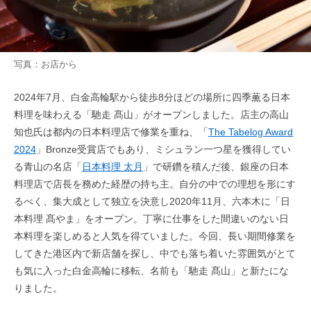
写真：お店から
2024年7月、白金高輪駅から徒歩8分ほどの場所に四季薫る日本
料理を味わえる「馳走 髙山」がオープンしました。店主の高山
知也氏は都内の日本料理店で修業を重ね、「
The Tabelog Award
2024
」Bronze受賞店でもあり、ミシュラン一つ星を獲得してい
る青山の名店「
日本料理 太月
」で研鑽を積んだ後、銀座の日本
料理店で店長を務めた経歴の持ち主。自分の中での理想を形にす
るべく、集大成として独立を決意し2020年11月、六本木に「日
本料理 髙やま」をオープン。丁寧に仕事をした間違いのない日
本料理を楽しめると人気を得ていました。今回、長い期間修業を
してきた港区内で新店舗を探し、中でも落ち着いた雰囲気がとて
も気に入った白金高輪に移転、名前も「馳走 髙山」と新たにな
りました。