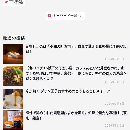
甘味処
キーワード一覧へ
最近の投稿
目指したのは「令和の町寿司」。自腹で通える価格帯に予約が殺
到！
2026年8月6日
〈食べログ3.5以下のうまい店〉カフェみたいな外観なのに、出
てくる料理はガチ中華。京都・下鴨にある、料理の鉄人の系譜を
継ぐ気鋭店とは？
2026年8月6日
今が旬！ プリン王子おすすめのとうもろこしスイーツ
2026年8月6日
海外で認められた劇場型おまかせ寿司。銀座で新たな幕開け（東
京・銀座）
2026年8月5日