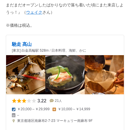
まだまだオープンしたばかりなので落ち着いた頃にまた来店しよ
うっ！』（
ウェイク
さん）
※価格は税込。
馳走 髙山
[東京] 白金高輪駅 528m / 日本料理、海鮮、かに
3.22
21
人
￥20,000～￥29,999
￥10,000～￥14,999
–
東京都港区南麻布2-7-23 マーキュリー南麻布 9F