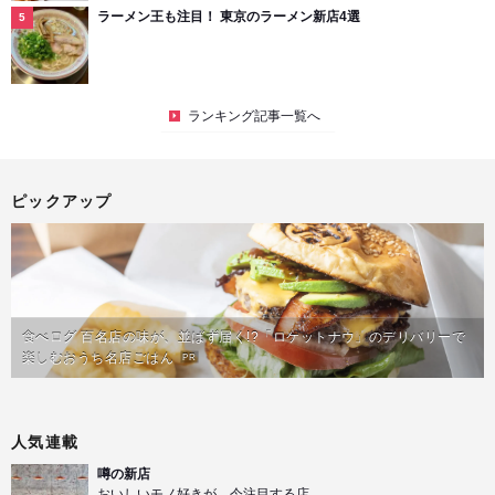
ラーメン王も注目！ 東京のラーメン新店4選
ランキング記事一覧へ
ピックアップ
食べログ 百名店の味が、並ばず届く!?「ロケットナウ」のデリバリーで
楽しむおうち名店ごはん
PR
人気連載
噂の新店
おいしいモノ好きが、今注目する店