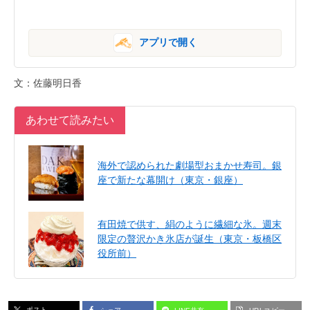
アプリで開く
文：佐藤明日香
あわせて読みたい
海外で認められた劇場型おまかせ寿司。銀
座で新たな幕開け（東京・銀座）
有田焼で供す、絹のように繊細な氷。週末
限定の贅沢かき氷店が誕生（東京・板橋区
役所前）
ポスト