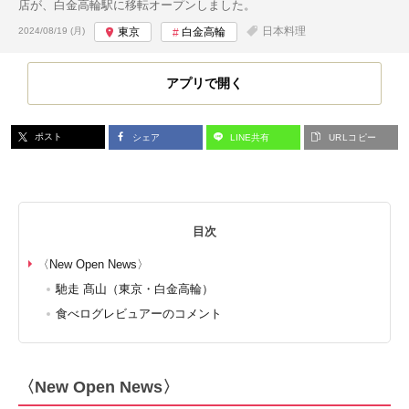
店が、白金高輪駅に移転オープンしました。
投稿日:
日本料理
2024/08/19 (月)
東京
白金高輪
アプリで開く
ポスト
シェア
LINE共有
URLコピー
目次
〈New Open News〉
馳走 髙山（東京・白金高輪）
食べログレビュアーのコメント
〈New Open News〉