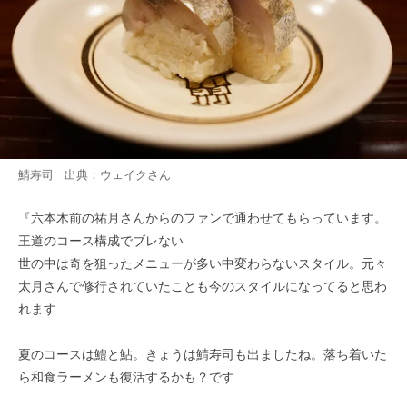
鯖寿司 出典：
ウェイク
さん
『六本木前の祐月さんからのファンで通わせてもらっています。
王道のコース構成でブレない
世の中は奇を狙ったメニューが多い中変わらないスタイル。元々
太月さんで修行されていたことも今のスタイルになってると思わ
れます
夏のコースは鱧と鮎。きょうは鯖寿司も出ましたね。落ち着いた
ら和食ラーメンも復活するかも？です