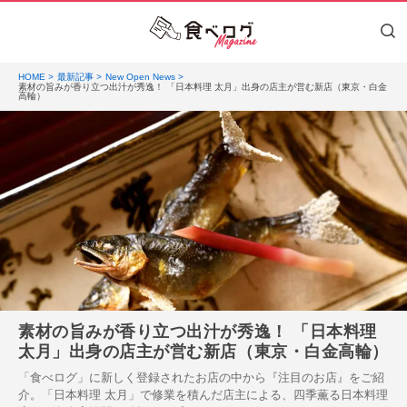
HOME
最新記事
New Open News
素材の旨みが香り立つ出汁が秀逸！ 「日本料理 太月」出身の店主が営む新店（東京・白金
高輪）
素材の旨みが香り立つ出汁が秀逸！ 「日本料理
太月」出身の店主が営む新店（東京・白金高輪）
「食べログ」に新しく登録されたお店の中から『注目のお店』をご紹
介。「日本料理 太月」で修業を積んだ店主による、四季薫る日本料理