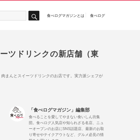
食べログマガジンとは
食べログ
検
索
イーツドリンクの新店舗（東
、肉まんとスイーツドリンクのお店です。実力派シェフが
「食べログマガジン」編集部
食べることを愛してやまない食いしん坊集
団。食べログ人気店や知られざる名店、ニュ
ーオープンのお店にSNS話題店、最新のお取
り寄せやテイクアウトなど、グルメ必見の情