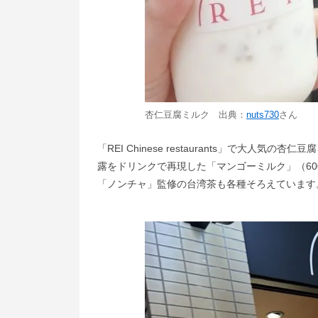
杏仁豆腐ミルク 出典：
nuts730
さん
「REI Chinese restaurants」で大
露をドリンクで再現した「マンゴーミルク」（6
「ノンチャ」監修の台湾茶も各種そろえています