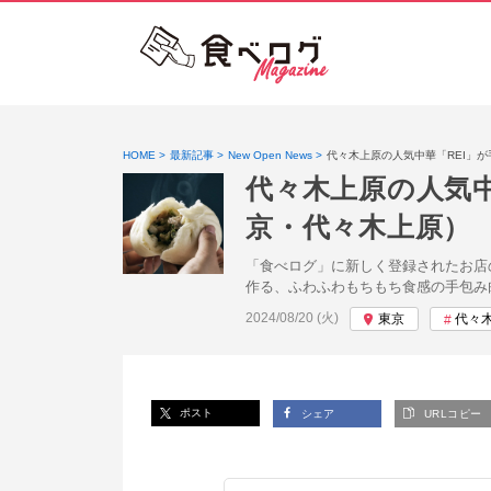
HOME
最新記事
New Open News
代々木上原の人気中華「REI」
代々木上原の人気
京・代々木上原）
「食べログ」に新しく登録されたお店
作る、ふわふわもちもち食感の手包み
投稿日:
2024/08/20 (火)
東京
代々
ポスト
シェア
URLコピー