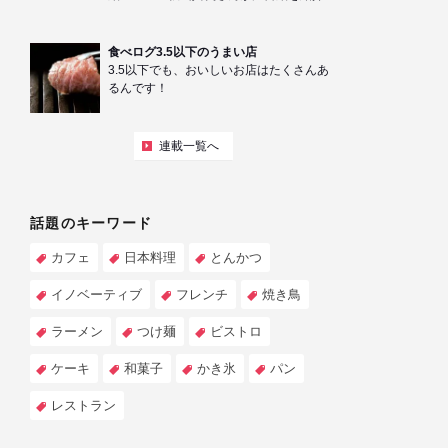
食べログ3.5以下のうまい店
3.5以下でも、おいしいお店はたくさんあ
るんです！
連載一覧へ
話題のキーワード
カフェ
日本料理
とんかつ
イノベーティブ
フレンチ
焼き鳥
ラーメン
つけ麺
ビストロ
ケーキ
和菓子
かき氷
パン
レストラン