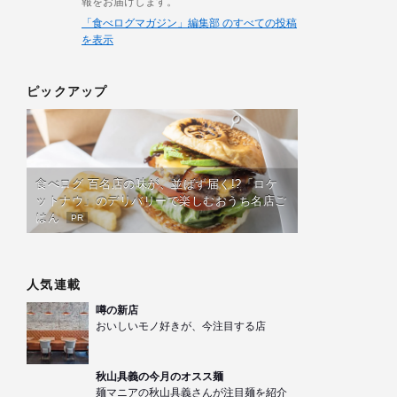
報をお届けします。
「食べログマガジン」編集部 のすべての投稿
を表示
ピックアップ
食べログ 百名店の味が、並ばず届く!?「ロケ
ットナウ」のデリバリーで楽しむおうち名店ご
はん
PR
人気連載
噂の新店
おいしいモノ好きが、今注目する店
秋山具義の今月のオスス麺
麺マニアの秋山具義さんが注目麺を紹介