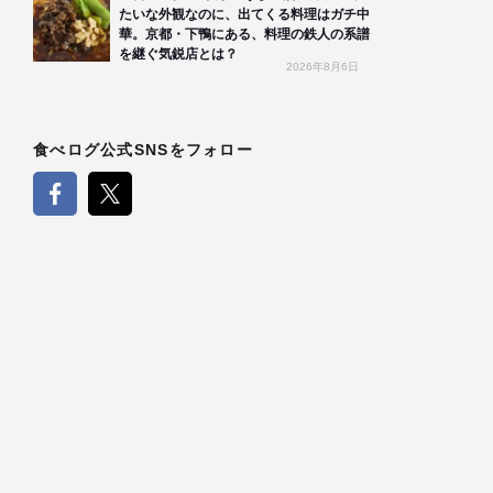
たいな外観なのに、出てくる料理はガチ中
華。京都・下鴨にある、料理の鉄人の系譜
を継ぐ気鋭店とは？
2026年8月6日
食べログ公式SNSをフォロー