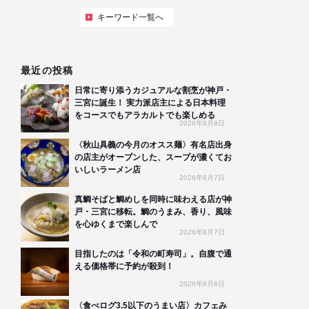
キーワード一覧へ
最近の投稿
日常に寄り添うカジュアルな割烹が神戸・
三宮に誕生！ 実力派店主による日本料理
をコースでもアラカルトでも楽しめる
2026年8月8日
〈秋山具義の今月のオスス麺〉有名店出身
の店主がオープンした、スープが濃くてお
いしいラーメン店
2026年8月7日
真鯛そばと鯛めしを同時に味わえる店が神
戸・三宮に移転。鯛のうまみ、香り、風味
を心ゆくまで楽しんで
2026年8月7日
目指したのは「令和の町寿司」。自腹で通
える価格帯に予約が殺到！
2026年8月6日
〈食べログ3.5以下のうまい店〉カフェみ