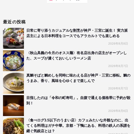
最近の投稿
日常に寄り添うカジュアルな割烹が神戸・三宮に誕生！ 実力派
店主による日本料理をコースでもアラカルトでも楽しめる
2026年8月8日
〈秋山具義の今月のオスス麺〉有名店出身の店主がオープンし
た、スープが濃くておいしいラーメン店
2026年8月7日
真鯛そばと鯛めしを同時に味わえる店が神戸・三宮に移転。鯛の
うまみ、香り、風味を心ゆくまで楽しんで
2026年8月7日
目指したのは「令和の町寿司」。自腹で通える価格帯に予約が殺
到！
2026年8月6日
〈食べログ3.5以下のうまい店〉カフェみたいな外観なのに、出
てくる料理はガチ中華。京都・下鴨にある、料理の鉄人の系譜を
継ぐ気鋭店とは？