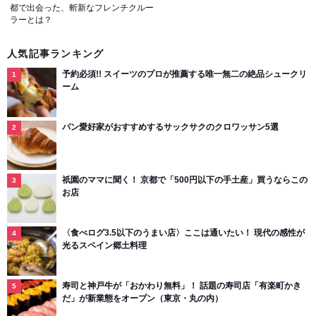
都で出会った、斬新なフレンチクルー
ラーとは？
人気記事ランキング
予約必須!! スイーツのプロが推薦する唯一無二の絶品シュークリ
ーム
パン愛好家がおすすめするサックサクのクロワッサン5選
祇園のママに聞く！ 京都で「500円以下の手土産」買うならこの
お店
〈食べログ3.5以下のうまい店〉ここは通いたい！ 現代の感性が
光るスペイン郷土料理
寿司と神戸牛が「おかわり無料」！ 話題の寿司店「有楽町かき
だ」が新業態をオープン（東京・丸の内）