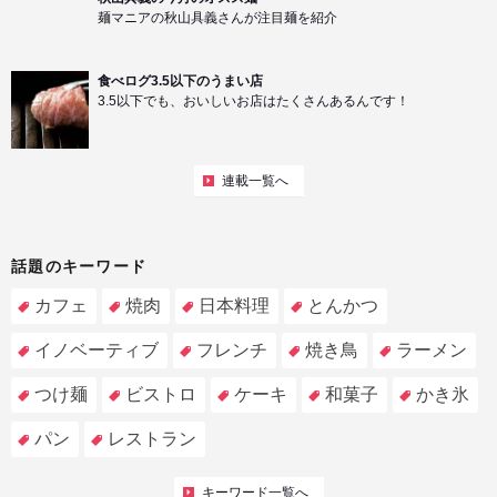
麺マニアの秋山具義さんが注目麺を紹介
食べログ3.5以下のうまい店
3.5以下でも、おいしいお店はたくさんあるんです！
連載一覧へ
話題のキーワード
カフェ
焼肉
日本料理
とんかつ
イノベーティブ
フレンチ
焼き鳥
ラーメン
つけ麺
ビストロ
ケーキ
和菓子
かき氷
パン
レストラン
キーワード一覧へ