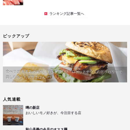
ランキング記事一覧へ
ピックアップ
食べログ 百名店の味が、並ばず届く!?「ロケットナウ」のデリバリーで
楽しむおうち名店ごはん
PR
人気連載
噂の新店
おいしいモノ好きが、今注目する店
秋山具義の今月のオスス麺