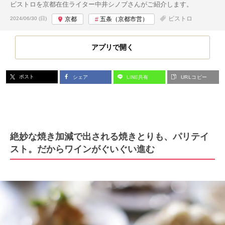
ビストロを京都在住ライター中井シノブさんがご紹介します。
投稿日:
ビストロ
2024/06/30 (日)
京都
五条（京都市営）
アプリで開く
ポスト
シェア
LINE共有
URLコピー
絶妙な焼き加減で出される焼きとりも、パリテイ
スト。だからワインがぐいぐい進む