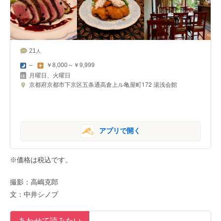
21
人
–
￥8,000～￥9,999
月曜日、火曜日
京都府京都市下京区五条通高倉上ル亀屋町172 湯浅会館
アプリで開く
※価格は税込です。
撮影：高嶋克郎
文：中井シノブ
あわせて読みたい