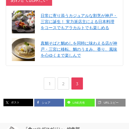
日常に寄り添うカジュアルな割烹が神戸・
三宮に誕生！ 実力派店主による日本料理
をコースでもアラカルトでも楽しめる
真鯛そばと鯛めしを同時に味わえる店が神
戸・三宮に移転。鯛のうまみ、香り、風味
を心ゆくまで楽しんで
,
,
ペ
ペ
ペ
1
2
3
ー
ー
ー
ポスト
シェア
LINE共有
URLコピー
ジ
ジ
ジ