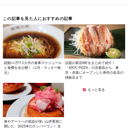
この記事を見た人におすすめの記事
総額○○万!? 1カ月の食事スケジュール
話題の新店6軒をまとめて紹介！
と食費を全公開！（1月・マッキー牧
「400℃ PIZZA」の京都店から、東
元）
京・赤坂にオープンした寿司の名店の
姉妹店まで
もっと見る
食やアートへの造詣が深い山本憲資に
聞いた、2025年のナンバーワン！ 京