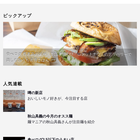
ピックアップ
食べログ 百名店の味が、並ばず届く!?「ロケットナウ」のデリバリーで
楽しむおうち名店ごはん
PR
人気連載
噂の新店
おいしいモノ好きが、今注目する店
秋山具義の今月のオスス麺
麺マニアの秋山具義さんが注目麺を紹介
食べログ3.5以下のうまい店