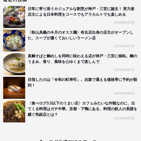
日常に寄り添うカジュアルな割烹が神戸・三宮に誕生！ 実力派
店主による日本料理をコースでもアラカルトでも楽しめる
2026年8月8日
〈秋山具義の今月のオスス麺〉有名店出身の店主がオープンし
た、スープが濃くておいしいラーメン店
2026年8月7日
真鯛そばと鯛めしを同時に味わえる店が神戸・三宮に移転。鯛の
うまみ、香り、風味を心ゆくまで楽しんで
2026年8月7日
目指したのは「令和の町寿司」。自腹で通える価格帯に予約が殺
到！
2026年8月6日
〈食べログ3.5以下のうまい店〉カフェみたいな外観なのに、出
てくる料理はガチ中華。京都・下鴨にある、料理の鉄人の系譜を
継ぐ気鋭店とは？
2026年8月6日