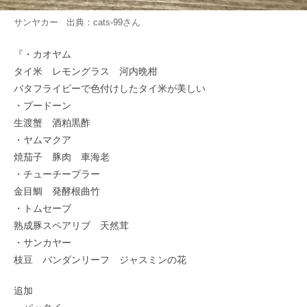
サンヤカー 出典：
cats-99
さん
『・カオヤム
タイ米 レモングラス 河内晩柑
バタフライビーで色付けしたタイ米が美しい
・プードーン
生渡蟹 酒粕黒酢
・ヤムマクア
焼茄子 豚肉 車海老
・チューチープラー
金目鯛 発酵根曲竹
・トムセーブ
熟成豚スペアリブ 天然茸
・サンカヤー
枝豆 バンダンリーフ ジャスミンの花
追加