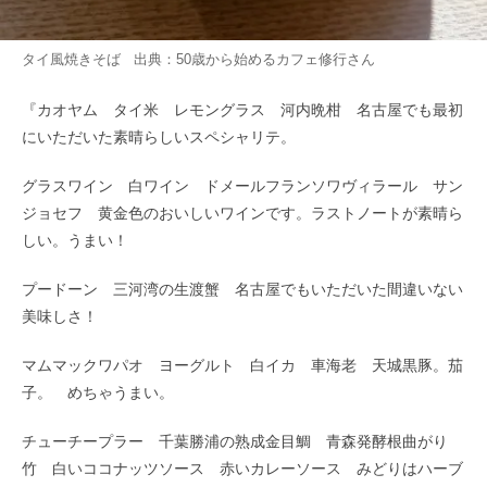
タイ風焼きそば 出典：
50歳から始めるカフェ修行
さん
『カオヤム タイ米 レモングラス 河内晩柑 名古屋でも最初
にいただいた素晴らしいスペシャリテ。
グラスワイン 白ワイン ドメールフランソワヴィラール サン
ジョセフ 黄金色のおいしいワインです。ラストノートが素晴ら
しい。うまい！
プードーン 三河湾の生渡蟹 名古屋でもいただいた間違いない
美味しさ！
マムマックワパオ ヨーグルト 白イカ 車海老 天城黒豚。茄
子。 めちゃうまい。
チューチープラー 千葉勝浦の熟成金目鯛 青森発酵根曲がり
竹 白いココナッツソース 赤いカレーソース みどりはハーブ