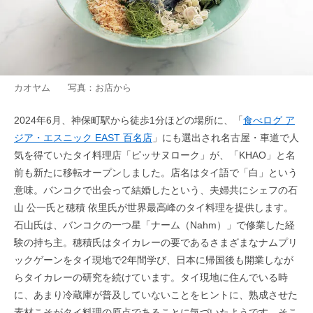
カオヤム 写真：お店から
2024年6月、神保町駅から徒歩1分ほどの場所に、「
食べログ ア
ジア・エスニック EAST 百名店
」にも選出され名古屋・車道で人
気を得ていたタイ料理店「ピッサヌローク」が、「KHAO」と名
前も新たに移転オープンしました。店名はタイ語で「白」という
意味。バンコクで出会って結婚したという、夫婦共にシェフの石
山 公一氏と穂積 依里氏が世界最高峰のタイ料理を提供します。
石山氏は、バンコクの一つ星「ナーム（Nahm）」で修業した経
験の持ち主。穂積氏はタイカレーの要であるさまざまなナムプリ
ックゲーンをタイ現地で2年間学び、日本に帰国後も開業しなが
らタイカレーの研究を続けています。タイ現地に住んでいる時
に、あまり冷蔵庫が普及していないことをヒントに、熟成させた
素材こそがタイ料理の原点であることに気づいたようです。そこ