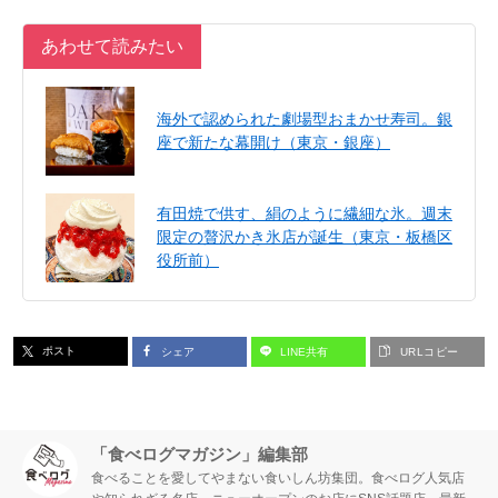
あわせて読みたい
海外で認められた劇場型おまかせ寿司。銀
座で新たな幕開け（東京・銀座）
有田焼で供す、絹のように繊細な氷。週末
限定の贅沢かき氷店が誕生（東京・板橋区
役所前）
ポスト
シェア
LINE共有
URLコピー
「食べログマガジン」編集部
食べることを愛してやまない食いしん坊集団。食べログ人気店