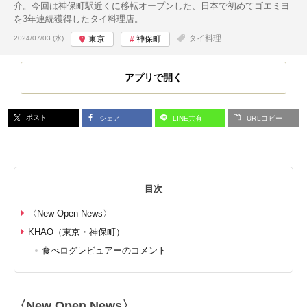
介。今回は神保町駅近くに移転オープンした、日本で初めてゴエミヨ
を3年連続獲得したタイ料理店。
投稿日:
タイ料理
2024/07/03 (水)
東京
神保町
アプリで開く
ポスト
シェア
LINE共有
URLコピー
目次
〈New Open News〉
KHAO（東京・神保町）
食べログレビュアーのコメント
〈New Open News〉