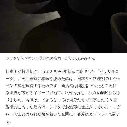
シックで落ち着いた雰囲気の店内 出典：
cats-99
さん
日本タイ料理初の、ゴエミヨを3年連続で獲得した「ピッサヌロ
ーク」。今回東京に移転を決めたのは、日本タイ料理初のミシュ
ランの星を獲得するためです。新店舗は階段を下りたところに、
別世界が広がるイメージで地下の物件を探し、現在の場所に決ま
りました。内装は、できるところは自分たちで工事したそうで、
愛情のこもった店内は、シックでお洒落に仕上がっています。グ
レーでまとめられた落ち着いた空間に、客席はカウンター8席で
す。