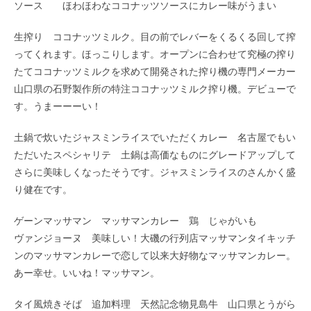
ソース ほわほわなココナッツソースにカレー味がうまい
生搾り ココナッツミルク。目の前でレバーをくるくる回して搾
ってくれます。ほっこりします。オープンに合わせて究極の搾り
たてココナッツミルクを求めて開発された搾り機の専門メーカー
山口県の石野製作所の特注ココナッツミルク搾り機。デビューで
す。うまーーーい！
土鍋で炊いたジャスミンライスでいただくカレー 名古屋でもい
ただいたスペシャリテ 土鍋は高価なものにグレードアップして
さらに美味しくなったそうです。ジャスミンライスのさんかく盛
り健在です。
ゲーンマッサマン マッサマンカレー 鶏 じゃがいも
ヴァンジョーヌ 美味しい！大磯の行列店マッサマンタイキッチ
ンのマッサマンカレーで恋して以来大好物なマッサマンカレー。
あー幸せ。いいね！マッサマン。
タイ風焼きそば 追加料理 天然記念物見島牛 山口県とうがら