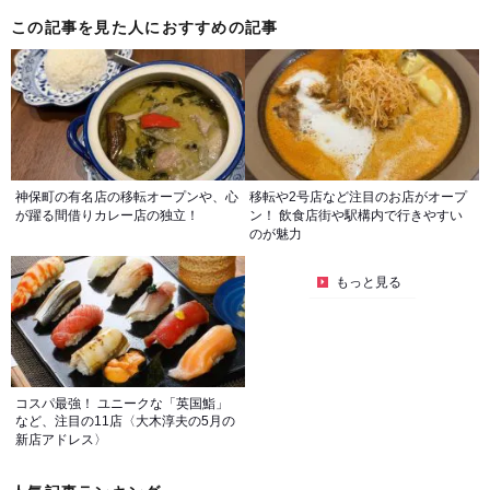
この記事を見た人におすすめの記事
神保町の有名店の移転オープンや、心
移転や2号店など注目のお店がオープ
が躍る間借りカレー店の独立！
ン！ 飲食店街や駅構内で行きやすい
のが魅力
もっと見る
コスパ最強！ ユニークな「英国鮨」
など、注目の11店〈大木淳夫の5月の
新店アドレス〉