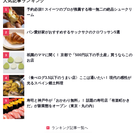
人気記事ランキング
予約必須!! スイーツのプロが推薦する唯一無二の絶品シュークリ
ーム
パン愛好家がおすすめするサックサクのクロワッサン5選
祇園のママに聞く！ 京都で「500円以下の手土産」買うならこの
お店
〈食べログ3.5以下のうまい店〉ここは通いたい！ 現代の感性が
光るスペイン郷土料理
寿司と神戸牛が「おかわり無料」！ 話題の寿司店「有楽町かき
だ」が新業態をオープン（東京・丸の内）
ランキング記事一覧へ