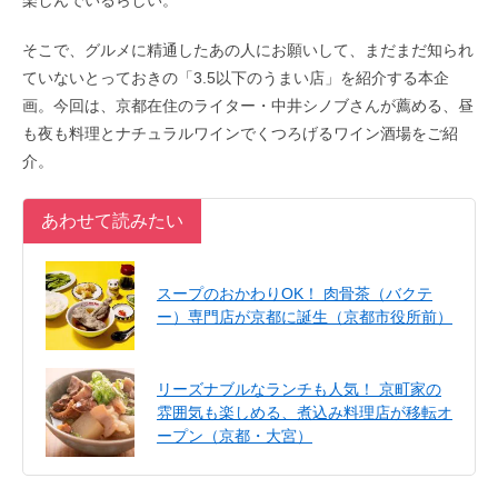
楽しんでいるらしい。
そこで、グルメに精通したあの人にお願いして、まだまだ知られ
ていないとっておきの「3.5以下のうまい店」を紹介する本企
画。今回は、京都在住のライター・中井シノブさんが薦める、昼
も夜も料理とナチュラルワインでくつろげるワイン酒場をご紹
介。
あわせて読みたい
スープのおかわりOK！ 肉骨茶（バクテ
ー）専門店が京都に誕生（京都市役所前）
リーズナブルなランチも人気！ 京町家の
雰囲気も楽しめる、煮込み料理店が移転オ
ープン（京都・大宮）