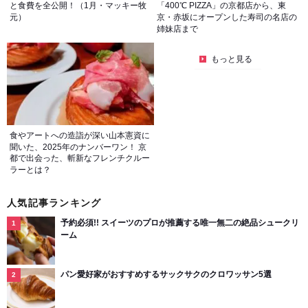
と食費を全公開！（1月・マッキー牧
「400℃ PIZZA」の京都店から、東
元）
京・赤坂にオープンした寿司の名店の
姉妹店まで
もっと見る
食やアートへの造詣が深い山本憲資に
聞いた、2025年のナンバーワン！ 京
都で出会った、斬新なフレンチクルー
ラーとは？
人気記事ランキング
予約必須!! スイーツのプロが推薦する唯一無二の絶品シュークリ
ーム
パン愛好家がおすすめするサックサクのクロワッサン5選