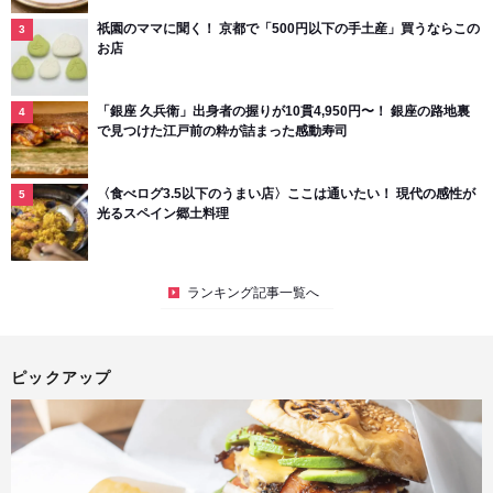
祇園のママに聞く！ 京都で「500円以下の手土産」買うならこの
お店
「銀座 久兵衛」出身者の握りが10貫4,950円〜！ 銀座の路地裏
で見つけた江戸前の粋が詰まった感動寿司
〈食べログ3.5以下のうまい店〉ここは通いたい！ 現代の感性が
光るスペイン郷土料理
ランキング記事一覧へ
ピックアップ