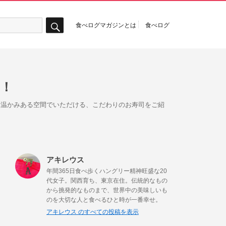
食べログマガジンとは
食べログ
検
索
！
ムな温かみある空間でいただける、こだわりのお寿司をご紹
アキレウス
年間365日食べ歩くハングリー精神旺盛な20
代女子。関西育ち、東京在住。伝統的なもの
から挑発的なものまで、世界中の美味しいも
のを大切な人と食べるひと時が一番幸せ。
アキレウス のすべての投稿を表示