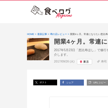
HOME
最新記事
噂の店レビュー
開業4ヶ月。常連になりたい恵比
開業4ヶ月。常連
2017年5月23日「恵比寿ほし」
介します。
投稿日:
2017/09/26 (火)
寿司
東京
ポスト
シェア
URLコピー