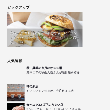
ピックアップ
食べログ 百名店の味が、並ばず届く!?「ロケ
ットナウ」のデリバリーで楽しむおうち名店ご
はん
PR
人気連載
秋山具義の今月のオスス麺
麺マニアの秋山具義さんが注目麺を紹介
噂の新店
おいしいモノ好きが、今注目する店
食べログ3.5以下のうまい店
3.5以下でも、おいしいお店はたくさんあ