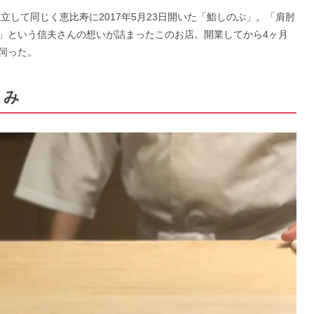
立して同じく恵比寿に2017年5月23日開いた「鮨しのぶ」。「肩肘
」という信夫さんの想いが詰まったこのお店。開業してから4ヶ月
伺った。
まみ