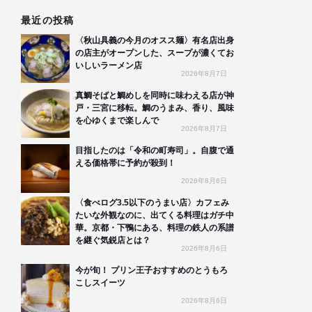
最近の投稿
〈秋山具義の今月のオスス麺〉有名店出身
の店主がオープンした、スープが濃くてお
いしいラーメン店
2026年8月7日
真鯛そばと鯛めしを同時に味わえる店が神
戸・三宮に移転。鯛のうまみ、香り、風味
を心ゆくまで楽しんで
2026年8月7日
目指したのは「令和の町寿司」。自腹で通
える価格帯に予約が殺到！
2026年8月6日
〈食べログ3.5以下のうまい店〉カフェみ
たいな外観なのに、出てくる料理はガチ中
華。京都・下鴨にある、料理の鉄人の系譜
を継ぐ気鋭店とは？
2026年8月6日
今が旬！ プリン王子おすすめのとうもろ
こしスイーツ
2026年8月6日