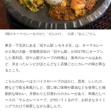
3種のキーマカレーをのせた「ぜんがけ」 出典：
*あんこ*
さん
東京・下北沢にある「旧ヤム邸 シモキタ荘」は、キーマカレー
が人気の大阪・空堀商店街の「旧ヤム邸」が2017年にオープン
した系列店。旧ヤム邸グループの特徴は、基本のルールはあれ
ど、決まったレシピがほとんどなく店舗ごとにカレーの味が異な
るところ。
こちらのカレーはスパイスやハーブのほかに、昆布、しいたけ、
鰹などで取る和風だしと、隠し味に味噌や醤油などを使用した独
創的な味わい。月替わりと日替わりのカレーがあり、和風だしベ
ースの「ヤムカレースープ」が付いてくるので、お好きなタイミ
ングでかけて味変しながら楽しんで。