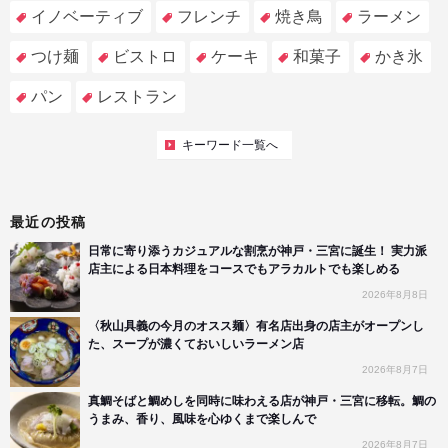
イノベーティブ
フレンチ
焼き鳥
ラーメン
つけ麺
ビストロ
ケーキ
和菓子
かき氷
パン
レストラン
キーワード一覧へ
最近の投稿
日常に寄り添うカジュアルな割烹が神戸・三宮に誕生！ 実力派
店主による日本料理をコースでもアラカルトでも楽しめる
2026年8月8日
〈秋山具義の今月のオスス麺〉有名店出身の店主がオープンし
た、スープが濃くておいしいラーメン店
2026年8月7日
真鯛そばと鯛めしを同時に味わえる店が神戸・三宮に移転。鯛の
うまみ、香り、風味を心ゆくまで楽しんで
2026年8月7日