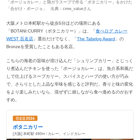
「ポージョカレー」と鶏ガラスープで作る「ボタニカリー」をかけた
「合がけ・ポージョ」 出典：
crew_value
さん
大阪メトロ本町駅から徒歩5分ほどの場所にある
「BOTANI:CURRY（ボタニカリー）」は、「
食べログ カレー
WEST 百名店
」選出だけでなく、「
The Tabelog Award
」の
Bronzeを受賞したこともある名店。
こちらの海老の旨味が溶け込んだ「シュリンプカリー」とじっく
り煮込んだチキンを使った「ポージョカレー」は、魚介系和風だ
しで仕上げるスープカリー。スパイスとハーブの使い方が巧み
で、さらりとした上品な辛味を感じると評判だ。香りと味の変化
をより楽しみたいなら、混ぜずに崩しながら食べ進めるのがおす
すめ。
ボタニカリー
[大阪] 本町駅 490m / カレー、インドカレー