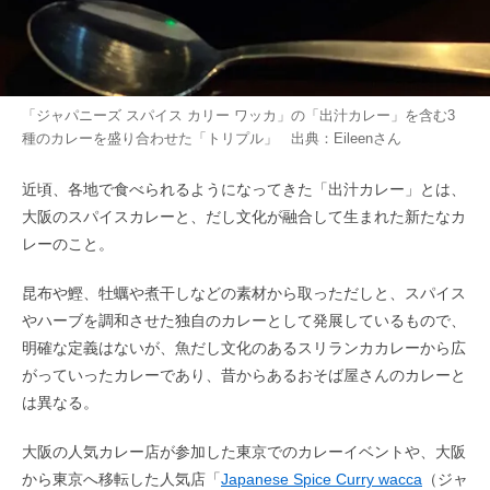
「ジャパニーズ スパイス カリー ワッカ」の「出汁カレー」を含む3
種のカレーを盛り合わせた「トリプル」 出典：
Eileen
さん
近頃、各地で食べられるようになってきた「出汁カレー」とは、
大阪のスパイスカレーと、だし文化が融合して生まれた新たなカ
レーのこと。
昆布や鰹、牡蠣や煮干しなどの素材から取っただしと、スパイス
やハーブを調和させた独自のカレーとして発展しているもので、
明確な定義はないが、魚だし文化のあるスリランカカレーから広
がっていったカレーであり、昔からあるおそば屋さんのカレーと
は異なる。
大阪の人気カレー店が参加した東京でのカレーイベントや、大阪
から東京へ移転した人気店「
Japanese Spice Curry wacca
（ジャ