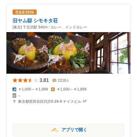
旧ヤム邸 シモキタ荘
[東京] 下北沢駅 340m / カレー、インドカレー
3.81
2216
人
￥1,000～￥1,999
￥1,000～￥1,999
–
東京都世田谷区代沢5-29-9 ナイスビル 1F
アプリで開く