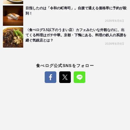
目指したのは「令和の町寿司」。自腹で通える価格帯に予約が殺
到！
2026年8月6日
〈食べログ3.5以下のうまい店〉カフェみたいな外観なのに、出
てくる料理はガチ中華。京都・下鴨にある、料理の鉄人の系譜を
継ぐ気鋭店とは？
2026年8月6日
食べログ公式SNSをフォロー