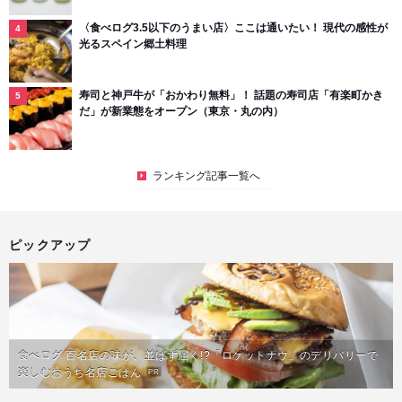
〈食べログ3.5以下のうまい店〉ここは通いたい！ 現代の感性が
光るスペイン郷土料理
寿司と神戸牛が「おかわり無料」！ 話題の寿司店「有楽町かき
だ」が新業態をオープン（東京・丸の内）
ランキング記事一覧へ
ピックアップ
食べログ 百名店の味が、並ばず届く!?「ロケットナウ」のデリバリーで
楽しむおうち名店ごはん
PR