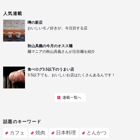
人気連載
噂の新店
おいしいモノ好きが、今注目する店
秋山具義の今月のオスス麺
麺マニアの秋山具義さんが注目麺を紹介
食べログ3.5以下のうまい店
3.5以下でも、おいしいお店はたくさんあるんです！
連載一覧へ
話題のキーワード
カフェ
焼肉
日本料理
とんかつ