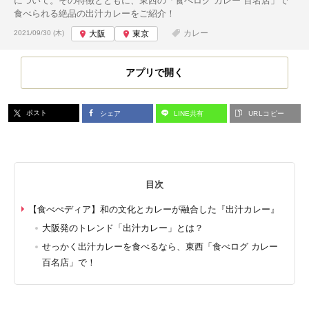
について。その特徴とともに、東西の「食べログ カレー 百名店」で
食べられる絶品の出汁カレーをご紹介！
投稿日:
カレー
2021/09/30 (木)
大阪
東京
アプリで開く
ポスト
シェア
LINE共有
URLコピー
目次
【食べぺディア】和の文化とカレーが融合した『出汁カレー』
大阪発のトレンド「出汁カレー」とは？
せっかく出汁カレーを食べるなら、東西「食べログ カレー
百名店」で！