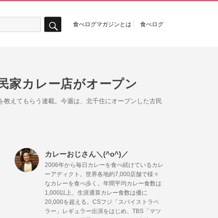
食べログマガジンとは
食べログ
検
索
民家カレー店がオープン
オシを教えてもらう連載。今週は、北千住にオープンした古民
カレーおじさん＼(^o^)／
2006年から毎日カレーを食べ続けているカレ
ーアディクト。世界各地約7,000店舗で様々
なカレーを食べ歩く。年間平均カレー食数は
1,000以上、生涯通算カレー食数は優に
20,000を超える。CSフジ「スパイストラベ
ラー」レギュラー出演をはじめ、TBS「マツ