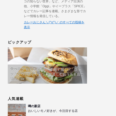
コの知らない世界」など、メディア出演の
他、小学館「Oggi」やイープラス「SPICE」
などでカレー記事を連載。さまざまな形でカ
レー情報を発信している。
カレーおじさん＼(^o^)／ のすべての投稿を
表示
ピックアップ
食べログ 百名店の味が、並ばず届く!?「ロケ
ットナウ」のデリバリーで楽しむおうち名店ご
はん
PR
人気連載
噂の新店
おいしいモノ好きが、今注目する店