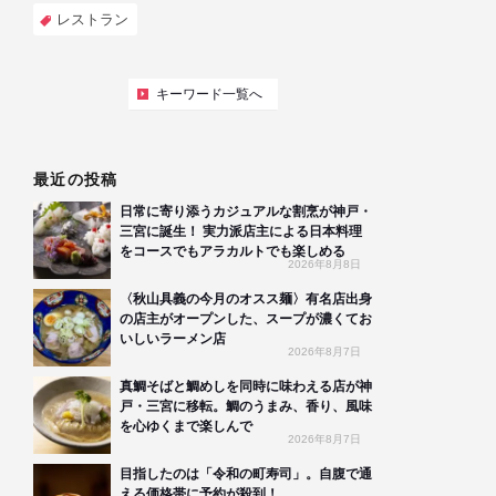
レストラン
キーワード一覧へ
最近の投稿
日常に寄り添うカジュアルな割烹が神戸・
三宮に誕生！ 実力派店主による日本料理
をコースでもアラカルトでも楽しめる
2026年8月8日
〈秋山具義の今月のオスス麺〉有名店出身
の店主がオープンした、スープが濃くてお
いしいラーメン店
2026年8月7日
真鯛そばと鯛めしを同時に味わえる店が神
戸・三宮に移転。鯛のうまみ、香り、風味
を心ゆくまで楽しんで
2026年8月7日
目指したのは「令和の町寿司」。自腹で通
える価格帯に予約が殺到！