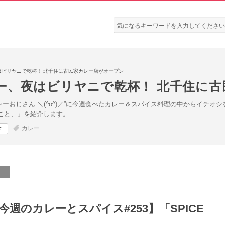
検
索:
はビリヤニで乾杯！ 北千住に古民家カレー店がオープン
ー、夜はビリヤニで乾杯！ 北千住に古
レーおじさん ＼(^o^)／”に今週食べたカレー＆スパイス料理の中からイチ
ことこと、」を紹介します。
カレー
住
の今週のカレーとスパイス#253】「SPICE