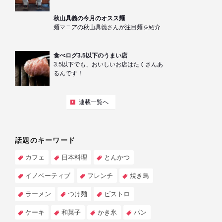
秋山具義の今月のオスス麺
麺マニアの秋山具義さんが注目麺を紹介
食べログ3.5以下のうまい店
3.5以下でも、おいしいお店はたくさんあ
るんです！
連載一覧へ
話題のキーワード
カフェ
日本料理
とんかつ
イノベーティブ
フレンチ
焼き鳥
ラーメン
つけ麺
ビストロ
ケーキ
和菓子
かき氷
パン