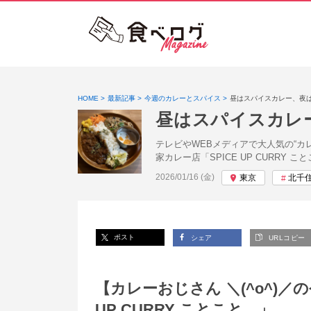
HOME
最新記事
今週のカレーとスパイス
昼はスパイスカレー、夜
昼はスパイスカレ
テレビやWEBメディアで大人気の“カ
家カレー店「SPICE UP CURRY 
投稿日:
2026/01/16 (金)
東京
北千
ポスト
シェア
URLコピー
【カレーおじさん ＼(^o^)／
UP CURRY ことこと、」