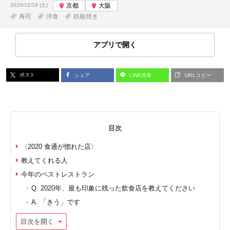
投稿日:
2020/12/19 (土)
京都
大阪
寿司
洋食
鉄板焼き
アプリで開く
ポスト
シェア
LINE共有
URLコピー
目次
〈2020 食通が惚れた店〉
教えてくれる人
今年のベストレストラン
Q. 2020年、最も印象に残った飲食店を教えてください
A. 「きう」です
目次を開く