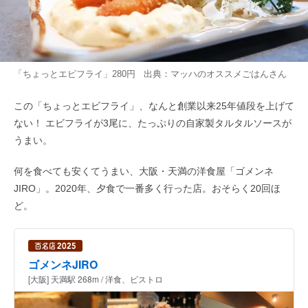
「ちょっとエビフライ」280円 出典：
マッハのオススメごはん
さん
この「ちょっとエビフライ」、なんと創業以来25年値段を上げて
ない！ エビフライが3尾に、たっぷりの自家製タルタルソースが
うまい。
何を食べても安くてうまい、大阪・天満の洋食屋「ゴメンネ
JIRO」。2020年、夕食で一番多く行った店。おそらく20回ほ
ど。
ゴメンネJIRO
[大阪] 天満駅 268m / 洋食、ビストロ