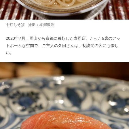
手打ちそば 撮影：本郷義浩
2020年7月、岡山から京都に移転した寿司店。たった5席のアッ
トホームな空間で、ご主人の久田さんは、初訪問の客にも優し
い。