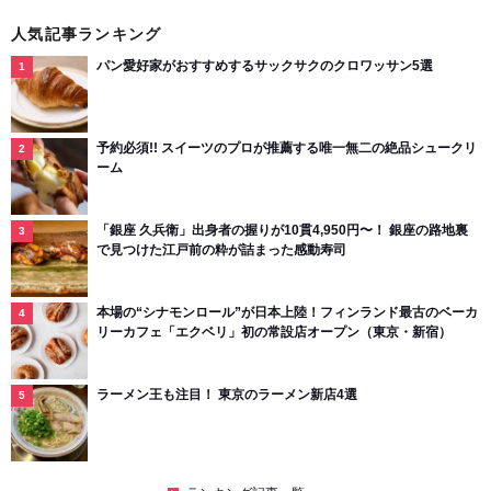
人気記事ランキング
パン愛好家がおすすめするサックサクのクロワッサン5選
予約必須!! スイーツのプロが推薦する唯一無二の絶品シュークリ
ーム
「銀座 久兵衛」出身者の握りが10貫4,950円〜！ 銀座の路地裏
で見つけた江戸前の粋が詰まった感動寿司
本場の“シナモンロール”が日本上陸！フィンランド最古のベーカ
リーカフェ「エクベリ」初の常設店オープン（東京・新宿）
ラーメン王も注目！ 東京のラーメン新店4選