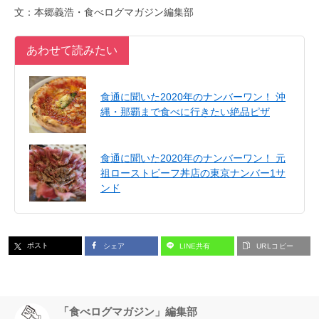
文：本郷義浩・食べログマガジン編集部
あわせて読みたい
食通に聞いた2020年のナンバーワン！ 沖
縄・那覇まで食べに行きたい絶品ピザ
食通に聞いた2020年のナンバーワン！ 元
祖ローストビーフ丼店の東京ナンバー1サ
ンド
ポスト
シェア
LINE共有
URLコピー
「食べログマガジン」編集部