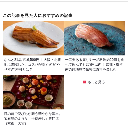
この記事を見た人におすすめの記事
なんと21品で16,500円！ 大阪・北新
一工夫ある握りや一品料理約20皿を食
地に降臨した、コスパが高すぎる“や
べて飲んでも2万円以内！ 京都・御所
りすぎ”寿司とは？
南の路地奥で気軽に寿司を楽しむ
もっと見る
目の前で花びらが舞う華やかな演出。
宝石箱のような「手鞠寿し」専門店
（京都・大宮）