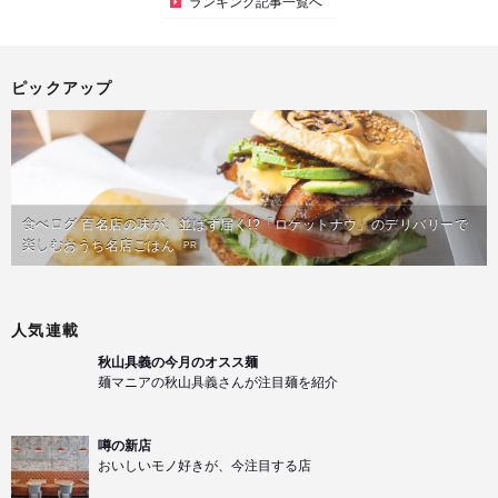
ランキング記事一覧へ
ピックアップ
食べログ 百名店の味が、並ばず届く!?「ロケットナウ」のデリバリーで
楽しむおうち名店ごはん
PR
人気連載
秋山具義の今月のオスス麺
麺マニアの秋山具義さんが注目麺を紹介
噂の新店
おいしいモノ好きが、今注目する店