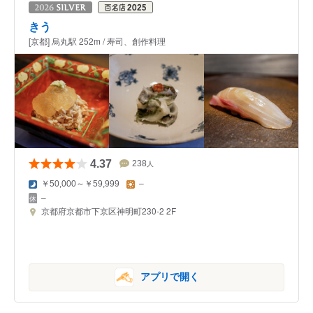
きう
[京都] 烏丸駅 252m / 寿司、創作料理
4.37
238
人
￥50,000～￥59,999
–
–
京都府京都市下京区神明町230-2 2F
アプリで開く