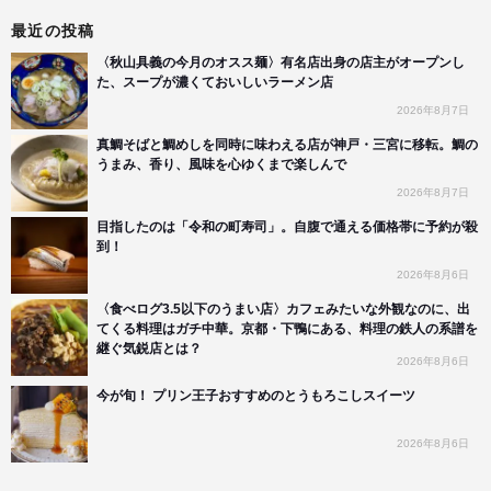
最近の投稿
〈秋山具義の今月のオスス麺〉有名店出身の店主がオープンし
た、スープが濃くておいしいラーメン店
2026年8月7日
真鯛そばと鯛めしを同時に味わえる店が神戸・三宮に移転。鯛の
うまみ、香り、風味を心ゆくまで楽しんで
2026年8月7日
目指したのは「令和の町寿司」。自腹で通える価格帯に予約が殺
到！
2026年8月6日
〈食べログ3.5以下のうまい店〉カフェみたいな外観なのに、出
てくる料理はガチ中華。京都・下鴨にある、料理の鉄人の系譜を
継ぐ気鋭店とは？
2026年8月6日
今が旬！ プリン王子おすすめのとうもろこしスイーツ
2026年8月6日