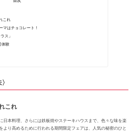
目次
あれこれ
テーマはチョコレート！
テラス」
司体験
味〉
あれこれ
に日本料理、さらには鉄板焼やステーキハウスまで、色々な味を楽
をより高めるために行われる期間限定フェアは、人気の秘密のひと