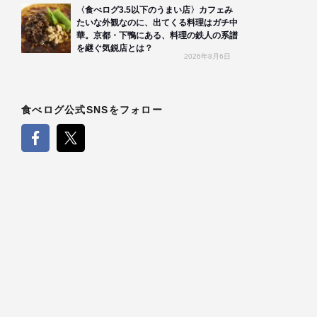
〈食べログ3.5以下のうまい店〉カフェみ
たいな外観なのに、出てくる料理はガチ中
華。京都・下鴨にある、料理の鉄人の系譜
を継ぐ気鋭店とは？
2026年8月6日
食べログ公式SNSをフォロー