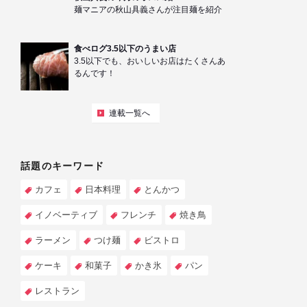
麺マニアの秋山具義さんが注目麺を紹介
食べログ3.5以下のうまい店
3.5以下でも、おいしいお店はたくさんあ
るんです！
連載一覧へ
話題のキーワード
カフェ
日本料理
とんかつ
イノベーティブ
フレンチ
焼き鳥
ラーメン
つけ麺
ビストロ
ケーキ
和菓子
かき氷
パン
レストラン