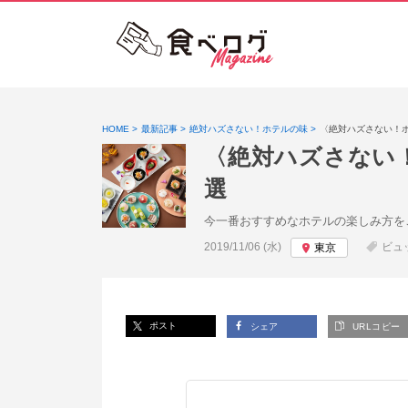
HOME
最新記事
絶対ハズさない！ホテルの味
〈絶対ハズさない！
〈絶対ハズさない
選
今一番おすすめなホテルの楽しみ方を
投稿日:
2019/11/06 (水)
ビュ
東京
ポスト
シェア
URLコピー