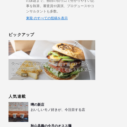
の課題まで、独自の切り口で分かりやすい記
事を執筆。審査員や講演、プロデュースやコ
ンサルタントも多数。
東龍 のすべての投稿を表示
ピックアップ
食べログ 百名店の味が、並ばず届く!?「ロケ
ットナウ」のデリバリーで楽しむおうち名店ご
はん
PR
人気連載
噂の新店
おいしいモノ好きが、今注目する店
秋山具義の今月のオスス麺