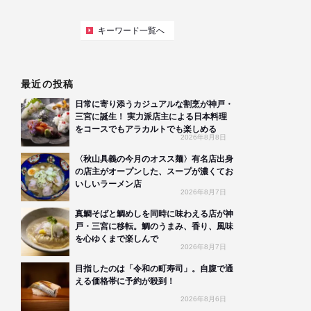
キーワード一覧へ
最近の投稿
日常に寄り添うカジュアルな割烹が神戸・
三宮に誕生！ 実力派店主による日本料理
をコースでもアラカルトでも楽しめる
2026年8月8日
〈秋山具義の今月のオスス麺〉有名店出身
の店主がオープンした、スープが濃くてお
いしいラーメン店
2026年8月7日
真鯛そばと鯛めしを同時に味わえる店が神
戸・三宮に移転。鯛のうまみ、香り、風味
を心ゆくまで楽しんで
2026年8月7日
目指したのは「令和の町寿司」。自腹で通
える価格帯に予約が殺到！
2026年8月6日