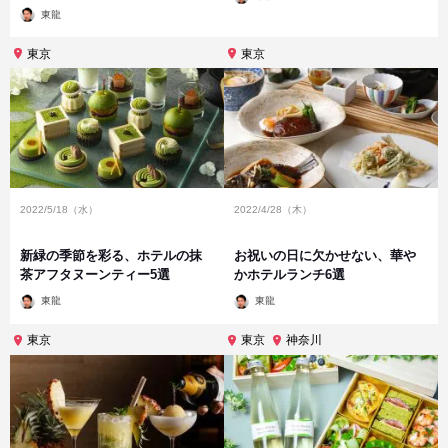
稿
投
者
東龍
稿
者
東京
東京
2022/5/18（水）
2022/4/28（木）
新緑の季節を彩る、ホテルの抹
お祝いの日に欠かせない、華や
茶アフタヌーンティー5選
かホテルランチ6選
投
投
東龍
東龍
稿
稿
者
者
東京
東京
神奈川