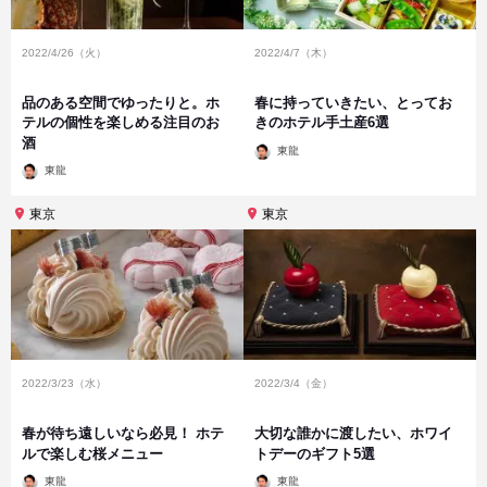
2022/4/26（火）
2022/4/7（木）
品のある空間でゆったりと。ホ
春に持っていきたい、とってお
テルの個性を楽しめる注目のお
きのホテル手土産6選
酒
投
東龍
稿
投
者
東龍
稿
者
東京
東京
2022/3/23（水）
2022/3/4（金）
春が待ち遠しいなら必見！ ホテ
大切な誰かに渡したい、ホワイ
ルで楽しむ桜メニュー
トデーのギフト5選
投
投
東龍
東龍