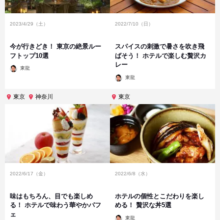
2023/4/29（土）
2022/7/10（日）
今が行きどき！ 東京の絶景ルー
スパイスの刺激で暑さを吹き飛
フトップ10選
ばそう！ ホテルで楽しむ贅沢カ
レー
投
東龍
稿
投
者
東龍
稿
者
東京
神奈川
東京
2022/6/17（金）
2022/6/8（水）
味はもちろん、目でも楽しめ
ホテルの個性とこだわりを楽し
る！ ホテルで味わう華やかパフ
める！ 贅沢な丼5選
ェ
投
東龍