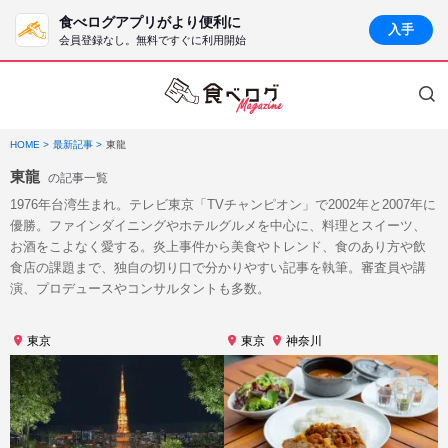
食べログアプリがより便利に
入手
会員登録なし。無料ですぐに利用開始
HOME
最新記事
東龍
東龍
の記事一覧
1976年台湾生まれ。テレビ東京「TVチャンピオン」で2002年と2007年に
優勝。ファインダイニングやホテルグルメを中心に、料理とスイーツ、
お酒をこよなく愛する。炎上事件から美食やトレンド、食のあり方や飲
食店の課題まで、独自の切り口で分かりやすい記事を執筆。審査員や講
演、プロデュースやコンサルタントも多数。
東京
東京
神奈川