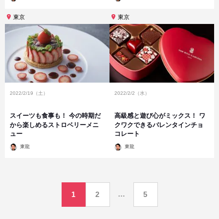
稿
稿
者
者
東京
東京
2022/2/19（土）
2022/2/2（水）
スイーツも食事も！ 今の時期だ
高級感と遊び心がミックス！ ワ
から楽しめるストロベリーメニ
クワクできるバレンタインチョ
ュー
コレート
投
投
東龍
東龍
稿
稿
者
者
投
…
1
2
5
稿