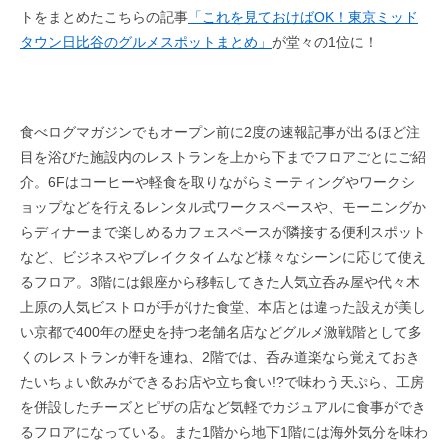
トをまとめたこちらの記事
「これを見ておけばOK！東京ミッド
タウン日比谷のグルメスポットまとめ」
が堂々の1位に！
食べログマガジンでもオープン前に2度の速報記事が出るほど注
目を浴びた施設内のレストランを上から下までフロアごとにご紹
介。6Fはコーヒーや軽食を取りながらミーティングやワークシ
ョップなどを行えるレンタル式ワークスペースや、モーニングか
らディナーまで楽しめるカフェスペースが隣接する便利スポット
など、ビジネスやブレイクタイムなど様々なシーンに応じて使え
るフロア。3階には銀座から移転してきた人気立呑み屋や代々木
上原の人気ビストロが手がけた食堂、本店とは違った設えが美し
い京都で400年の歴史を持つ老舗名店などグルメ激戦階として多
くのレストランが軒を連ね、2階では、呑み道楽なら覚えておき
たいちょい飲みができるお店や立ち食い!?で味わう天ぷら、工房
を併設したチーズとピザの店など気軽でカジュアルに食事ができ
るフロアになっている。また1階から地下1階には海外気分を味わ