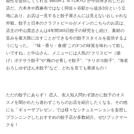
能性を提供してくれる“WASH１ N TOKYO”が今回導き出したお
店だ。六本木や西麻布ではなく阿佐ヶ谷駅から徒歩3分という立
地にあり、お店は一見すると餃子屋さんには見えないおしゃれな
外観。餃子と日本のクラフトビールがメインのこちらのお店は、
店主の中山貴志さんは4年間365日餃子の研究をし続け、素材の
旨みを最大限に出すことができる今の餃子スタイルを提供するよ
うになった。「“味・香り・食感”この3つの味覚を味わって欲し
いですね」と中山さん。メニューには人気の“クリスピー（揚
げ）ポテサラ餃子”や“梅のせ青しそ餃子”、“チリポヨ餃子”、“海老
おろしゆずぽん水餃子”など、どれを見ても垂涎もの！
ただの餃子にあらず！ 恋人、友人知人問わず誰かに餃子のオス
スメを聞かれたら迷わずこちらのお店を紹介したくなる。その他
にも「ギョーザプレゼン」では様々なシチュエーションを妄想し
プランニングしたおすすめの餃子店が多数紹介。ぜひブックマー
クを！