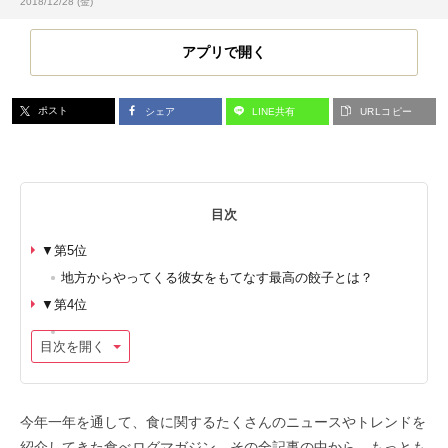
投稿日:
2018/12/28 (金)
アプリで開く
ポスト
シェア
LINE共有
URLコピー
目次
▼第5位
地方からやってくる彼女をもてなす最高の餃子とは？
▼第4位
目次を開く
今年一年を通して、食に関するたくさんのニュースやトレンドを
紹介してきた食べログマガジン。その全記事の中から、もっとも