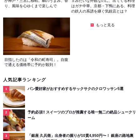
が神戸・三宮に移転。鯛のうまみ、香
ェみたいな外観なのに、出てくる料理
り、風味を心ゆくまで楽しんで
はガチ中華。京都・下鴨にある、料理
の鉄人の系譜を継ぐ気鋭店とは？
もっと見る
目指したのは「令和の町寿司」。自腹
で通える価格帯に予約が殺到！
人気記事ランキング
パン愛好家がおすすめするサックサクのクロワッサン5選
予約必須!! スイーツのプロが推薦する唯一無二の絶品シュークリ
ーム
「銀座 久兵衛」出身者の握りが10貫4,950円〜！ 銀座の路地裏