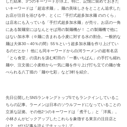
した結果、3つのキーワードが浮上。特に、記憶に留めておきた
いキーワードは「超追求麺」。麺の美味しさをとことん追求した
お店が注目を浴びる中、とくに「手打式超多加水麺 ののくら」
は店名にも入っている「手打式超多加水麺」が売り。お店の一角
にある製麺室にはなんとそば用の製麺機が！ この製麺機で他に
はない加水率（※麺に含まれる小麦に対する水の割合。一般的な
麺は大体30～40％の間）55％という超多加水麺を作り上げてい
るのだとか！ 他にも同キーワードから白河ラーメンの超有名店
「とら食堂」の流れを汲む町田の「一番いちばん」の手打ち縮れ
麺や、注文後に小麦粉から一気に麺を作り上げ打ち立ての麺が食
べられる八丁堀の「麺や七彩」など3軒を紹介。
先日公開したSNSランキングトップ5でもランクインしているこ
ちらの記事。ラーメンは日本のソウルフードになっていることの
立派な証拠。その他2つのキーワードは「煮干し」と「洋風」。
小林さんがピックアップしたこれらを象徴する東京の注目店と
は？ ぜひ記事を読んでチェックして。