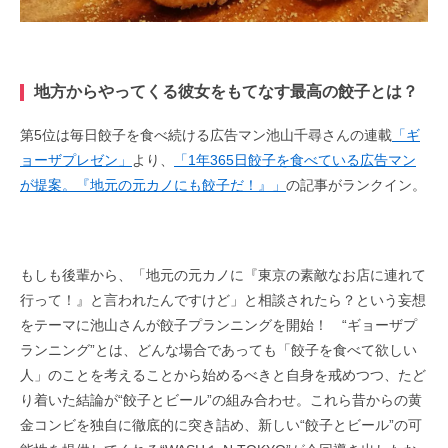
地方からやってくる彼女をもてなす最高の餃子とは？
第5位は毎日餃子を食べ続ける広告マン池山千尋さんの連載
「ギ
ョーザプレゼン」
より、
「1年365日餃子を食べている広告マン
が提案。『地元の元カノにも餃子だ！』」
の記事がランクイン。
もしも後輩から、「地元の元カノに『東京の素敵なお店に連れて
行って！』と言われたんですけど」と相談されたら？という妄想
をテーマに池山さんが餃子プランニングを開始！ “ギョーザプ
ランニング”とは、どんな場合であっても「餃子を食べて欲しい
人」のことを考えることから始めるべきと自身を戒めつつ、たど
り着いた結論が“餃子とビール”の組み合わせ。これら昔からの黄
金コンビを独自に徹底的に突き詰め、新しい“餃子とビール”の可