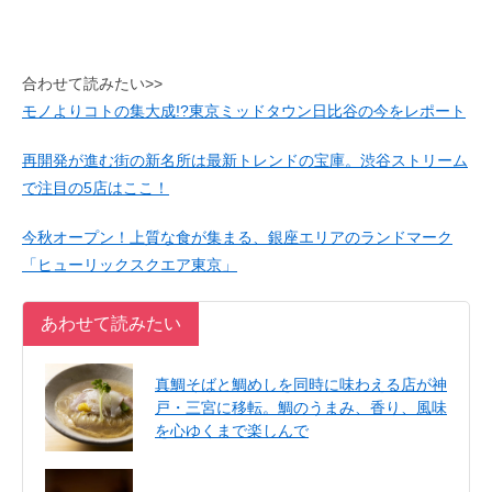
合わせて読みたい>>
モノよりコトの集大成!?東京ミッドタウン日比谷の今をレポート
再開発が進む街の新名所は最新トレンドの宝庫。渋谷ストリーム
で注目の5店はここ！
今秋オープン！上質な食が集まる、銀座エリアのランドマーク
「ヒューリックスクエア東京」
あわせて読みたい
真鯛そばと鯛めしを同時に味わえる店が神
戸・三宮に移転。鯛のうまみ、香り、風味
を心ゆくまで楽しんで