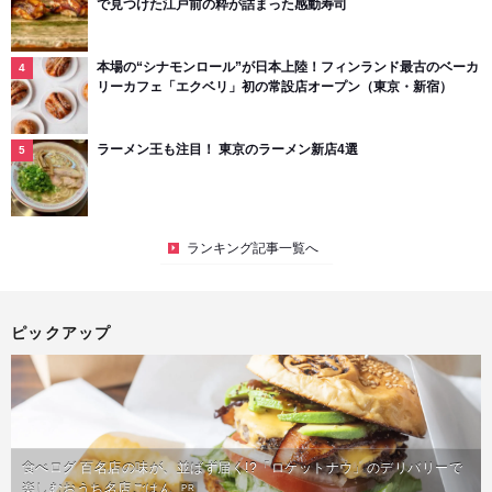
で見つけた江戸前の粋が詰まった感動寿司
本場の“シナモンロール”が日本上陸！フィンランド最古のベーカ
リーカフェ「エクベリ」初の常設店オープン（東京・新宿）
ラーメン王も注目！ 東京のラーメン新店4選
ランキング記事一覧へ
ピックアップ
食べログ 百名店の味が、並ばず届く!?「ロケットナウ」のデリバリーで
楽しむおうち名店ごはん
PR