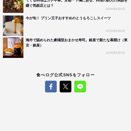
てくる料理はガチ中華。京都・下鴨にある、料理の鉄人の系譜を
継ぐ気鋭店とは？
2026年8月6日
今が旬！ プリン王子おすすめのとうもろこしスイーツ
2026年8月6日
海外で認められた劇場型おまかせ寿司。銀座で新たな幕開け（東
京・銀座）
2026年8月5日
食べログ公式SNSをフォロー