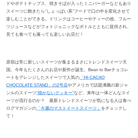
ドやポテトチップス、焼きそばが入ったミニバーガーなどもあり
スイーツに飽きたら“しょっぱい系”フードで口の中を変化させて
楽しむことができる。ドリンクはコーヒーやティーの他、フルー
ツジュースなどがフォトジェニックなボトルとともに提供され、
見ても食べても撮っても楽しいお店だ！
原宿は常に新しいスイーツが集まるまさにトレンドスイーツ天
国。今年もたくさんのお店や新作が誕生。Bean to Barチョコレ
ートをアレンジしたスイーツで人気の
「HI-CACAO
CHOCOLATE STAND」の2号店
やアメリカで話題沸騰の新ジャ
ンルのスイーツ
“焼かないクッキー”
など。来年は一体どんなスイ
ーツが流行るのか？ 最新トレンドスイーツが気になる人は食べ
ログマガジンの
「今週のマストイートスイーツ」
をチェックし
て！