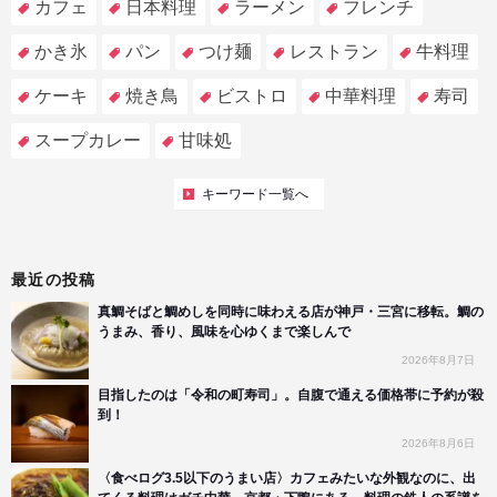
カフェ
日本料理
ラーメン
フレンチ
かき氷
パン
つけ麺
レストラン
牛料理
ケーキ
焼き鳥
ビストロ
中華料理
寿司
スープカレー
甘味処
キーワード一覧へ
最近の投稿
真鯛そばと鯛めしを同時に味わえる店が神戸・三宮に移転。鯛の
うまみ、香り、風味を心ゆくまで楽しんで
2026年8月7日
目指したのは「令和の町寿司」。自腹で通える価格帯に予約が殺
到！
2026年8月6日
〈食べログ3.5以下のうまい店〉カフェみたいな外観なのに、出