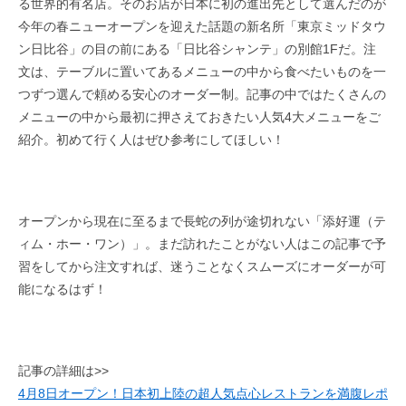
る世界的有名店。そのお店が日本に初の進出先として選んだのが
今年の春ニューオープンを迎えた話題の新名所「東京ミッドタウ
ン日比谷」の目の前にある「日比谷シャンテ」の別館1Fだ。注
文は、テーブルに置いてあるメニューの中から食べたいものを一
つずつ選んで頼める安心のオーダー制。記事の中ではたくさんの
メニューの中から最初に押さえておきたい人気4大メニューをご
紹介。初めて行く人はぜひ参考にしてほしい！
オープンから現在に至るまで長蛇の列が途切れない「添好運（テ
ィム・ホー・ワン）」。まだ訪れたことがない人はこの記事で予
習をしてから注文すれば、迷うことなくスムーズにオーダーが可
能になるはず！
記事の詳細は>>
4月8日オープン！日本初上陸の超人気点心レストランを満腹レポ