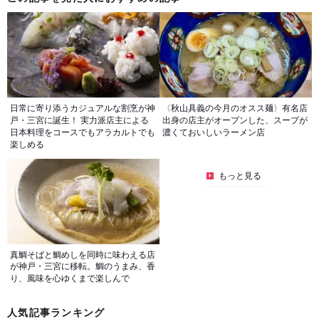
日常に寄り添うカジュアルな割烹が神
〈秋山具義の今月のオスス麺〉有名店
戸・三宮に誕生！ 実力派店主による
出身の店主がオープンした、スープが
日本料理をコースでもアラカルトでも
濃くておいしいラーメン店
楽しめる
もっと見る
真鯛そばと鯛めしを同時に味わえる店
が神戸・三宮に移転。鯛のうまみ、香
り、風味を心ゆくまで楽しんで
人気記事ランキング