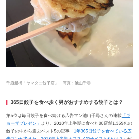
千歳船橋「ヤマタニ餃子店」 写真：池山千尋
365日餃子を食べ歩く男がおすすめする餃子とは？
第5位は毎日餃子を食べ続ける広告マン池山千尋さんの連載
「ギ
ョーザプレゼン」
より、2018年上半期に食べた88店舗1,359包の
餃子の中から選ぶベスト5の記事
「1年365日餃子を食べている広
告マンが考えた、2018年上半期オススメ餃子ベスト5とは？」
が