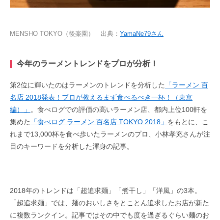
MENSHO TOKYO（後楽園） 出典：
YamaNe79さん
今年のラーメントレンドをプロが分析！
第2位に輝いたのはラーメンのトレンドを分析した
「ラーメン 百
名店 2018発表！プロが教えるまず食べるべき一杯！（東京
編）」
。食べログでの評価の高いラーメン店、都内上位100軒を
集めた
「食べログ ラーメン 百名店 TOKYO 2018」
をもとに、こ
れまで13,000杯を食べ歩いたラーメンのプロ、小林孝充さんが注
目のキーワードを分析した渾身の記事。
2018年のトレンドは「超追求麺」「煮干し」「洋風」の3本。
「超追求麺」では、麺のおいしさをとことん追求したお店が新た
に複数ランクイン。記事ではその中でも度を過ぎるぐらい麺のお