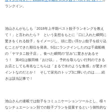
ランクイン。
池山さんがもしも「2018年上半期ベスト餃子ランキングを教え
て！」と言われたら？ という妄想をもとに「口に入れた瞬間に
驚きをくれる餃子」をイメージし、頭に思い浮かぶ餃子を絞り込
むことができた順位を発表。5位にランクインしたのは千歳船橋
の「ヤマタニ餃子店」。食べた瞬間の“甘み”に驚きがあるそ
う！ 第4位は飯田橋「おけ以」。予約を取らない行列のできる
お店としても有名なこちらは「まるで水のような食感」が驚きポ
イントなのだとか！ そして栄光のトップ3に輝いたのは……続
きは該当記事で！
池山さんの連載では餃子をコミュニケーションツールとし、様々
なシチュエーション別での餃子プランを提案するという個性的な