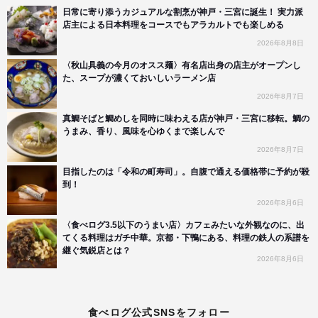
日常に寄り添うカジュアルな割烹が神戸・三宮に誕生！ 実力派
店主による日本料理をコースでもアラカルトでも楽しめる
2026年8月8日
〈秋山具義の今月のオスス麺〉有名店出身の店主がオープンし
た、スープが濃くておいしいラーメン店
2026年8月7日
真鯛そばと鯛めしを同時に味わえる店が神戸・三宮に移転。鯛の
うまみ、香り、風味を心ゆくまで楽しんで
2026年8月7日
目指したのは「令和の町寿司」。自腹で通える価格帯に予約が殺
到！
2026年8月6日
〈食べログ3.5以下のうまい店〉カフェみたいな外観なのに、出
てくる料理はガチ中華。京都・下鴨にある、料理の鉄人の系譜を
継ぐ気鋭店とは？
2026年8月6日
食べログ公式SNSをフォロー