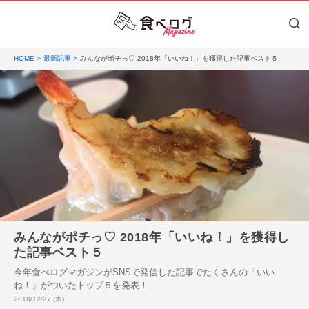
HOME
最新記事
みんながポチっ♡ 2018年「いいね！」を獲得した記事ベスト５
みんながポチっ♡ 2018年「いいね！」を獲得し
た記事ベスト５
今年食べログマガジンがSNSで発信した記事でたくさんの「いい
ね！」がついたトップ５を発表！
投稿日:
2018/12/27 (木)