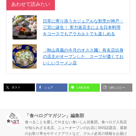
あわせて読みたい
日常に寄り添うカジュアルな割烹が神戸・
三宮に誕生！ 実力派店主による日本料理
をコースでもアラカルトでも楽しめる
〈秋山具義の今月のオスス麺〉有名店出身
の店主がオープンした、スープが濃くてお
いしいラーメン店
ポスト
シェア
LINE共有
URLコピー
「食べログマガジン」編集部
食べることを愛してやまない食いしん坊集団。食べログ人気店
や知られざる名店、ニューオープンのお店にSNS話題店、最新
のお取り寄せやテイクアウトなど、グルメ必見の情報をお届け