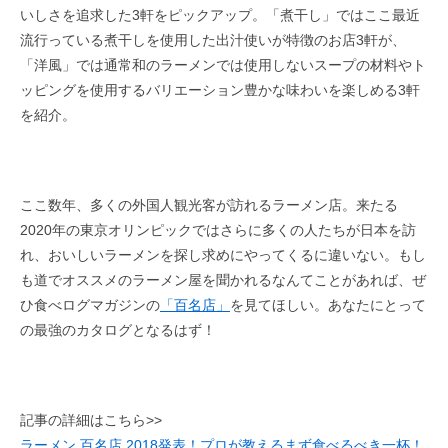
いしさを追求した3軒をピックアップ。「煮干し」ではここ最近
流行っている煮干しを使用した出汁使いが特徴のお店3軒が、
「洋風」では通常和のラーメンでは使用しないスープの材料やト
ッピングを使用するバリエーション豊かな味わいを楽しめる3軒
を紹介。
ここ数年、多くの外国人観光客が訪れるラーメン店。来たる
2020年の東京オリンピックではさらに多くの人たちが日本を訪
れ、おいしいラーメンを探し求めにやってくるに違いない。もし
も道でオススメのラーメン屋を聞かれるなんてことがあれば、ぜ
ひ食べログマガジンの
「百名店」
を見てほしい。あなたにとって
の最強のカタログとなるはず！
記事の詳細はこちら>>
ラーメン 百名店 2018発表！プロが教えるまず食べるべき一杯！