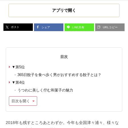
アプリで開く
ポスト
シェア
LINE共有
URLコピー
目次
▼第5位
365日餃子を食べ歩く男がおすすめする餃子とは？
▼第4位
うつわに美しく佇む和菓子の魅力
目次を開く
2018年も残すところあとわずか。今年も全国津々浦々、様々な