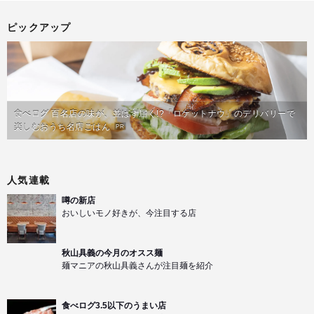
ピックアップ
食べログ 百名店の味が、並ばず届く!?「ロケットナウ」のデリバリーで
楽しむおうち名店ごはん
PR
人気連載
噂の新店
おいしいモノ好きが、今注目する店
秋山具義の今月のオスス麺
麺マニアの秋山具義さんが注目麺を紹介
食べログ3.5以下のうまい店