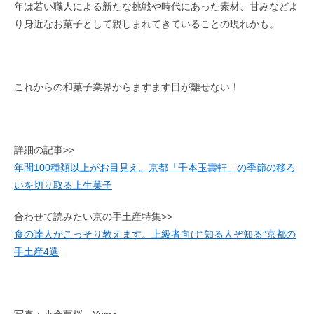
年は若い職人による新たな挑戦や時代にあった素材、甘みなどよ
り身近なお菓子として親しまれてきていることの現れかも。
これからの和菓子業界からますます目が離せない！
詳細の記事>>
年間100種類以上がお目見え。京都「千本玉壽軒」の季節の移ろ
いを切り取る上生菓子
合わせて読みたい京の手土産特集>>
食の達人がこっそり教えます。上級者向け“知る人ぞ知る”京都の
手土産4選