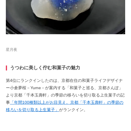
星月夜
うつわに美しく佇む和菓子の魅力
第4位にランクインしたのは、京都在住の和菓子ライフデザイナ
ー小倉夢桜－Yume－が案内する「和菓子と巡る、京都さんぽ」
より京都「千本玉壽軒」の季節の移ろいを切り取る上生菓子の記
事
「年間100種類以上がお目見え。京都「千本玉壽軒」の季節の
移ろいを切り取る上生菓子」
がランクイン。