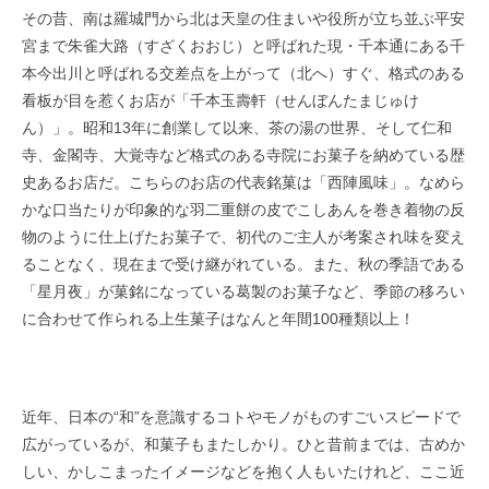
その昔、南は羅城門から北は天皇の住まいや役所が立ち並ぶ平安
宮まで朱雀大路（すざくおおじ）と呼ばれた現・千本通にある千
本今出川と呼ばれる交差点を上がって（北へ）すぐ、格式のある
看板が目を惹くお店が「千本玉壽軒（せんぼんたまじゅけ
ん）」。昭和13年に創業して以来、茶の湯の世界、そして仁和
寺、金閣寺、大覚寺など格式のある寺院にお菓子を納めている歴
史あるお店だ。こちらのお店の代表銘菓は「西陣風味」。なめら
かな口当たりが印象的な羽二重餅の皮でこしあんを巻き着物の反
物のように仕上げたお菓子で、初代のご主人が考案され味を変え
ることなく、現在まで受け継がれている。また、秋の季語である
「星月夜」が菓銘になっている葛製のお菓子など、季節の移ろい
に合わせて作られる上生菓子はなんと年間100種類以上！
近年、日本の“和”を意識するコトやモノがものすごいスピードで
広がっているが、和菓子もまたしかり。ひと昔前までは、古めか
しい、かしこまったイメージなどを抱く人もいたけれど、ここ近