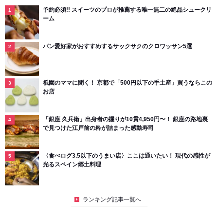
予約必須!! スイーツのプロが推薦する唯一無二の絶品シュークリ
ーム
パン愛好家がおすすめするサックサクのクロワッサン5選
祇園のママに聞く！ 京都で「500円以下の手土産」買うならこの
お店
「銀座 久兵衛」出身者の握りが10貫4,950円〜！ 銀座の路地裏
で見つけた江戸前の粋が詰まった感動寿司
〈食べログ3.5以下のうまい店〉ここは通いたい！ 現代の感性が
光るスペイン郷土料理
ランキング記事一覧へ