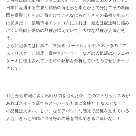
こちらは築地市場ドットコムが作った「苺の断面図カタログ」。
日本に流通する主要な銘柄の苺を形と柔らかさで分けてその断面
図を撮影したもの。苺だけでこんなにもたくさんの品種があると
は驚きだ！ 築地市場ドットコムによれば、最近は配送時に傷み
にくい果肉が硬めの品種が増えていて、大粒な品種が人気だそ
う。
さらに記事では目黒の「果実園 リーベル」や代々木上原の「ア
ステリスク」、銀座「資生堂パーラー」などの人気店のパフェや
ケーキに使用されている苺の銘柄を分析しているのでぜひチェッ
クして。
12月から市場に多く出回り旬を迎えた今、このマトリックス表が
あればスイーツ店でもスーパーでも鬼に金棒だ！ なんとなくこ
の品種は大きい、甘い、などアバウトな感覚で品種を覚えている
人も、きっと的確に自分好みの苺を選択できるに違いない！