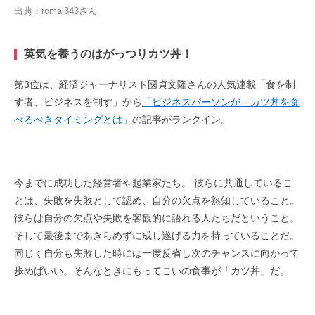
出典：
romai343さん
英気を養うのはがっつりカツ丼！
第3位は、経済ジャーナリスト國貞文隆さんの人気連載「食を制
す者、ビジネスを制す」から
「ビジネスパーソンが、カツ丼を食
べるべきタイミングとは」
の記事がランクイン。
今までに成功した経営者や起業家たち。 彼らに共通しているこ
とは、失敗を失敗として認め、自分の欠点を熟知していること。
彼らは自分の欠点や失敗を客観的に語れる人たちだということ。
そして最後まであきらめずに成し遂げる力を持っていることだ。
同じく自分も失敗した時には一度反省し次のチャンスに向かって
歩めばいい。そんなときにもってこいの食事が「カツ丼」だ。