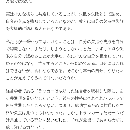
万能ではない。
実はそんな彼らに共通していることが、失敗を失敗として認め、
自分の欠点を熟知していることなのだ。彼らは自分の欠点や失敗
を客観的に語れる人たちなのである。
私たちが一番やってはいけないことは、自分の欠点や失敗を自分
で認識しない、または、しようとしないことだ。まずは欠点や失
敗を自分で認めることが大事だ。次にそんな自分を否定していじ
めるのではなく、肯定するところから始めてみる。自分にはこれ
はできないが、あれならできる。そこから本当の自分、やりたい
ことが見えてくるのではないだろうか。
経営学者であるドラッカーは成功した経営者を取材した際に、あ
る共通項を見いだ
し
たという。彼らの性格はそれぞれバラバラで
何ら共通したところがない。つまり、成功するために共通した性
格や欠点は見つけられなかった。しかしドラッカーはただ一つだ
け共通している部分を
見いだし
た。それが最後まであきらめずに
成し遂げる力だった。