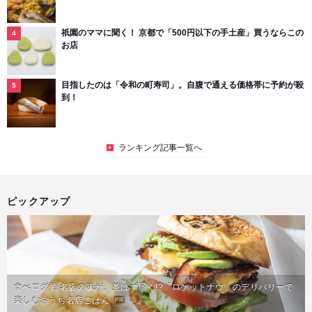
祇園のママに聞く！ 京都で「500円以下の手土産」買うならこの
お店
目指したのは「令和の町寿司」。自腹で通える価格帯に予約が殺
到！
ランキング記事一覧へ
ピックアップ
食べログ 百名店の味が、並ばず届く!?「ロケットナウ」のデリバリーで
楽しむおうち名店ごはん
PR