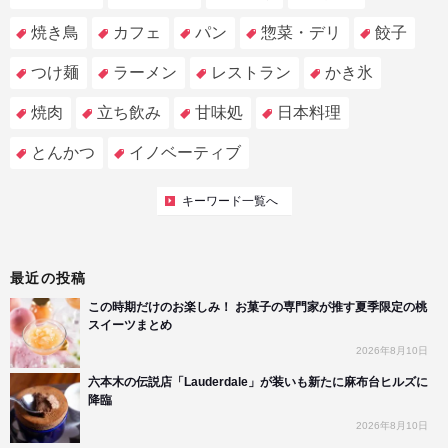
焼き鳥
カフェ
パン
惣菜・デリ
餃子
つけ麺
ラーメン
レストラン
かき氷
焼肉
立ち飲み
甘味処
日本料理
とんかつ
イノベーティブ
キーワード一覧へ
最近の投稿
この時期だけのお楽しみ！ お菓子の専門家が推す夏季限定の桃
スイーツまとめ
2026年8月10日
六本木の伝説店「Lauderdale」が装いも新たに麻布台ヒルズに
降臨
2026年8月10日