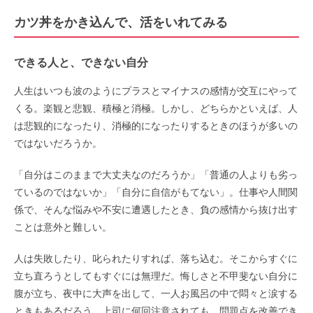
カツ丼をかき込んで、活をいれてみる
できる人と、できない自分
人生はいつも波のようにプラスとマイナスの感情が交互にやって
くる。楽観と悲観、積極と消極。しかし、どちらかといえば、人
は悲観的になったり、消極的になったりするときのほうが多いの
ではないだろうか。
「自分はこのままで大丈夫なのだろうか」「普通の人よりも劣っ
ているのではないか」「自分に自信がもてない」。仕事や人間関
係で、そんな悩みや不安に遭遇したとき、負の感情から抜け出す
ことは意外と難しい。
人は失敗したり、叱られたりすれば、落ち込む。そこからすぐに
立ち直ろうとしてもすぐには無理だ。悔しさと不甲斐ない自分に
腹が立ち、夜中に大声を出して、一人お風呂の中で悶々と涙する
ときもあるだろう。上司に何回注意されても、問題点を改善でき