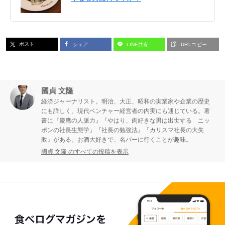
ポスト
シェア
LINE共有
URLコピー
國貞 文隆
経済ジャーナリスト。明治、大正、昭和の実業家や企業の歴史
にも詳しく、現代ベンチャー経営者の内実にも通じている。著
書に『慶應の人脈力』『やはり、肉好きな男は出世する ニッ
ポンの社長生態学』『社長の勉強法』『カリスマ社長の大失
敗』がある。お酒大好きで、名バーに行くことが趣味。
國貞 文隆 のすべての投稿を表示