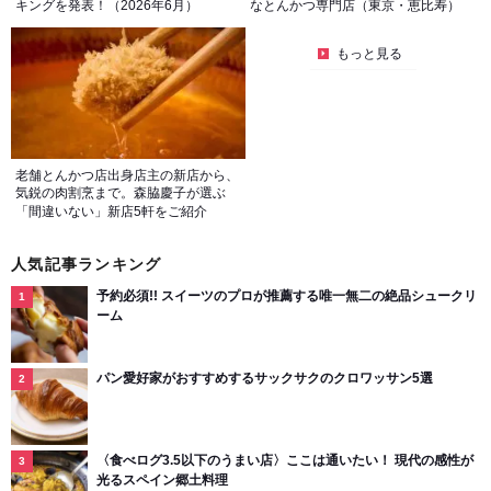
キングを発表！（2026年6月）
なとんかつ専門店（東京・恵比寿）
もっと見る
老舗とんかつ店出身店主の新店から、
気鋭の肉割烹まで。森脇慶子が選ぶ
「間違いない」新店5軒をご紹介
人気記事ランキング
予約必須!! スイーツのプロが推薦する唯一無二の絶品シュークリ
ーム
パン愛好家がおすすめするサックサクのクロワッサン5選
〈食べログ3.5以下のうまい店〉ここは通いたい！ 現代の感性が
光るスペイン郷土料理