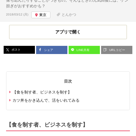
落ち込んだりすることがつきもの。そんなときの元気回復には、ゲン
担ぎがおすすめかも？
投稿日:
とんかつ
2018/03/12 (月)
東京
アプリで開く
ポスト
シェア
LINE共有
URLコピー
目次
【食を制す者、ビジネスを制す】
カツ丼をかき込んで、活をいれてみる
【食を制す者、ビジネスを制す】