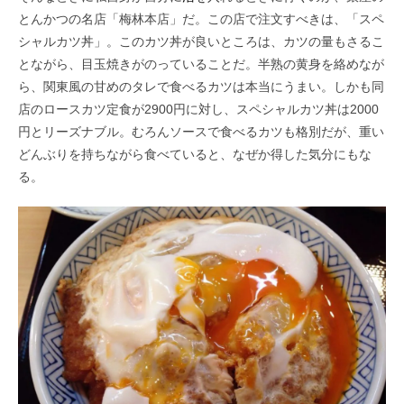
とんかつの名店「梅林本店」だ。この店で注文すべきは、「スペ
シャルカツ丼」。このカツ丼が良いところは、カツの量もさるこ
とながら、目玉焼きがのっていることだ。半熟の黄身を絡めなが
ら、関東風の甘めのタレで食べるカツは本当にうまい。しかも同
店のロースカツ定食が2900円に対し、スペシャルカツ丼は2000
円とリーズナブル。むろんソースで食べるカツも格別だが、重い
どんぶりを持ちながら食べていると、なぜか得した気分にもな
る。