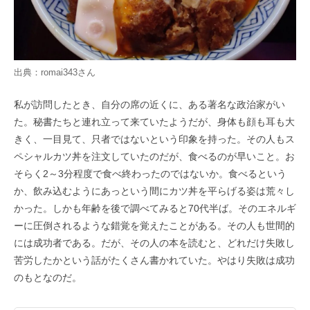
出典：
romai343さん
私が訪問したとき、自分の席の近くに、ある著名な政治家がい
た。秘書たちと連れ立って来ていたようだが、身体も顔も耳も大
きく、一目見て、只者ではないという印象を持った。その人もス
ペシャルカツ丼を注文していたのだが、食べるのが早いこと。お
そらく2～3分程度で食べ終わったのではないか。食べるという
か、飲み込むようにあっという間にカツ丼を平らげる姿は荒々し
かった。しかも年齢を後で調べてみると70代半ば。そのエネルギ
ーに圧倒されるような錯覚を覚えたことがある。その人も世間的
には成功者である。だが、その人の本を読むと、どれだけ失敗し
苦労したかという話がたくさん書かれていた。やはり失敗は成功
のもとなのだ。