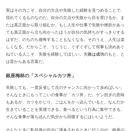
実はその力こそ、自分の欠点や失敗した経験を見つめることで、
現れてくるものなのだ。自分の欠点や失敗から目を背けるか、ま
たは真正面から取り組むか。もし人生や仕事で失敗や挫折があっ
ても真正面から立ち向かったほうが自分の気持ちがすっきりする
はずだ。のちのち後悔することもなくなる。そのうえ、人生は楽
しくなる。だからこそ、うじうじ、ぐずぐずして何事も決めあぐ
ねている人こそ、失敗を経験してほしい。失
敗は成功
のもと、と
は昔からある言葉だ。
銀座梅林の「スペシャルカツ丼」
失敗しても、一度反省して次のチャンスに向かって歩めばいい。
そんなときにもってこいの食事が「カツ丼」だ。ゲン担ぎの意味
もあるが、カツをかじり、ごはんをかっ込んでいると、なんだか
生きていることを実感できる。食べるという行為に集中できる、
そんな食事が落ち込んだ気分から回復するにはいいようだ。
そんなときに私自身が自分に
活を
入れるときに行くのが、銀座の