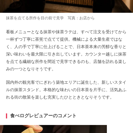
抹茶を点てる所作を目の前で見学 写真：お店から
看板メニューとなる抹茶や抹茶ラテは、すべて注文を受けてから
一杯ずつ丁寧に茶筅で点てて提供。機械による大量生産ではな
く、人の手で丁寧に仕上げることで、日本茶本来の芳醇な香りと
深い味わいを最大限に引き出しています。カウンター越しに抹茶
を点てる繊細な所作を間近で見学できるのも、店舗を訪れる楽し
みの一つとなりそうです。
国内外の観光客でにぎわう築地エリアに誕生した、新しいスタイ
ルの抹茶スタンド。本格的な味わいの日本茶を片手に、活気あふ
れる街の散策を楽しむ充実したひとときとなりそうです。
食べログレビュアーのコメント