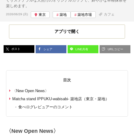
くサステナブルな天然竹のオリジナルカップで、鮮やかな本格抹茶を
楽しめます。
投稿日:
カフェ
2026/06/29 (月)
東京
築地
築地市場
アプリで開く
ポスト
シェア
LINE共有
URLコピー
目次
〈New Open News〉
Matcha stand IPPUKU-wabisabi- 築地店（東京・築地）
食べログレビュアーのコメント
〈New Open News〉