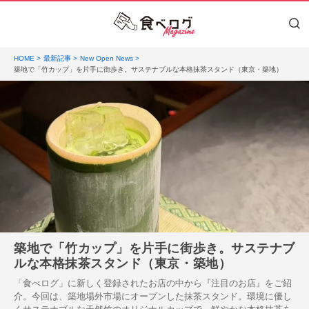
HOME
最新記事
New Open News
築地で「竹カップ」を片手に街歩き。サステナブルな本格抹茶スタンド（東京・築地）
築地で「竹カップ」を片手に街歩き。サステナブ
ルな本格抹茶スタンド（東京・築地）
「食べログ」に新しく登録されたお店の中から『注目のお店』をご紹
介。今回は、築地場外市場にオープンした抹茶スタンド。環境に優し