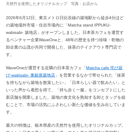
天然竹を使用したオリジナルカップ 写真：お店から
2026年6月12日、東京メトロ日比谷線の築地駅から徒歩4分ほど
の築地場外市場・住吉市場内に「Matcha stand IPPUKU-
wabisabi- 築地店」がオープンしました。日本茶カフェを運営す
るベンチャー企業WaveOneと、48年の歴史を持つ珍味・乾物の
卸企業の山茂が共同で開発した、抹茶のテイクアウト専門店で
す。
WaveOneが運営する近隣の日本茶カフェ「
Matcha cafe 侘び寂
び-wabisabi- 東銀座築地店
」を営業するなかで寄せられた「抹茶
を持ちながら築地を散策したい」「日本らしい器で飲みたい」と
いった声から着想を得て、「持ち歩く一服」をコンセプトにした
新店舗を開業しました。築地の食文化を熟知する卸とタッグを組
むことで、市場の活気にふさわしい新たな価値を生み出していま
す。
最大の特徴は、栃木県産の天然竹を使用したオリジナルカップ。