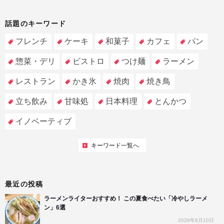
話題のキーワード
フレンチ
ケーキ
和菓子
カフェ
パン
惣菜・デリ
ビストロ
つけ麺
ラーメン
レストラン
かき氷
焼肉
焼き鳥
立ち飲み
甘味処
日本料理
とんかつ
イノベーティブ
キーワード一覧へ
最近の投稿
ラーメンライターおすすめ！ この夏食べたい「冷やしラーメ
ン」6選
2026年8月10日