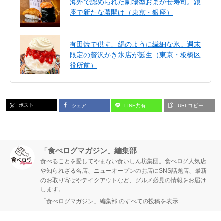
海外で認められた劇場型おまかせ寿司。銀
座で新たな幕開け（東京・銀座）
有田焼で供す、絹のように繊細な氷。週末
限定の贅沢かき氷店が誕生（東京・板橋区
役所前）
ポスト
シェア
LINE共有
URLコピー
「食べログマガジン」編集部
食べることを愛してやまない食いしん坊集団。食べログ人気店
や知られざる名店、ニューオープンのお店にSNS話題店、最新
のお取り寄せやテイクアウトなど、グルメ必見の情報をお届け
します。
「食べログマガジン」編集部 のすべての投稿を表示