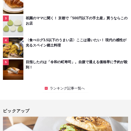
祇園のママに聞く！ 京都で「500円以下の手土産」買うならこの
お店
〈食べログ3.5以下のうまい店〉ここは通いたい！ 現代の感性が
光るスペイン郷土料理
目指したのは「令和の町寿司」。自腹で通える価格帯に予約が殺
到！
ランキング記事一覧へ
ピックアップ