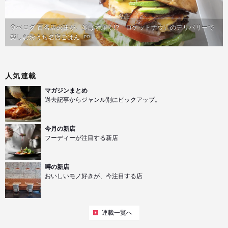
食べログ 百名店の味が、並ばず届く!?「ロケットナウ」のデリバリーで
楽しむおうち名店ごはん
PR
人気連載
マガジンまとめ
過去記事からジャンル別にピックアップ。
今月の新店
フーディーが注目する新店
噂の新店
おいしいモノ好きが、今注目する店
連載一覧へ