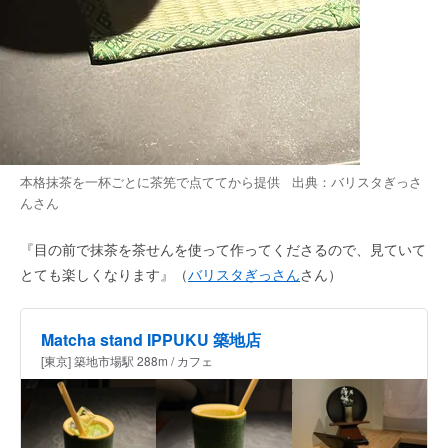
本格抹茶を一杯ごとに茶筅で点ててから提供 出典：
バリスタぎっさ
ん
さん
『目の前で抹茶を茶せんを使って作ってくださるので、見ていて
とても楽しくなります』（
バリスタぎっさん
さん）
Matcha stand IPPUKU 築地店
[東京] 築地市場駅 288m / カフェ