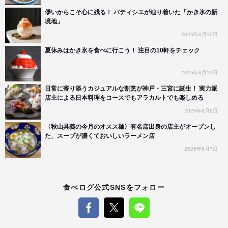
儚いからこそ心に残る！ パティシエが辿り着いた「かき氷の新
境地」
2026年8月10日
夏休みはかき氷を食べに行こう！ 注目の10軒をチェック
2026年8月10日
日常に寄り添うカジュアルな割烹が神戸・三宮に誕生！ 実力派
店主による日本料理をコースでもアラカルトでも楽しめる
2026年8月8日
〈秋山具義の今月のオスス麺〉有名店出身の店主がオープンし
た、スープが濃くておいしいラーメン店
2026年8月7日
食べログ公式SNSをフォロー