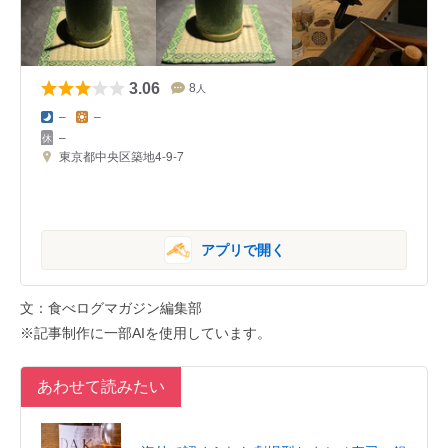
3.06
8
人
–
–
–
東京都中央区築地4-9-7
アプリで開く
文：食べログマガジン編集部
※記事制作に一部AIを使用しています。
あわせて読みたい