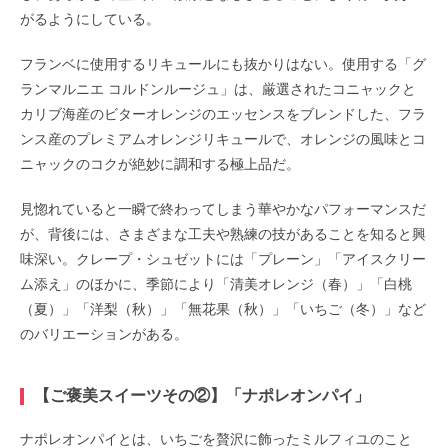
がるようにしている。
フランベに使用するリキュールにも抜かりはない。使用する「グ
ランマルニエ コルドンルージュ」は、厳選されたコニャックと
カリブ海産のビターオレンジのエッセンスをブレンドした、フラ
ンス産のプレミアムオレンジリキュールで、オレンジの風味とコ
ニャックのコクが絶妙に調和する極上品だ。
見惚れていると一瞬で終わってしまう華やかなパフォーマンスだ
が、背後には、さまざまな工夫や熟練の技があることを知ると興
味深い。クレープ・シュゼットには「プレーン」「アイスクリー
ム添え」のほかに、季節により「清美オレンジ（春）」「白桃
（夏）」「洋梨（秋）」「無花果（秋）」「いちご（冬）」など
のバリエーションがある。
【ご褒美スイーツその②】「ナポレオンパイ」
ナポレオンパイとは、いちごを贅沢に飾ったミルフィユのこと