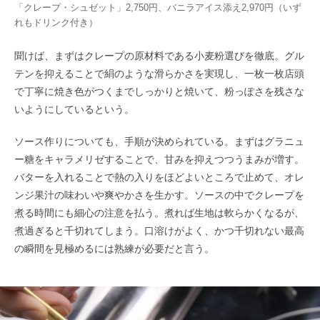
「クレープ・シュゼット」2,750円、バニラアイス添え2,970円（いず
れもドリンク付き）
聞けば、まずはクレープの原材料である小麦粉選びを徹底。グル
テンを抑えることで絹のような滑らかさを実現し、一枚一枚店頭
で丁寧に焼き色がつくまでしっかりと焼いて、粉っぽさを残さな
いようにしているという。
ソース作りについても、手順が決められている。まずはグラニュ
ー糖をキャラメリゼすることで、甘みを抑えつつうまみが増す。
バターを入れることで熱の入りをほどよいところで止めて、オレ
ンジ果汁の味わいや爽やかさを生かす。ソースの中でクレープを
煮る時間にも細心の注意を払う。煮れば生地は軟らかくなるが、
煮過ぎると千切れてしまう。口溶けがよく、かつ千切れない最高
の瞬間を見極めるには熟練が必要だと言う。