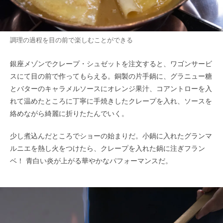
調理の過程を目の前で楽しむことができる
銀座メゾンでクレープ・シュゼットを注文すると、ワゴンサービ
スにて目の前で作ってもらえる。銅製の片手鍋に、グラニュー糖
とバターのキャラメルソースにオレンジ果汁、コアントローを入
れて温めたところに丁寧に手焼きしたクレープを入れ、ソースを
絡めながら綺麗に折りたたんでいく。
少し煮込んだところでショーの始まりだ。小鍋に入れたグランマ
ルニエを熱し火をつけたら、クレープを入れた鍋に注ぎフラン
ベ！ 青白い炎が上がる華やかなパフォーマンスだ。