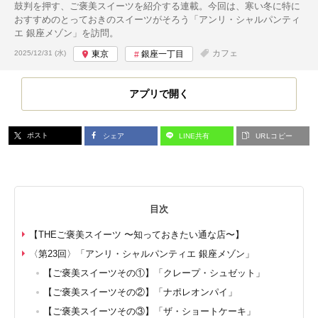
鼓判を押す、ご褒美スイーツを紹介する連載。今回は、寒い冬に特に
おすすめのとっておきのスイーツがそろう「アンリ・シャルパンティ
エ 銀座メゾン」を訪問。
投稿日:
カフェ
2025/12/31 (水)
東京
銀座一丁目
アプリで開く
ポスト
シェア
LINE共有
URLコピー
目次
【THEご褒美スイーツ 〜知っておきたい通な店〜】
〈第23回〉「アンリ・シャルパンティエ 銀座メゾン」
【ご褒美スイーツその①】「クレープ・シュゼット」
【ご褒美スイーツその②】「ナポレオンパイ」
【ご褒美スイーツその③】「ザ・ショートケーキ」