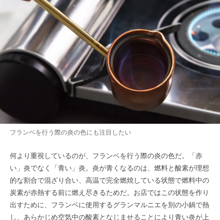
フランベを行う際の炎の色にも注目したい
何より重視しているのが、フランベを行う際の炎の色だ。「赤
い」炎でなく「青い」炎。炎が青くなるのは、燃料と酸素が理想
的な割合で混ざり合い、高温で完全燃焼している状態で燃料中の
炭素が赤熱する前に燃え尽きるためだ。お店ではこの状態を作り
出すために、フランベに使用するグランマルニエを別の小鍋で熱
し、あらかじめ空気中の酸素となじませることにより青い炎が上