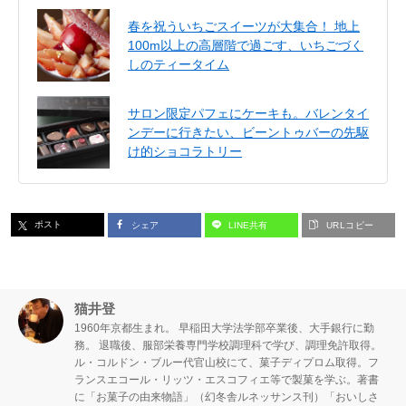
春を祝ういちごスイーツが大集合！ 地上
100m以上の高層階で過ごす、いちごづく
しのティータイム
サロン限定パフェにケーキも。バレンタイ
ンデーに行きたい、ビーントゥバーの先駆
け的ショコラトリー
ポスト
シェア
LINE共有
URLコピー
猫井登
1960年京都生まれ。 早稲田大学法学部卒業後、大手銀行に勤
務。 退職後、服部栄養専門学校調理科で学び、調理免許取得。
ル・コルドン・ブルー代官山校にて、菓子ディプロム取得。フ
ランスエコール・リッツ・エスコフィエ等で製菓を学ぶ。著書
に「お菓子の由来物語」（幻冬舎ルネッサンス刊）「おいしさ