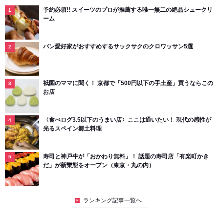
予約必須!! スイーツのプロが推薦する唯一無二の絶品シュークリ
ーム
パン愛好家がおすすめするサックサクのクロワッサン5選
祇園のママに聞く！ 京都で「500円以下の手土産」買うならこの
お店
〈食べログ3.5以下のうまい店〉ここは通いたい！ 現代の感性が
光るスペイン郷土料理
寿司と神戸牛が「おかわり無料」！ 話題の寿司店「有楽町かき
だ」が新業態をオープン（東京・丸の内）
ランキング記事一覧へ