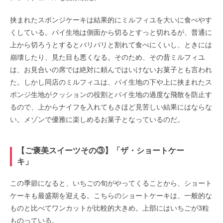
挟まれたスポンジケーキは結果的にミルフィユを大いに食べやす
くしている。パイ生地は側面から切るとすっと切れるが、普通に
上から切ろうとするとバリバリと割れて食べにくいし、ときには
崩壊したり、見た目も悪くなる。そのため、その昔ミルフィユ
は、お見合いの席では絶対に頼んではいけないお菓子とも言われ
た。しかし同店のミルフィユは、パイ生地の下や上に挟まれたス
ポンジ生地がクッションの役割とパイ生地の過度な飛散を防止す
るので、上からナイフを入れてもさほど見苦しい結果にはならな
い。メゾンで優雅に楽しめるお菓子となっているのだ。
【ご褒美スイーツその③】「ザ・ショートケー
キ」
この季節になると、いちごの旬がやってくることから、ショート
ケーキも最盛期を迎える。こちらのショートケーキは、一般的な
ものと比べてワンカットが比較的大きめ。上部にはいちごが3粒
ものっている。