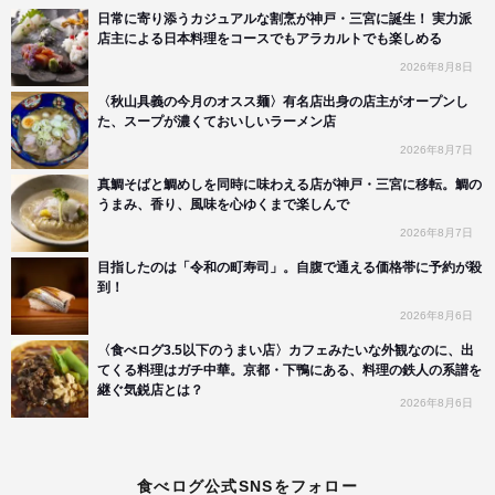
日常に寄り添うカジュアルな割烹が神戸・三宮に誕生！ 実力派
店主による日本料理をコースでもアラカルトでも楽しめる
2026年8月8日
〈秋山具義の今月のオスス麺〉有名店出身の店主がオープンし
た、スープが濃くておいしいラーメン店
2026年8月7日
真鯛そばと鯛めしを同時に味わえる店が神戸・三宮に移転。鯛の
うまみ、香り、風味を心ゆくまで楽しんで
2026年8月7日
目指したのは「令和の町寿司」。自腹で通える価格帯に予約が殺
到！
2026年8月6日
〈食べログ3.5以下のうまい店〉カフェみたいな外観なのに、出
てくる料理はガチ中華。京都・下鴨にある、料理の鉄人の系譜を
継ぐ気鋭店とは？
2026年8月6日
食べログ公式SNSをフォロー