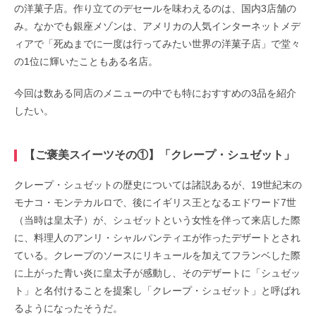
の洋菓子店。作り立てのデセールを味わえるのは、国内3店舗の
み。なかでも銀座メゾンは、アメリカの人気インターネットメデ
ィアで「死ぬまでに一度は行ってみたい世界の洋菓子店」で堂々
の1位に輝いたこともある名店。
今回は数ある同店のメニューの中でも特におすすめの3品を紹介
したい。
【ご褒美スイーツその①】「クレープ・シュゼット」
クレープ・シュゼットの歴史については諸説あるが、19世紀末の
モナコ・モンテカルロで、後にイギリス王となるエドワード7世
（当時は皇太子）が、シュゼットという女性を伴って来店した際
に、料理人のアンリ・シャルパンティエが作ったデザートとされ
ている。クレープのソースにリキュールを加えてフランベした際
に上がった青い炎に皇太子が感動し、そのデザートに「シュゼッ
ト」と名付けることを提案し「クレープ・シュゼット」と呼ばれ
るようになったそうだ。