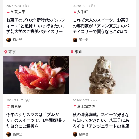
2025/5/28（水）
2025/1/20（月）
学芸大学
大手町
お菓子のプロが“新時代のミルフ
これぞ大人のスイーツ。お菓子
ィーユ”と絶賛！ いま行きたい、
の専門家が「アマン東京」のパ
学芸大学のご褒美パティスリー
ティスリーで買うならこの3つ
投
投
猫井登
猫井登
稿
稿
者
者
東京
東京
2024/12/17（火）
2024/10/27（日）
東京駅
京王堀之内
今年のクリスマスは「ブルガ
秋の味覚満載。スイーツ好きな
リ」のスイーツで、1年間頑張っ
ら知っておきたい、八王子にあ
た自分にご褒美を
るイタリアンジェラートの名店
投
投
猫井登
猫井登
稿
稿