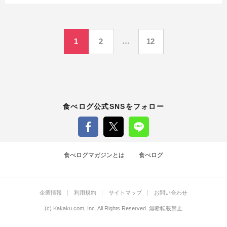
者
者
投
…
1
2
12
稿
の
ペ
食べログ公式SNSをフォロー
ー
ジ
食べログマガジンとは
食べログ
送
企業情報
利用規約
サイトマップ
お問い合わせ
り
(c)
Kakaku.com, Inc.
All Rights Reserved. 無断転載禁止