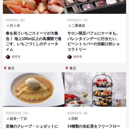
2026/4/3（金）
2026/2/12（木）
代々木
二重橋前
春を祝ういちごスイーツが大集
サロン限定パフェにケーキも。
合！ 地上100m以上の高層階で過
バレンタインデーに行きたい、
ごす、いちごづくしのティータ
ビーントゥバーの先駆け的ショ
イム
コラトリー
投
投
猫井登
猫井登
稿
稿
者
者
東京
東京
2025/12/31（水）
2025/12/5（金）
銀座一丁目
田町
至極のクレープ・シュゼットに
14種類の名紅茶をフリーフロー