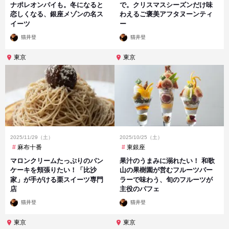
ナポレオンパイも。冬になると
で。クリスマスシーズンだけ味
恋しくなる、銀座メゾンの名ス
わえるご褒美アフタヌーンティ
イーツ
ー
投
投
猫井登
猫井登
稿
稿
者
者
東京
東京
2025/11/29（土）
2025/10/25（土）
麻布十番
東銀座
マロンクリームたっぷりのパン
果汁のうまみに溺れたい！ 和歌
ケーキを頬張りたい！「比沙
山の果樹園が営むフルーツパー
家」が手がける栗スイーツ専門
ラーで味わう、旬のフルーツが
店
主役のパフェ
投
投
猫井登
猫井登
稿
稿
者
者
東京
東京