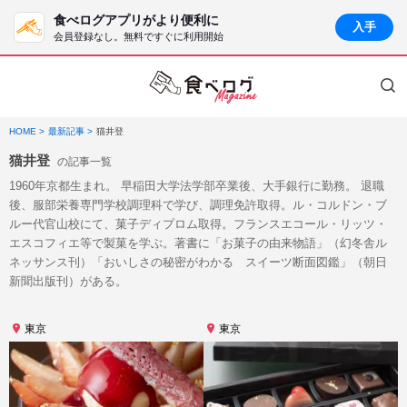
食べログアプリがより便利に
入手
会員登録なし。無料ですぐに利用開始
HOME
最新記事
猫井登
猫井登
の記事一覧
1960年京都生まれ。 早稲田大学法学部卒業後、大手銀行に勤務。 退職
後、服部栄養専門学校調理科で学び、調理免許取得。ル・コルドン・ブ
ルー代官山校にて、菓子ディプロム取得。フランスエコール・リッツ・
エスコフィエ等で製菓を学ぶ。著書に「お菓子の由来物語」（幻冬舎ル
ネッサンス刊）「おいしさの秘密がわかる スイーツ断面図鑑」（朝日
新聞出版刊）がある。
東京
東京