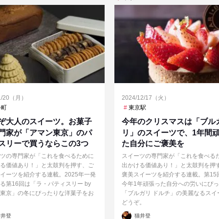
/1/20（月）
2024/12/17（火）
手町
東京駅
ぞ大人のスイーツ。お菓子
今年のクリスマスは「ブル
門家が「アマン東京」のパ
リ」のスイーツで、1年間
スリーで買うならこの3つ
た自分にご褒美を
ツの専門家が「これを食べるために
スイーツの専門家が「これを食べる
る価値あり！」と太鼓判を押す、ご
出かける価値あり！」と太鼓判を押
イーツを紹介する連載。2025年一発
褒美スイーツを紹介する連載。第15
る第16回は「ラ・パティスリー by
今年1年頑張った自分への労いにぴ
東京」の冬にぴったりな洋菓子をお
「ブルガリ ドルチ」の美麗なるスイ
どうぞ。
投
井登
猫井登
稿