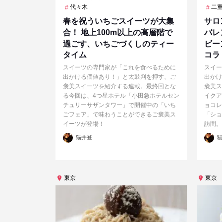
代々木
二
春を祝ういちごスイーツが大集
サロ
合！ 地上100m以上の高層階で
バレ
過ごす、いちごづくしのティー
ビー
タイム
コラ
スイーツの専門家が「これを食べるために
スイー
出かける価値あり！」と太鼓判を押す、ご
出かけ
褒美スイーツを紹介する連載。最終回とな
褒美ス
る今回は、4つ星ホテル「小田急ホテルセン
イクア
チュリーサザンタワー」で開催中の「いち
ョコレ
ごフェア」で味わうことができるご褒美ス
「ショ
イーツが登場！
訪問。
投
投
猫井登
猫
稿
稿
者
者
東京
東京