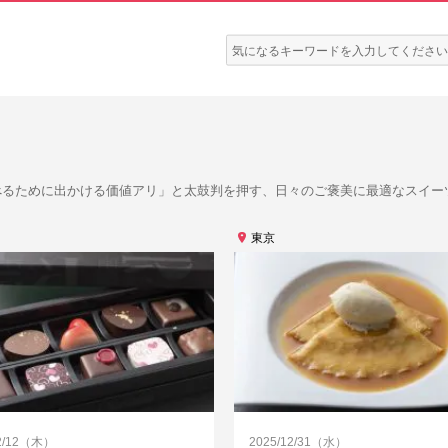
検
索:
べるために出かける価値アリ」と太鼓判を押す、日々のご褒美に最適なスイー
東京
/2/12（木）
2025/12/31（水）