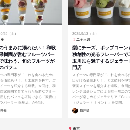
/10/25（土）
2025/9/13（土）
銀座
二子玉川
のうまみに溺れたい！ 和歌
梨にチーズ、ポップコーンも
果樹園が営むフルーツパー
独創性の光るフレーバーで
で味わう、旬のフルーツが
玉川民を魅了するジェラー
のパフェ
門店
ツの専門家が「これを食べるために
スイーツの専門家が「これを食べる
る価値あり！」と太鼓判を押す、ご
出かける価値あり！」と太鼓判を押
イーツを紹介する連載。今回は、和
褒美スイーツを紹介する連載。今回
自家農園で育てられた新鮮なフルー
レンチ出身シェフによる唯一無二の
用したパフェを堪能できる「観音山
バーが楽しめるジェラテリア「Gelato 
ツパーラー 銀座店」が登場。
（ジェラート ナイン）」を訪問。
投
井登
猫井登
稿
者
東京