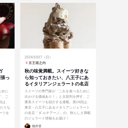
2024/10/27（日）
京王堀之内
ガ
秋の味覚満載。スイーツ好きな
頑張っ
ら知っておきたい、八王子にあ
るイタリアンジェラートの名店
ために
スイーツの専門家が「これを食べるために
す、ご
出かける価値あり！」と太鼓判を押す、ご
回は、
褒美スイーツを紹介する連載。第14回は、
ったりな
東京・八王子にあるイタリアンジェラート
ーツを
の名店「ダ ルチアーノ」の、秋らしさ満載
のジェラート情報をお届け！
投
猫井登
稿