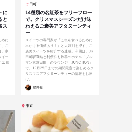
田町
トに
14種類の名紅茶をフリーフロー
ると
で。クリスマスシーズンだけ味
名ス
わえるご褒美アフタヌーンティ
ー
ために
スイーツの専門家が「これを食べるために
す、ご
出かける価値あり！」と太鼓判を押す、ご
は、寒
褒美スイーツを紹介する連載。今回は、JR
スイー
田町駅直結と利便性も抜群のホテル「プル
エ 銀
マン東京田町」のラウンジ「JUNCTION」
で、12月25日までの期間限定で楽しめるク
リスマスアフタヌーンティーの情報をお届
け。
投
猫井登
稿
者
東京