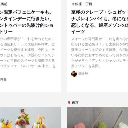
重橋前
銀座一丁目
ン限定パフェにケーキも。
至極のクレープ・シュゼッ
ンタインデーに行きたい、
ナポレオンパイも。冬にな
ントゥバーの先駆け的ショ
恋しくなる、銀座メゾンの
トリー
イーツ
ツの専門家が「これを食べるために
スイーツの専門家が「これを食べる
る価値あり！」と太鼓判を押す、ご
出かける価値あり！」と太鼓判を押
イーツを紹介する連載。今回は、テ
褒美スイーツを紹介する連載。今回
ウトはもちろん、併設のサロンでチ
い冬に特におすすめのとっておきの
ートが主役のスイーツを堪能できる
ツがそろう「アンリ・シャルパンティ
コラティエ パレドオール 東京」を
座メゾン」を訪問。
投
猫井登
稿
者
井登
東京