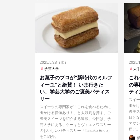
2025/5/28（水）
2025
学芸大学
大
お菓子のプロが“新時代のミルフ
これ
ィーユ”と絶賛！ いま行きた
の専
い、学芸大学のご褒美パティス
ティ
リー
スイー
出かけ
スイーツの専門家が「これを食べるために
褒美ス
出かける価値あり！」と太鼓判を押す、ご
目とな
褒美スイーツを紹介する連載。今回は、学
アマン
芸大学にある、ケーキとヴィエノワズリー
届け。
のおいしいパティスリー「Taisuke Endo」
をご紹介。
投
猫
稿