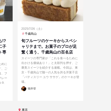
2025/7/26（土）
千歳烏山
!?
旬フルーツのケーキからスペシ
二子
ャリテまで。お菓子のプロが足
ト専
繁く通う、千歳烏山の百名店
スイーツの専門家が「これを食べるために
出かける価値あり！」と太鼓判を押す、ご
ために
褒美スイーツを紹介する連載。今回は、東
す、ご
京・千歳烏山で随一の人気を誇る洋菓子店
は、フ
「パティスリー ユウ ササゲ」のケーキが登
フレー
場。
9.
投
猫井登
稿
者
東京