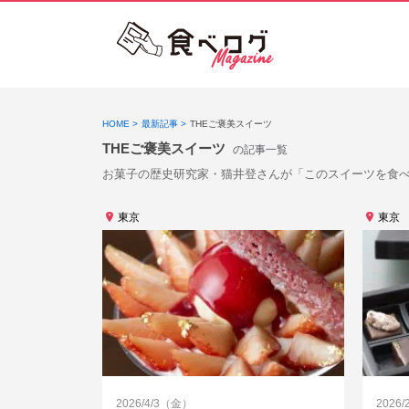
HOME
最新記事
THEご褒美スイーツ
THEご褒美スイーツ
の記事一覧
お菓子の歴史研究家・猫井登さんが「このスイーツを食
東京
東京
2026/4/3（金）
2026