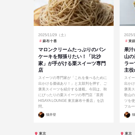
2025/11/29（土）
2025
麻布十番
東
マロンクリームたっぷりのパン
果汁
ケーキを頬張りたい！「比沙
山の
家」が手がける栗スイーツ専門
ラー
店
主役
スイーツの専門家が「これを食べるために
スイー
出かける価値あり！」と太鼓判を押す、ご
出かけ
褒美スイーツを紹介する連載。今回は、秋
褒美ス
にぴったりの栗スイーツの専門店「茶房
歌山の
HISAYA LOUNGE 東京麻布十番店」を訪
ツを使
問。
フルー
投
投
猫井登
猫
稿
稿
者
者
東京
東京