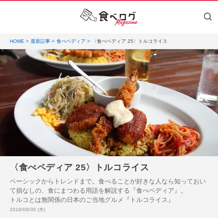
HOME
最新記事
食べペディア
〈食べペディア 25〉トルコライス
〈食べペディア 25〉トルコライス
ベーシックからトレンドまで。食べることが好きな人なら知っておい
て損なしの、食にまつわる用語を解説する『食べペディア』。
トルコとは無関係の日本のご当地グルメ『トルコライス』
投稿日:
2018/08/30 (木)