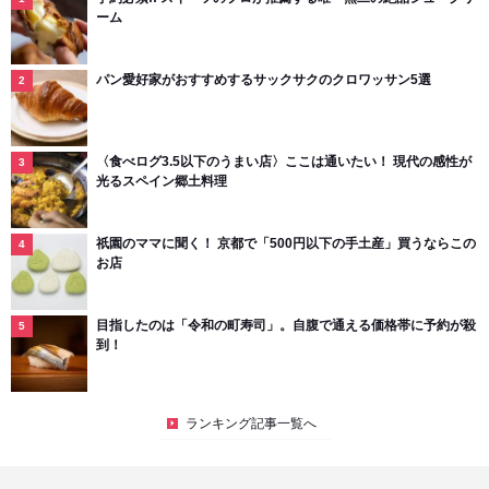
ーム
パン愛好家がおすすめするサックサクのクロワッサン5選
〈食べログ3.5以下のうまい店〉ここは通いたい！ 現代の感性が
光るスペイン郷土料理
祇園のママに聞く！ 京都で「500円以下の手土産」買うならこの
お店
目指したのは「令和の町寿司」。自腹で通える価格帯に予約が殺
到！
ランキング記事一覧へ