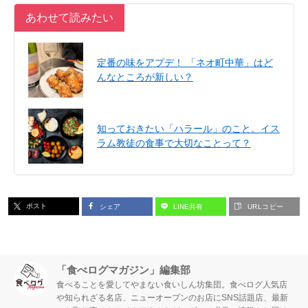
あわせて読みたい
定番の味をアプデ！ 「ネオ町中華」はど
んなところが新しい？
知っておきたい「ハラール」のこと。イス
ラム教徒の食事で大切なことって？
ポスト
シェア
LINE共有
URLコピー
「食べログマガジン」編集部
食べることを愛してやまない食いしん坊集団。食べログ人気店
や知られざる名店、ニューオープンのお店にSNS話題店、最新