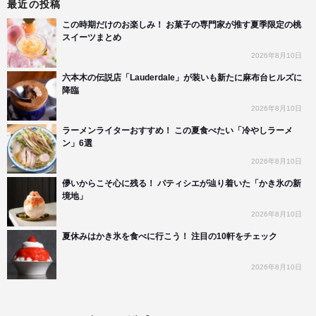
最近の投稿
この時期だけのお楽しみ！ お菓子の専門家が推す夏季限定の桃
スイーツまとめ
2026年8月10日
六本木の伝説店「Lauderdale」が装いも新たに麻布台ヒルズに
降臨
2026年8月10日
ラーメンライターおすすめ！ この夏食べたい「冷やしラーメ
ン」6選
2026年8月10日
儚いからこそ心に残る！ パティシエが辿り着いた「かき氷の新
境地」
2026年8月10日
夏休みはかき氷を食べに行こう！ 注目の10軒をチェック
2026年8月10日