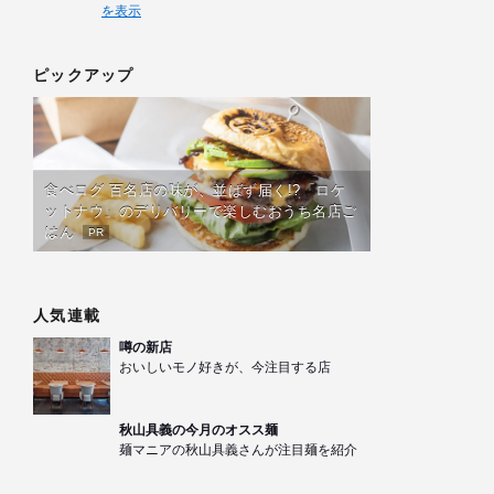
を表示
ピックアップ
食べログ 百名店の味が、並ばず届く!?「ロケ
ットナウ」のデリバリーで楽しむおうち名店ご
はん
PR
人気連載
噂の新店
おいしいモノ好きが、今注目する店
秋山具義の今月のオスス麺
麺マニアの秋山具義さんが注目麺を紹介