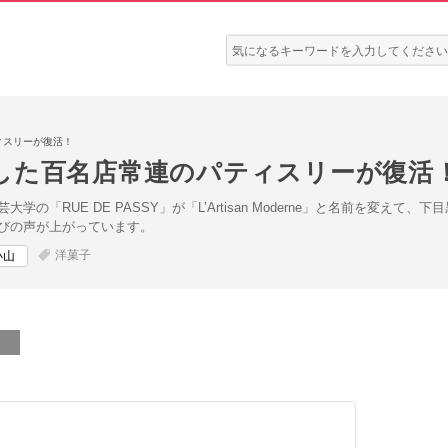
検
索:
ィスリーが復活！
した百名店常連のパティスリーが復活
の「RUE DE PASSY」が「L’Artisan Moderne」と名前を変
びの声が上がっています。
洋菓子
小山