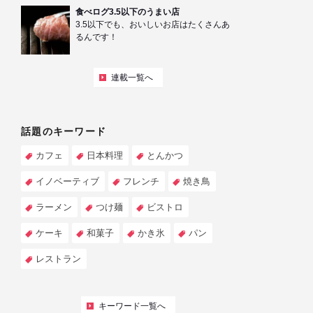
食べログ3.5以下のうまい店
3.5以下でも、おいしいお店はたくさんあ
るんです！
連載一覧へ
話題のキーワード
カフェ
日本料理
とんかつ
イノベーティブ
フレンチ
焼き鳥
ラーメン
つけ麺
ビストロ
ケーキ
和菓子
かき氷
パン
レストラン
キーワード一覧へ