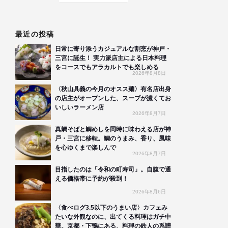
最近の投稿
日常に寄り添うカジュアルな割烹が神戸・
三宮に誕生！ 実力派店主による日本料理
をコースでもアラカルトでも楽しめる
2026年8月8日
〈秋山具義の今月のオスス麺〉有名店出身
の店主がオープンした、スープが濃くてお
いしいラーメン店
2026年8月7日
真鯛そばと鯛めしを同時に味わえる店が神
戸・三宮に移転。鯛のうまみ、香り、風味
を心ゆくまで楽しんで
2026年8月7日
目指したのは「令和の町寿司」。自腹で通
える価格帯に予約が殺到！
2026年8月6日
〈食べログ3.5以下のうまい店〉カフェみ
たいな外観なのに、出てくる料理はガチ中
華。京都・下鴨にある、料理の鉄人の系譜