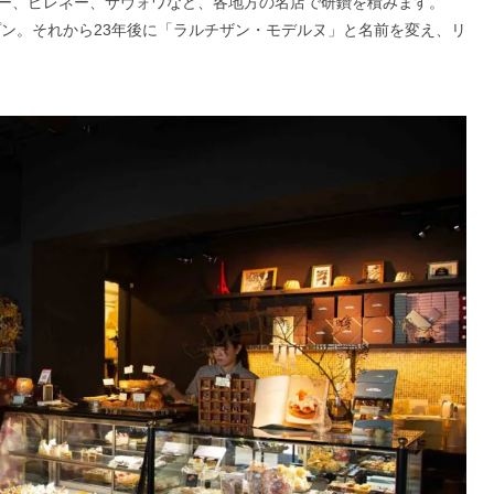
ー、ピレネー、サヴォワなど、各地方の名店で研鑽を積みます。
プン。それから23年後に「ラルチザン・モデルヌ」と名前を変え、リ