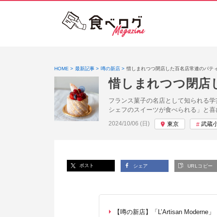
HOME
最新記事
噂の新店
惜しまれつつ閉店した百名店常連のパテ
惜しまれつつ閉店
フランス菓子の名店として知られる学芸大学
シェフのスイーツが食べられる」と喜
投稿日:
2024/10/06 (日)
東京
武蔵
ポスト
シェア
URLコピー
【噂の新店】「L’Artisan Moderne」