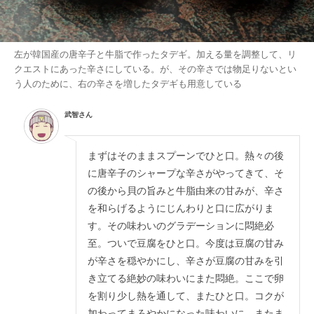
左が韓国産の唐辛子と牛脂で作ったタデギ。加える量を調整して、リ
クエストにあった辛さにしている。が、その辛さでは物足りないとい
う人のために、右の辛さを増したタデギも用意している
武智さん
まずはそのままスプーンでひと口。熱々の後
に唐辛子のシャープな辛さがやってきて、そ
の後から貝の旨みと牛脂由来の甘みが、辛さ
を和らげるようにじんわりと口に広がりま
す。その味わいのグラデーションに悶絶必
至。ついで豆腐をひと口。今度は豆腐の甘み
が辛さを穏やかにし、辛さが豆腐の甘みを引
き立てる絶妙の味わいにまた悶絶。ここで卵
を割り少し熱を通して、またひと口。コクが
加わってまろやかになった味わいに、またま