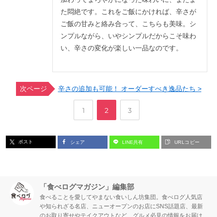
た悶絶です。これをご飯にかければ、辛さが
ご飯の甘みと絡み合って、こちらも美味。シ
ンプルながら、いやシンプルだからこそ味わ
い、辛さの変化が楽しい一品なのです。
次ページ
辛さの追加も可能！ オーダーすべき逸品たち >
,
,
ペ
ペ
ペ
1
2
3
ー
ー
ー
ポスト
シェア
LINE共有
URLコピー
ジ
ジ
ジ
「食べログマガジン」編集部
食べることを愛してやまない食いしん坊集団。食べログ人気店
や知られざる名店、ニューオープンのお店にSNS話題店、最新
のお取り寄せやテイクアウトなど、グルメ必見の情報をお届け