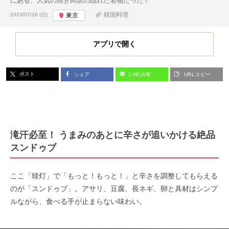
にある、人気の焼き肉店の隠れた名物だった！
投稿日:
韓国料理
2023/07/16 (日)
東京
アプリで開く
ポスト
シェア
LINE共有
URLコピー
滝汗必至！ うまみのあとに辛さが追いかける絶品
スンドゥブ
ここ「韓灯」で「もっと！もっと！」と辛さを調整してもらえる
のが「スンドゥブ」。アサリ、豆腐、長ネギ、卵と具材はシンプ
ルながら、食べる手が止まらない味わい。