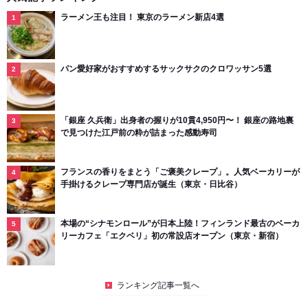
ラーメン王も注目！ 東京のラーメン新店4選
パン愛好家がおすすめするサックサクのクロワッサン5選
「銀座 久兵衛」出身者の握りが10貫4,950円〜！ 銀座の路地裏
で見つけた江戸前の粋が詰まった感動寿司
フランスの香りをまとう「ご褒美クレープ」。人気ベーカリーが
手掛けるクレープ専門店が誕生（東京・日比谷）
本場の“シナモンロール”が日本上陸！フィンランド最古のベーカ
リーカフェ「エクベリ」初の常設店オープン（東京・新宿）
ランキング記事一覧へ