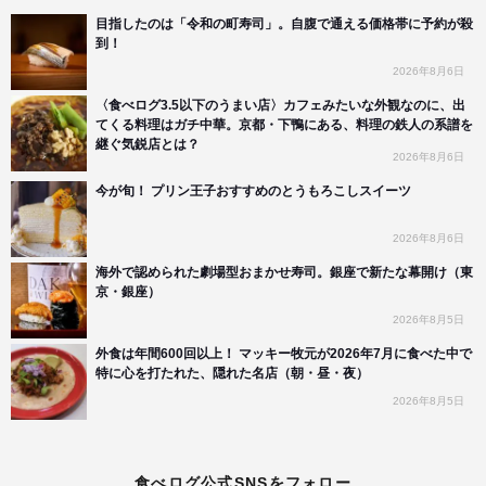
目指したのは「令和の町寿司」。自腹で通える価格帯に予約が殺
到！
2026年8月6日
〈食べログ3.5以下のうまい店〉カフェみたいな外観なのに、出
てくる料理はガチ中華。京都・下鴨にある、料理の鉄人の系譜を
継ぐ気鋭店とは？
2026年8月6日
今が旬！ プリン王子おすすめのとうもろこしスイーツ
2026年8月6日
海外で認められた劇場型おまかせ寿司。銀座で新たな幕開け（東
京・銀座）
2026年8月5日
外食は年間600回以上！ マッキー牧元が2026年7月に食べた中で
特に心を打たれた、隠れた名店（朝・昼・夜）
2026年8月5日
食べログ公式SNSをフォロー