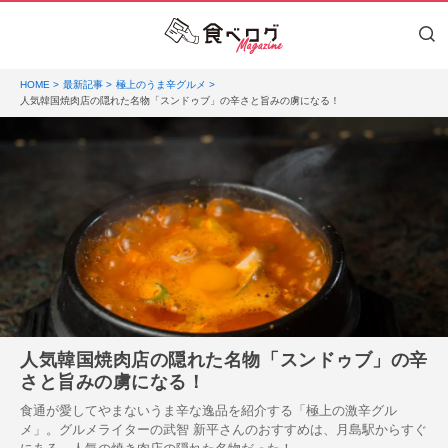
HOME
最新記事
極上のうま辛グルメ
人気韓国焼肉店の隠れた名物「スンドゥブ」の辛さと旨みの虜になる！
人気韓国焼肉店の隠れた名物「スンドゥブ」の辛
さと旨みの虜になる！
食通が愛してやまないうま辛な逸品を紹介する「極上の激辛グル
メ」。グルメライターの武智 新平さんのおすすめは、月島駅からすぐ