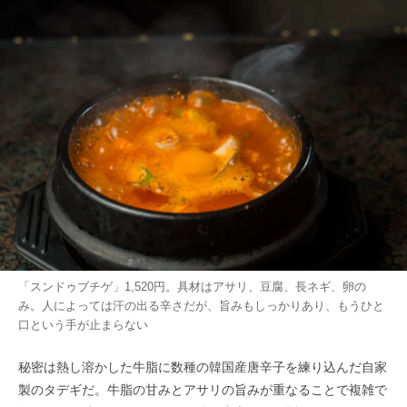
「スンドゥブチゲ」1,520円。具材はアサリ、豆腐、長ネギ、卵の
み。人によっては汗の出る辛さだが、旨みもしっかりあり、もうひと
口という手が止まらない
秘密は熱し溶かした牛脂に数種の韓国産唐辛子を練り込んだ自家
製のタデギだ。牛脂の甘みとアサリの旨みが重なることで複雑で