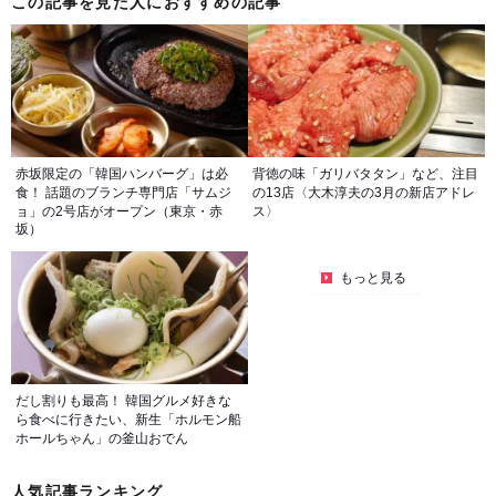
この記事を見た人におすすめの記事
赤坂限定の「韓国ハンバーグ」は必
背徳の味「ガリバタタン」など、注目
食！ 話題のブランチ専門店「サムジ
の13店〈大木淳夫の3月の新店アドレ
ョ」の2号店がオープン（東京・赤
ス〉
坂）
もっと見る
だし割りも最高！ 韓国グルメ好きな
ら食べに行きたい、新生「ホルモン船
ホールちゃん」の釜山おでん
人気記事ランキング