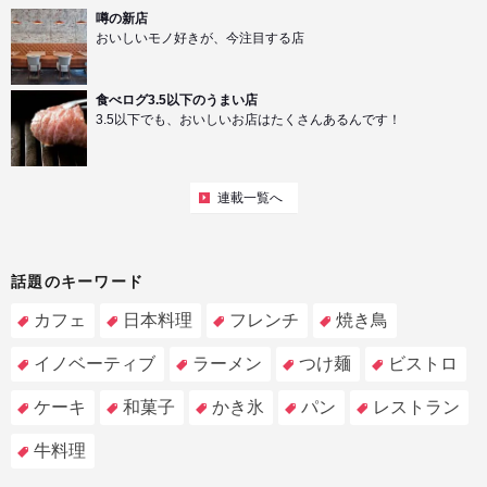
噂の新店
おいしいモノ好きが、今注目する店
食べログ3.5以下のうまい店
3.5以下でも、おいしいお店はたくさんあるんです！
連載一覧へ
話題のキーワード
カフェ
日本料理
フレンチ
焼き鳥
イノベーティブ
ラーメン
つけ麺
ビストロ
ケーキ
和菓子
かき氷
パン
レストラン
牛料理