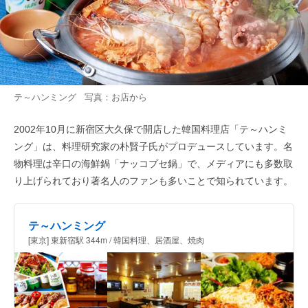
テ～ハンミング 写真：お店から
2002年10月に新宿区大久保で開店した韓国料理店「テ～ハンミ
ング」は、料理研究家の朴賢子氏がプロデュースしています。名
物料理は辛口の海鮮鍋「ナッコプセ鍋」で、メディアにも多数取
り上げられており著名人のファンも多いことで知られています。
テ～ハンミング
[東京] 東新宿駅 344m / 韓国料理、居酒屋、焼肉