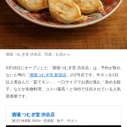
酒場 つむぎ堂 渋谷店 写真：お店から
9月18日にオープンした「酒場つむぎ堂 渋谷店」は、予約が取れ
ないと噂の「
酒場つむぎ堂 新宿店
」の2号店です。牛タンを2日
以上煮込んだ「茹でタン」、一口サイズでお酒が進む「呑める餃
子」などが名物料理。コスパ最高！とSNSで注目されている人気
居酒屋です。
酒場 つむぎ堂 渋谷店
[東京] 神泉駅 560m / 居酒屋、餃子、牛タン