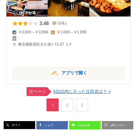
3.46
328
人
￥3,000～￥3,999
￥1,000～￥1,999
-
東京都新宿区大久保1-12-27 １Ｆ
アプリで開く
次ページ
5位以内に入った注目店は？ >
,
,
ペ
ペ
ペ
1
2
3
ー
ー
ー
ポスト
シェア
LINE共有
URLコピー
ジ
ジ
ジ