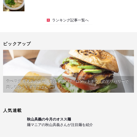
ランキング記事一覧へ
ピックアップ
食べログ 百名店の味が、並ばず届く!?「ロケットナウ」のデリバリーで
楽しむおうち名店ごはん
PR
人気連載
秋山具義の今月のオスス麺
麺マニアの秋山具義さんが注目麺を紹介