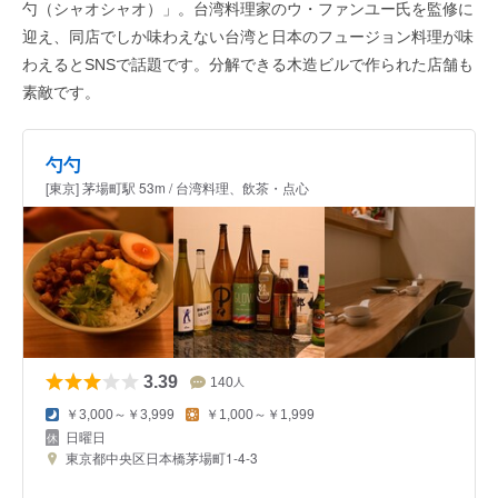
勺（シャオシャオ）」。台湾料理家のウ・ファンユー氏を監修に
迎え、同店でしか味わえない台湾と日本のフュージョン料理が味
わえるとSNSで話題です。分解できる木造ビルで作られた店舗も
素敵です。
勺勺
[東京] 茅場町駅 53m / 台湾料理、飲茶・点心
3.39
140
人
￥3,000～￥3,999
￥1,000～￥1,999
日曜日
東京都中央区日本橋茅場町1-4-3