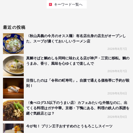
キーワード一覧へ
最近の投稿
〈秋山具義の今月のオスス麺〉有名店出身の店主がオープンし
た、スープが濃くておいしいラーメン店
2026年8月7日
真鯛そばと鯛めしを同時に味わえる店が神戸・三宮に移転。鯛の
うまみ、香り、風味を心ゆくまで楽しんで
2026年8月7日
目指したのは「令和の町寿司」。自腹で通える価格帯に予約が殺
到！
2026年8月6日
〈食べログ3.5以下のうまい店〉カフェみたいな外観なのに、出
てくる料理はガチ中華。京都・下鴨にある、料理の鉄人の系譜を
継ぐ気鋭店とは？
2026年8月6日
今が旬！ プリン王子おすすめのとうもろこしスイーツ