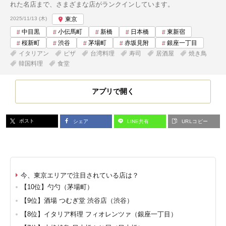
れた名店まで、さまざまな店がランクインしています。
投稿日:
2025/11/13 (木)
東京
中目黒
小伝馬町
新橋
日本橋
東新宿
桜新町
渋谷
茅場町
赤坂見附
銀座一丁目
イタリアン
ピザ
台湾料理
寿司
居酒屋
焼き鳥
韓国料理
食堂
アプリで開く
ポスト
シェア
LINE共有
URLコピー
今、東京エリアで注目されている店は？
【10位】勺勺（茅場町）
【9位】酒場 つむぎ堂 渋谷店（渋谷）
【8位】イタリア料理 フィオレンツァ（銀座一丁目）