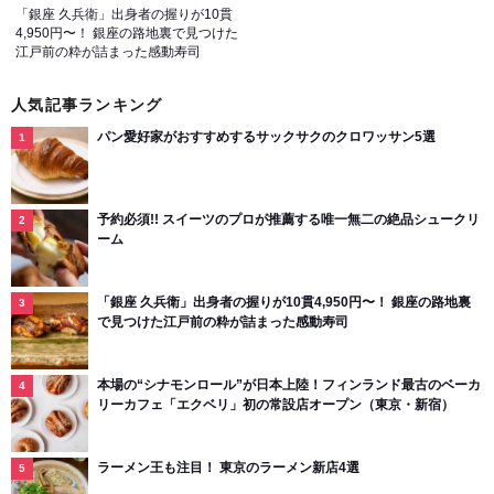
「銀座 久兵衛」出身者の握りが10貫
4,950円〜！ 銀座の路地裏で見つけた
江戸前の粋が詰まった感動寿司
人気記事ランキング
パン愛好家がおすすめするサックサクのクロワッサン5選
予約必須!! スイーツのプロが推薦する唯一無二の絶品シュークリ
ーム
「銀座 久兵衛」出身者の握りが10貫4,950円〜！ 銀座の路地裏
で見つけた江戸前の粋が詰まった感動寿司
本場の“シナモンロール”が日本上陸！フィンランド最古のベーカ
リーカフェ「エクベリ」初の常設店オープン（東京・新宿）
ラーメン王も注目！ 東京のラーメン新店4選