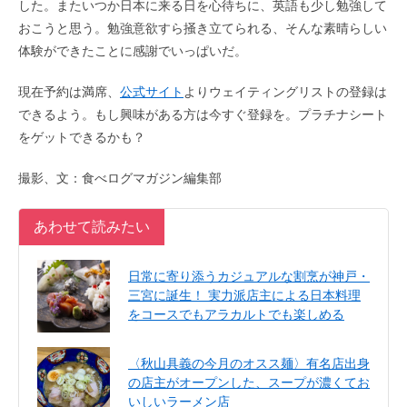
した。またいつか日本に来る日を心待ちに、英語も少し勉強して
おこうと思う。勉強意欲すら掻き立てられる、そんな素晴らしい
体験ができたことに感謝でいっぱいだ。
現在予約は満席、
公式サイト
よりウェイティングリストの登録は
できるよう。もし興味がある方は今すぐ登録を。プラチナシート
をゲットできるかも？
撮影、文：食べログマガジン編集部
あわせて読みたい
日常に寄り添うカジュアルな割烹が神戸・
三宮に誕生！ 実力派店主による日本料理
をコースでもアラカルトでも楽しめる
〈秋山具義の今月のオスス麺〉有名店出身
の店主がオープンした、スープが濃くてお
いしいラーメン店