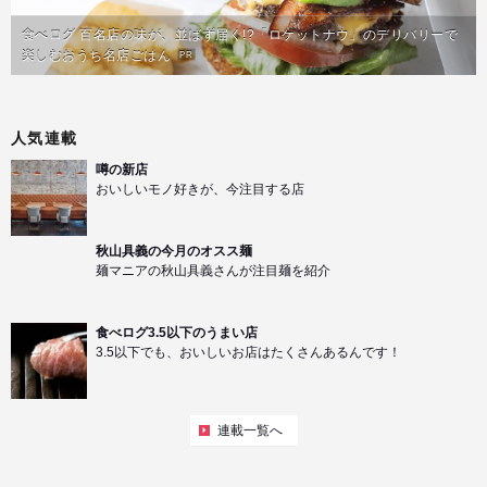
食べログ 百名店の味が、並ばず届く!?「ロケットナウ」のデリバリーで
楽しむおうち名店ごはん
PR
人気連載
噂の新店
おいしいモノ好きが、今注目する店
秋山具義の今月のオスス麺
麺マニアの秋山具義さんが注目麺を紹介
食べログ3.5以下のうまい店
3.5以下でも、おいしいお店はたくさんあるんです！
連載一覧へ