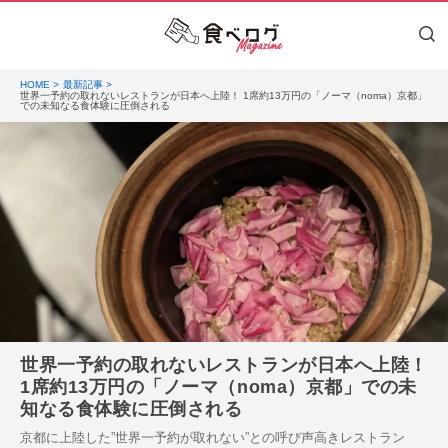
HOME
最新記事
世界一予約の取れないレストランが日本へ上陸！ 1席約13万円の「ノーマ（noma）京都」
での未知なる食体験に圧倒される
世界一予約の取れないレストランが日本へ上陸！
1席約13万円の「ノーマ（noma）京都」での未
知なる食体験に圧倒される
京都に上陸した”世界一予約が取れない”との呼び声高きレストラン