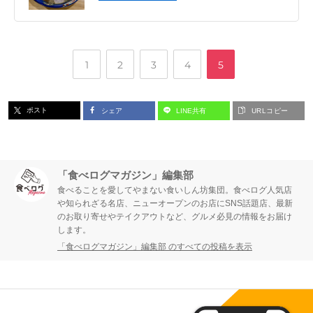
,
,
,
,
ペ
ペ
ペ
ペ
ペ
1
2
3
4
5
ー
ー
ー
ー
ー
ポスト
シェア
LINE共有
URLコピー
ジ
ジ
ジ
ジ
ジ
「食べログマガジン」編集部
食べることを愛してやまない食いしん坊集団。食べログ人気店
や知られざる名店、ニューオープンのお店にSNS話題店、最新
のお取り寄せやテイクアウトなど、グルメ必見の情報をお届け
します。
「食べログマガジン」編集部 のすべての投稿を表示