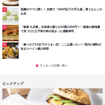
祇園のママに聞く！ 京都で「500円以下の手土産」買うならこの
お店
「銀座 久兵衛」出身者の握りが10貫4,950円〜！ 銀座の路地裏
で見つけた江戸前の粋が詰まった感動寿司
〈食べログ3.5以下のうまい店〉ここは通いたい！ 現代の感性が
光るスペイン郷土料理
ランキング記事一覧へ
ピックアップ