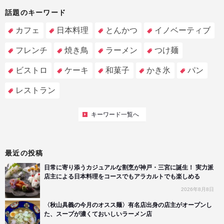
話題のキーワード
カフェ
日本料理
とんかつ
イノベーティブ
フレンチ
焼き鳥
ラーメン
つけ麺
ビストロ
ケーキ
和菓子
かき氷
パン
レストラン
キーワード一覧へ
最近の投稿
日常に寄り添うカジュアルな割烹が神戸・三宮に誕生！ 実力派
店主による日本料理をコースでもアラカルトでも楽しめる
2026年8月8日
〈秋山具義の今月のオスス麺〉有名店出身の店主がオープンし
た、スープが濃くておいしいラーメン店