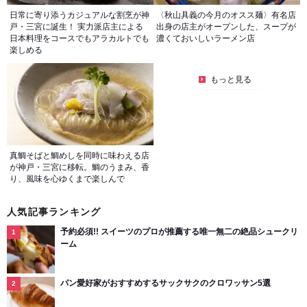
日常に寄り添うカジュアルな割烹が神
〈秋山具義の今月のオスス麺〉有名店
戸・三宮に誕生！ 実力派店主による
出身の店主がオープンした、スープが
日本料理をコースでもアラカルトでも
濃くておいしいラーメン店
楽しめる
もっと見る
真鯛そばと鯛めしを同時に味わえる店
が神戸・三宮に移転。鯛のうまみ、香
り、風味を心ゆくまで楽しんで
人気記事ランキング
予約必須!! スイーツのプロが推薦する唯一無二の絶品シュークリ
ーム
パン愛好家がおすすめするサックサクのクロワッサン5選