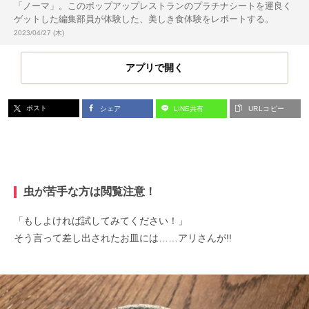
「ノーマ」。このポップアップレストランのプラチナシートを運良く
ゲットした編集部員が体験した、美しき食体験をレポートする。
投稿日:
2023/04/27 (木)
アプリで開く
ポスト
シェア
LINE共有
URLコピー
虫が苦手な方は閲覧注意！
「もしよければ試してみてください！」
そう言って差し出されたお皿には……アリさんが!!