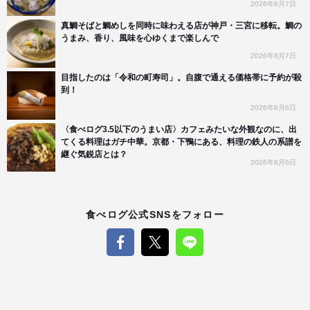
2026年8月7日
真鯛そばと鯛めしを同時に味わえる店が神戸・三宮に移転。鯛の
うまみ、香り、風味を心ゆくまで楽しんで
2026年8月7日
目指したのは「令和の町寿司」。自腹で通える価格帯に予約が殺
到！
2026年8月6日
〈食べログ3.5以下のうまい店〉カフェみたいな外観なのに、出
てくる料理はガチ中華。京都・下鴨にある、料理の鉄人の系譜を
継ぐ気鋭店とは？
2026年8月6日
食べログ公式SNSをフォロー