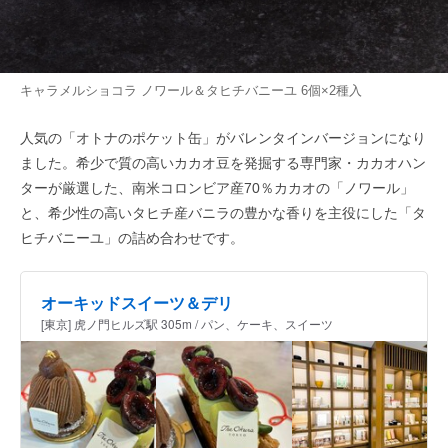
キャラメルショコラ ノワール＆タヒチバニーユ 6個×2種入
人気の「オトナのポケット缶」がバレンタインバージョンになり
ました。希少で質の高いカカオ豆を発掘する専門家・カカオハン
ターが厳選した、南米コロンビア産70％カカオの「ノワール」
と、希少性の高いタヒチ産バニラの豊かな香りを主役にした「タ
ヒチバニーユ」の詰め合わせです。
オーキッドスイーツ＆デリ
[東京] 虎ノ門ヒルズ駅 305m / パン、ケーキ、スイーツ