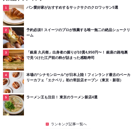
パン愛好家がおすすめするサックサクのクロワッサン5選
予約必須!! スイーツのプロが推薦する唯一無二の絶品シュークリ
ーム
「銀座 久兵衛」出身者の握りが10貫4,950円〜！ 銀座の路地裏
で見つけた江戸前の粋が詰まった感動寿司
本場の“シナモンロール”が日本上陸！フィンランド最古のベーカ
リーカフェ「エクベリ」初の常設店オープン（東京・新宿）
ラーメン王も注目！ 東京のラーメン新店4選
ランキング記事一覧へ