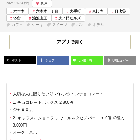
投稿日:
2026/01/23 (金)
東京
六本木
六本木一丁目
大手町
恵比寿
日比谷
汐留
溜池山王
虎ノ門ヒルズ
カフェ
ケーキ
スイーツ
パン
ホテル
アプリで開く
ポスト
シェア
LINE共有
URLコピー
大切な人に贈りたい♡ バレンタインチョコレート
1. チョコレートボックス 2,800円
ジャヌ東京
2. キャラメルショコラ ノワール＆タヒチバニーユ 6個×2種入
3,000円
オークラ東京