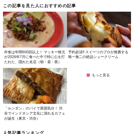
この記事を見た人におすすめの記事
外食は年間600回以上！ マッキー牧元
予約必須!! スイーツのプロが推薦する
が2026年7月に食べた中で特に心を打
唯一無二の絶品シュークリーム
たれた、隠れた名店（朝・昼・夜）
もっと見る
「ルンダン」のパイで異国気分！ 渋
谷でインドネシア文化に浸れるカフェ
が誕生（東京・渋谷）
人気記事ランキング