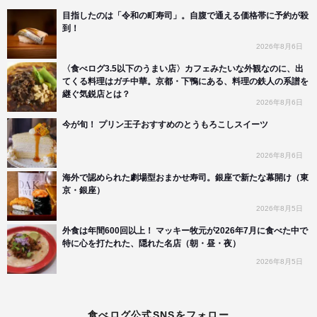
目指したのは「令和の町寿司」。自腹で通える価格帯に予約が殺
到！
2026年8月6日
〈食べログ3.5以下のうまい店〉カフェみたいな外観なのに、出
てくる料理はガチ中華。京都・下鴨にある、料理の鉄人の系譜を
継ぐ気鋭店とは？
2026年8月6日
今が旬！ プリン王子おすすめのとうもろこしスイーツ
2026年8月6日
海外で認められた劇場型おまかせ寿司。銀座で新たな幕開け（東
京・銀座）
2026年8月5日
外食は年間600回以上！ マッキー牧元が2026年7月に食べた中で
特に心を打たれた、隠れた名店（朝・昼・夜）
2026年8月5日
食べログ公式SNSをフォロー