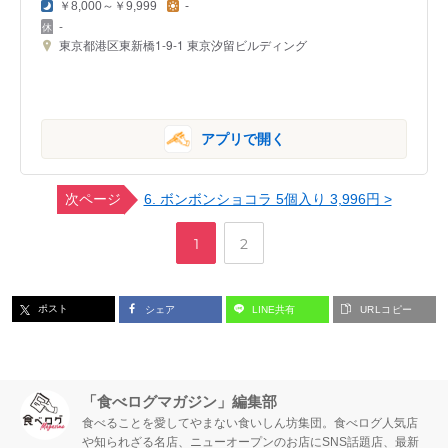
￥8,000～￥9,999
-
-
東京都港区東新橋1-9-1 東京汐留ビルディング
アプリで開く
次ページ
6. ボンボンショコラ 5個入り 3,996円 >
,
ペ
ペ
1
2
ー
ー
ポスト
シェア
LINE共有
URLコピー
ジ
ジ
「食べログマガジン」編集部
食べることを愛してやまない食いしん坊集団。食べログ人気店
や知られざる名店、ニューオープンのお店にSNS話題店、最新