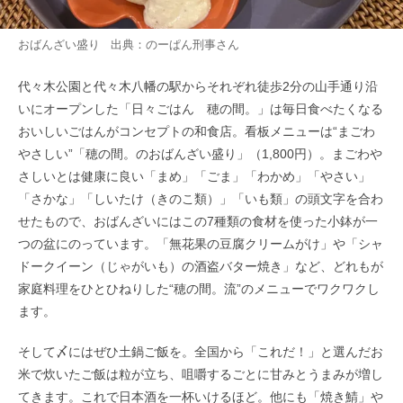
おばんざい盛り 出典：
のーぱん刑事
さん
代々木公園と代々木八幡の駅からそれぞれ徒歩2分の山手通り沿
いにオープンした「日々ごはん 穂の間。」は毎日食べたくなる
おいしいごはんがコンセプトの和食店。看板メニューは“まごわ
やさしい”「穂の間。のおばんざい盛り」（1,800円）。まごわや
さしいとは健康に良い「まめ」「ごま」「わかめ」「やさい」
「さかな」「しいたけ（きのこ類）」「いも類」の頭文字を合わ
せたもので、おばんざいにはこの7種類の食材を使った小鉢が一
つの盆にのっています。「無花果の豆腐クリームがけ」や「シャ
ドークイーン（じゃがいも）の酒盗バター焼き」など、どれもが
家庭料理をひとひねりした“穂の間。流”のメニューでワクワクし
ます。
そして〆にはぜひ土鍋ご飯を。全国から「これだ！」と選んだお
米で炊いたご飯は粒が立ち、咀嚼するごとに甘みとうまみが増し
てきます。これで日本酒を一杯いけるほど。他にも「焼き鯖」や