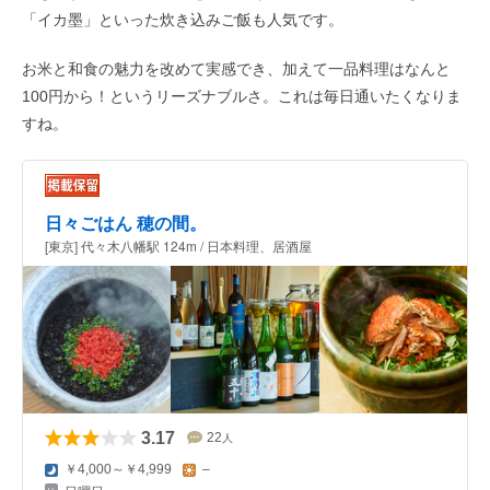
「イカ墨」といった炊き込みご飯も人気です。
お米と和食の魅力を改めて実感でき、加えて一品料理はなんと
100円から！というリーズナブルさ。これは毎日通いたくなりま
すね。
日々ごはん 穂の間。
[東京] 代々木八幡駅 124m / 日本料理、居酒屋
3.17
22
人
￥4,000～￥4,999
–