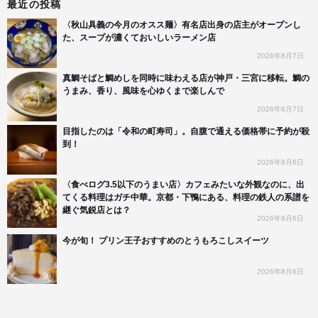
最近の投稿
〈秋山具義の今月のオスス麺〉有名店出身の店主がオープンし
た、スープが濃くておいしいラーメン店
2026年8月7日
真鯛そばと鯛めしを同時に味わえる店が神戸・三宮に移転。鯛の
うまみ、香り、風味を心ゆくまで楽しんで
2026年8月7日
目指したのは「令和の町寿司」。自腹で通える価格帯に予約が殺
到！
2026年8月6日
〈食べログ3.5以下のうまい店〉カフェみたいな外観なのに、出
てくる料理はガチ中華。京都・下鴨にある、料理の鉄人の系譜を
継ぐ気鋭店とは？
2026年8月6日
今が旬！ プリン王子おすすめのとうもろこしスイーツ
2026年8月6日