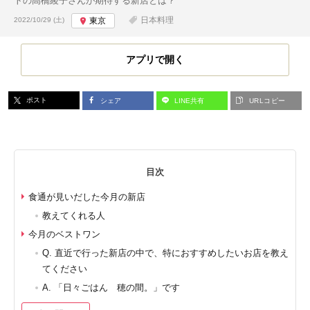
トの高橋綾子さんが期待する新店とは？
投稿日:
日本料理
2022/10/29 (土)
東京
アプリで開く
ポスト
シェア
LINE共有
URLコピー
目次
食通が見いだした今月の新店
教えてくれる人
今月のベストワン
Q. 直近で行った新店の中で、特におすすめしたいお店を教え
てください
A. 「日々ごはん 穂の間。」です