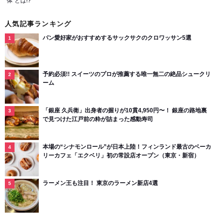
体”とは!?
人気記事ランキング
パン愛好家がおすすめするサックサクのクロワッサン5選
予約必須!! スイーツのプロが推薦する唯一無二の絶品シュークリ
ーム
「銀座 久兵衛」出身者の握りが10貫4,950円〜！ 銀座の路地裏
で見つけた江戸前の粋が詰まった感動寿司
本場の“シナモンロール”が日本上陸！フィンランド最古のベーカ
リーカフェ「エクベリ」初の常設店オープン（東京・新宿）
ラーメン王も注目！ 東京のラーメン新店4選