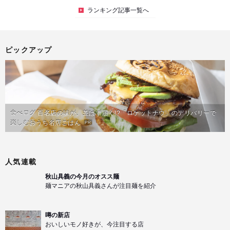
ランキング記事一覧へ
ピックアップ
食べログ 百名店の味が、並ばず届く!?「ロケットナウ」のデリバリーで
楽しむおうち名店ごはん
PR
人気連載
秋山具義の今月のオスス麺
麺マニアの秋山具義さんが注目麺を紹介
噂の新店
おいしいモノ好きが、今注目する店