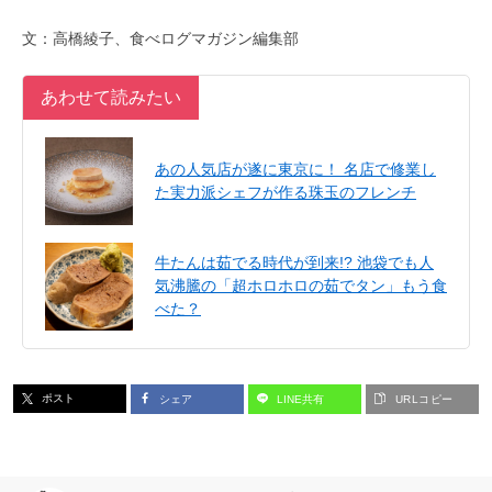
文：高橋綾子、食べログマガジン編集部
あわせて読みたい
あの人気店が遂に東京に！ 名店で修業し
た実力派シェフが作る珠玉のフレンチ
牛たんは茹でる時代が到来!? 池袋でも人
気沸騰の「超ホロホロの茹でタン」もう食
べた？
ポスト
シェア
LINE共有
URLコピー