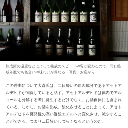
熟成庫の温度などによって熟成のスピードや質が変わるので、同じ熟
成年数でも色合いや味わいが異なる 写真：お店から
この理由について大森氏は、二日酔いの原因成分であるアセトア
ルデヒドが関係していると話す。アセトアルデヒドは体内でアル
コールを分解する際に発生するだけでなく、お酒自体にも含まれ
ている。しかし、お酒を熟成、酸化させることによって、アセト
アルデヒドを揮発性の高い酢酸エチルへと変化させ、減少するこ
とができる。つまり二日酔いしづらくなるというのだ。