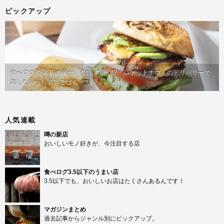
ピックアップ
食べログ 百名店の味が、並ばず届く!?「ロケットナウ」のデリバリーで
楽しむおうち名店ごはん
PR
人気連載
噂の新店
おいしいモノ好きが、今注目する店
食べログ3.5以下のうまい店
3.5以下でも、おいしいお店はたくさんあるんです！
マガジンまとめ
過去記事からジャンル別にピックアップ。