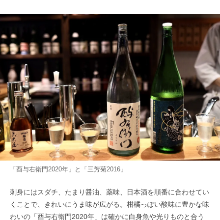
「酉与右衛門2020年」と「三芳菊2016」
刺身にはスダチ、たまり醤油、薬味、日本酒を順番に合わせてい
くことで、きれいにうま味が広がる。柑橘っぽい酸味に豊かな味
わいの「酉与右衛門2020年」は確かに白身魚や光りものと合う