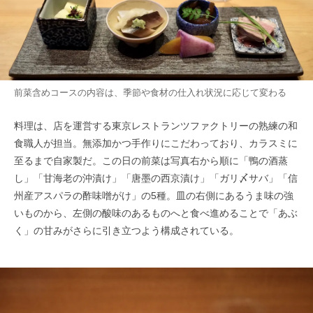
前菜含めコースの内容は、季節や食材の仕入れ状況に応じて変わる
料理は、店を運営する東京レストランツファクトリーの熟練の和
食職人が担当。無添加かつ手作りにこだわっており、カラスミに
至るまで自家製だ。この日の前菜は写真右から順に「鴨の酒蒸
し」「甘海老の沖漬け」「唐墨の西京漬け」「ガリ〆サバ」「信
州産アスパラの酢味噌がけ」の5種。皿の右側にあるうま味の強
いものから、左側の酸味のあるものへと食べ進めることで「あぶ
く」の甘みがさらに引き立つよう構成されている。