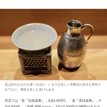
盃は好みのものを選べるほか、いまでは珍しい骨董品の盃台も用意さ
れており、酒器を楽しむ喜びもある
同店では「新『旬菜嘉肴』」8品6,800円、「新
『美味嘉肴
』」9
品8,800円、「吟撰 虎嘯-kosyo-」9品10,000円の3種類があるほ