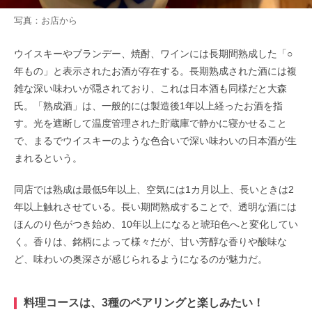
写真：お店から
ウイスキーやブランデー、焼酎、ワインには長期間熟成した「○
年もの」と表示されたお酒が存在する。長期熟成された酒には複
雑な深い味わいが隠されており、これは日本酒も同様だと大森
氏。「熟成酒」は、一般的には製造後1年以上経ったお酒を指
す。光を遮断して温度管理された貯蔵庫で静かに寝かせること
で、まるでウイスキーのような色合いで深い味わいの日本酒が生
まれるという。
同店では熟成は最低5年以上、空気には1カ月以上、長いときは2
年以上触れさせている。長い期間熟成することで、透明な酒には
ほんのり色がつき始め、10年以上になると琥珀色へと変化してい
く。香りは、銘柄によって様々だが、甘い芳醇な香りや酸味な
ど、味わいの奥深さが感じられるようになるのが魅力だ。
料理コースは、3種のペアリングと楽しみたい！