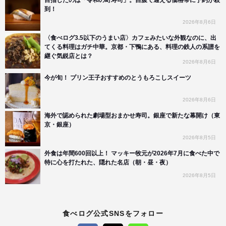
到！
2026年8月6日
〈食べログ3.5以下のうまい店〉カフェみたいな外観なのに、出
てくる料理はガチ中華。京都・下鴨にある、料理の鉄人の系譜を
継ぐ気鋭店とは？
2026年8月6日
今が旬！ プリン王子おすすめのとうもろこしスイーツ
2026年8月6日
海外で認められた劇場型おまかせ寿司。銀座で新たな幕開け（東
京・銀座）
2026年8月5日
外食は年間600回以上！ マッキー牧元が2026年7月に食べた中で
特に心を打たれた、隠れた名店（朝・昼・夜）
2026年8月5日
食べログ公式SNSをフォロー