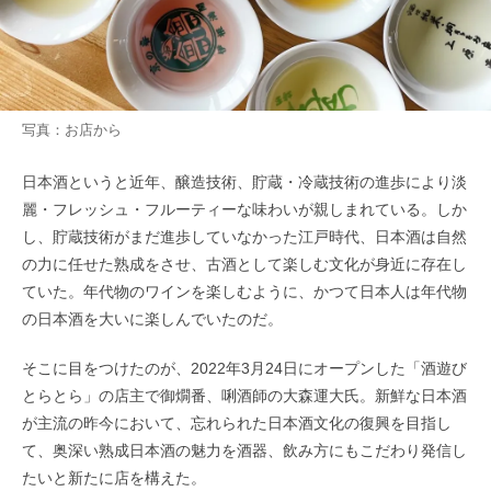
写真：お店から
日本酒というと近年、醸造技術、貯蔵・冷蔵技術の進歩により淡
麗・フレッシュ・フルーティーな味わいが親しまれている。しか
し、貯蔵技術がまだ進歩していなかった江戸時代、日本酒は自然
の力に任せた熟成をさせ、古酒として楽しむ文化が身近に存在し
ていた。年代物のワインを楽しむように、かつて日本人は年代物
の日本酒を大いに楽しんでいたのだ。
そこに目をつけたのが、2022年3月24日にオープンした「酒遊び
とらとら」の店主で御燗番、唎酒師の大森運大氏。新鮮な日本酒
が主流の昨今において、忘れられた日本酒文化の復興を目指し
て、奥深い熟成日本酒の魅力を酒器、飲み方にもこだわり発信し
たいと新たに店を構えた。