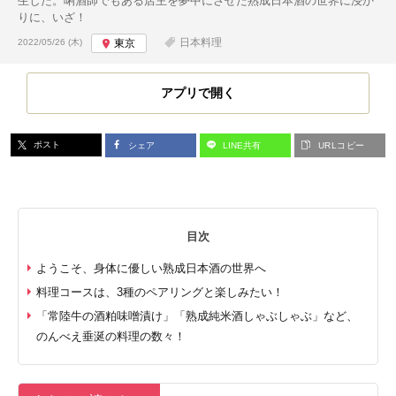
生した。唎酒師でもある店主を夢中にさせた熟成日本酒の世界に浸か
りに、いざ！
投稿日:
日本料理
2022/05/26 (木)
東京
アプリで開く
ポスト
シェア
LINE共有
URLコピー
目次
ようこそ、身体に優しい熟成日本酒の世界へ
料理コースは、3種のペアリングと楽しみたい！
「常陸牛の酒粕味噌漬け」「熟成純米酒しゃぶしゃぶ」など、
のんべえ垂涎の料理の数々！