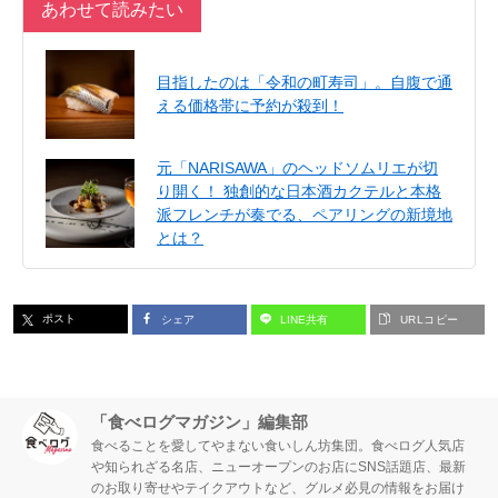
あわせて読みたい
目指したのは「令和の町寿司」。自腹で通
える価格帯に予約が殺到！
元「NARISAWA」のヘッドソムリエが切
り開く！ 独創的な日本酒カクテルと本格
派フレンチが奏でる、ペアリングの新境地
とは？
ポスト
シェア
LINE共有
URLコピー
「食べログマガジン」編集部
食べることを愛してやまない食いしん坊集団。食べログ人気店
や知られざる名店、ニューオープンのお店にSNS話題店、最新
のお取り寄せやテイクアウトなど、グルメ必見の情報をお届け