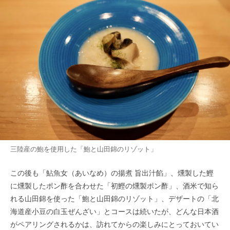
三陸産の鮑を使用した「鮑と山田錦のリゾット」
この後も「鮎魚女（あいなめ）の揚煮 旨出汁餡」、燻製した鰹
に燻製したポン酢を合わせた「初鰹の燻製ポン酢」、酒米で知ら
れる山田錦を使った「鮑と山田錦のリゾット」、デザートの「北
海道産小豆の白玉ぜんざい」とコースは続いたが、どんな日本酒
がペアリングされるかは、訪れてからの楽しみにとっておいてい