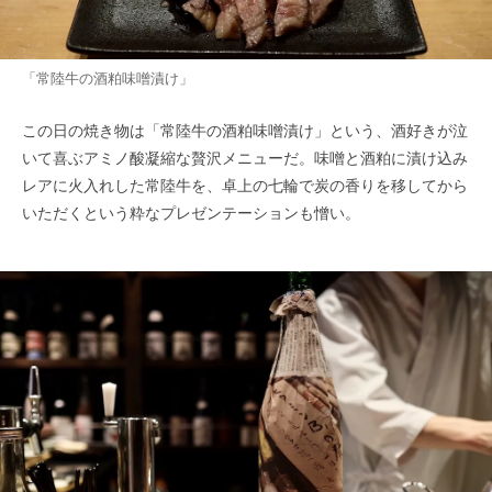
「常陸牛の酒粕味噌漬け」
この日の焼き物は「常陸牛の酒粕味噌漬け」という、酒好きが泣
いて喜ぶアミノ酸凝縮な贅沢メニューだ。味噌と酒粕に漬け込み
レアに火入れした常陸牛を、卓上の七輪で炭の香りを移してから
いただくという粋なプレゼンテーションも憎い。