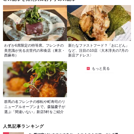
わずか6席限定の特等席。フレンチの
新たなファストフード？「おにどん」
美意識が光る次世代の和食店（東京・
など、注目の10店〈大木淳夫の7月の
西麻布）
新店アドレス〉
もっと見る
群馬の名フレンチの移転や町寿司のリ
ニューアルオープンまで。森脇慶子が
選ぶ「間違いない」新店5軒をご紹介
人気記事ランキング