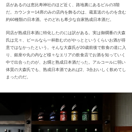
店があるのは恵比寿神社のほど近く、路地裏にあるビルの3階
だ。カウンター14席のみの店内を飾るのは、蔵直送のものを含む
約60種類の日本酒。そのどれも希少な自家熟成日本酒だ。
同店が熟成日本酒に特化したのには訳がある。実は御燗番の大森
氏は元々、ビールなら一杯飲むのがやっとというくらいお酒が得
意ではなかったという。そんな大森氏が20歳前後で飲食の道に入
り、銀座や丸の内など様々なエリアの飲食店でお酒を知っていく
中で出合ったのが、お燗と熟成日本酒だった。アルコールに弱い
体質の大森氏でも、熟成日本酒であれば2、3合おいしく飲めてし
まったのだ。