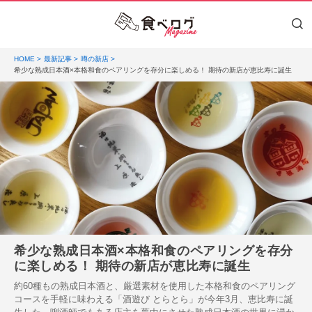
HOME
最新記事
噂の新店
希少な熟成日本酒×本格和食のペアリングを存分に楽しめる！ 期待の新店が恵比寿に誕生
希少な熟成日本酒×本格和食のペアリングを存分
に楽しめる！ 期待の新店が恵比寿に誕生
約60種もの熟成日本酒と、厳選素材を使用した本格和食のペアリング
コースを手軽に味わえる「酒遊び とらとら」が今年3月、恵比寿に誕