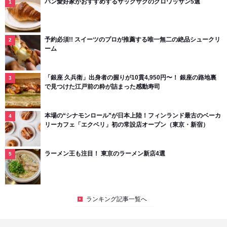
パン愛好家がおすすめするサックサクのクロワッサン5選
予約必須!! スイーツのプロが推薦する唯一無二の絶品シュークリ
ーム
「銀座 久兵衛」出身者の握りが10貫4,950円〜！ 銀座の路地裏
で見つけた江戸前の粋が詰まった感動寿司
本場の“シナモンロール”が日本上陸！フィンランド最古のベーカ
リーカフェ「エクベリ」初の常設店オープン（東京・新宿）
ラーメン王も注目！ 東京のラーメン新店4選
ランキング記事一覧へ