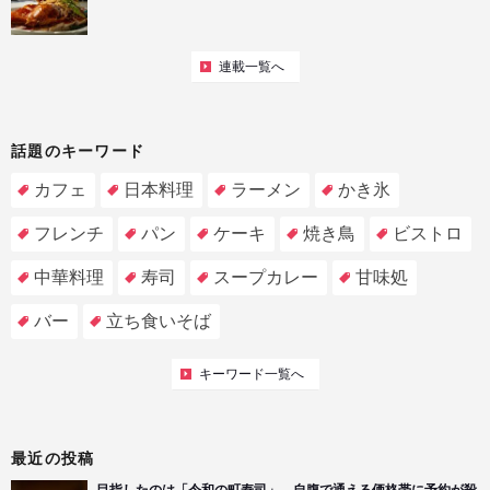
連載一覧へ
話題のキーワード
カフェ
日本料理
ラーメン
かき氷
フレンチ
パン
ケーキ
焼き鳥
ビストロ
中華料理
寿司
スープカレー
甘味処
バー
立ち食いそば
キーワード一覧へ
最近の投稿
目指したのは「令和の町寿司」。自腹で通える価格帯に予約が殺