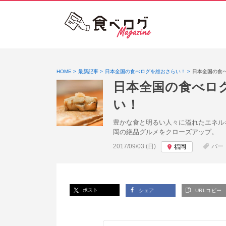
HOME
最新記事
日本全国の食べログを総おさらい！
日本全国の食
日本全国の食べロ
い！
豊かな食と明るい人々に溢れたエネル
岡の絶品グルメをクローズアップ。
投稿日:
2017/09/03 (日)
バー
福岡
ポスト
シェア
URLコピー