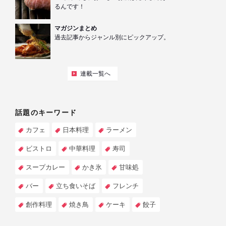
るんです！
マガジンまとめ
過去記事からジャンル別にピックアップ。
連載一覧へ
話題のキーワード
カフェ
日本料理
ラーメン
ビストロ
中華料理
寿司
スープカレー
かき氷
甘味処
バー
立ち食いそば
フレンチ
創作料理
焼き鳥
ケーキ
餃子