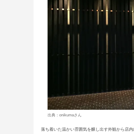
出典：
onikuma
さん
落ち着いた温かい雰囲気を醸し出す外観から店内