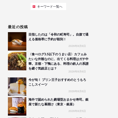
キーワード一覧へ
最近の投稿
目指したのは「令和の町寿司」。自腹で通
える価格帯に予約が殺到！
2026年8月6日
〈食べログ3.5以下のうまい店〉カフェみ
たいな外観なのに、出てくる料理はガチ中
華。京都・下鴨にある、料理の鉄人の系譜
を継ぐ気鋭店とは？
2026年8月6日
今が旬！ プリン王子おすすめのとうもろ
こしスイーツ
2026年8月6日
海外で認められた劇場型おまかせ寿司。銀
座で新たな幕開け（東京・銀座）
2026年8月5日