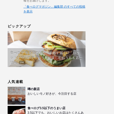
報をお届けします。
「食べログマガジン」編集部 のすべての投稿
を表示
ピックアップ
食べログ 百名店の味が、並ばず届く!?「ロケ
ットナウ」のデリバリーで楽しむおうち名店ご
はん
PR
人気連載
噂の新店
おいしいモノ好きが、今注目する店
食べログ3.5以下のうまい店
3.5以下でも、おいしいお店はたくさんあ