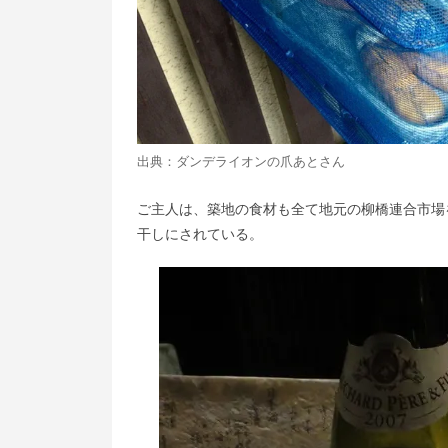
出典：
ダンデライオンの爪あと
さん
ご主人は、築地の食材も全て地元の柳橋連合市場
干しにされている。