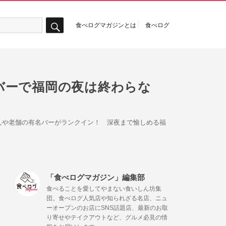
食べログマガジンとは
食べログ
検
索
バーで福岡の夜は終わらな
んや老舗の有名バーがランクイン！ 深夜まで愉しめる福
「食べログマガジン」編集部
食べることを愛してやまない食いしん坊集
団。食べログ人気店や知られざる名店、ニュ
ーオープンのお店にSNS話題店、最新のお取
り寄せやテイクアウトなど、グルメ必見の情