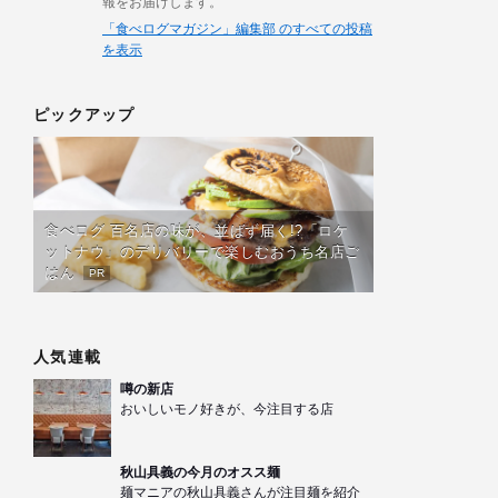
報をお届けします。
「食べログマガジン」編集部 のすべての投稿
を表示
ピックアップ
食べログ 百名店の味が、並ばず届く!?「ロケ
ットナウ」のデリバリーで楽しむおうち名店ご
はん
PR
人気連載
噂の新店
おいしいモノ好きが、今注目する店
秋山具義の今月のオスス麺
麺マニアの秋山具義さんが注目麺を紹介