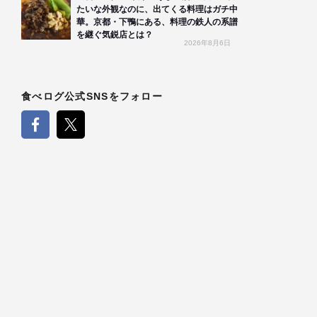
たいな外観なのに、出てくる料理はガチ中
華。京都・下鴨にある、料理の鉄人の系譜
を継ぐ気鋭店とは？
2026年8月6日
食べログ公式SNSをフォロー