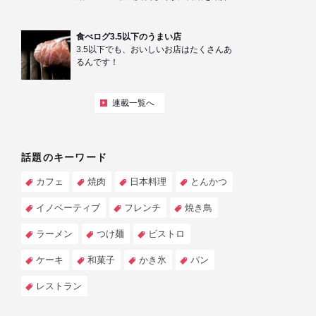
食べログ3.5以下のうまい店
3.5以下でも、おいしいお店はたくさんあ
るんです！
連載一覧へ
話題のキーワード
カフェ
焼肉
日本料理
とんかつ
イノベーティブ
フレンチ
焼き鳥
ラーメン
つけ麺
ビストロ
ケーキ
和菓子
かき氷
パン
レストラン