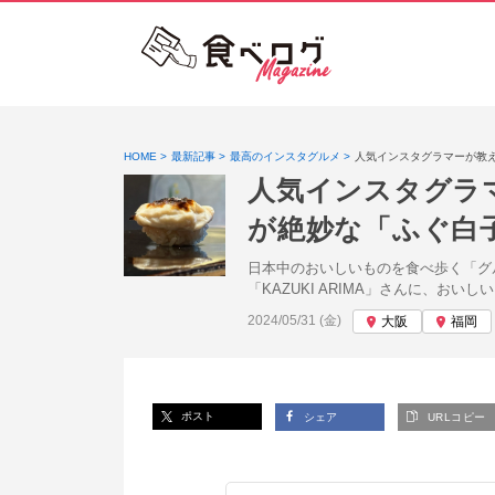
HOME
最新記事
最高のインスタグルメ
人気インスタグラマーが教
人気インスタグラ
が絶妙な「ふぐ白
日本中のおいしいものを食べ歩く「グ
「KAZUKI ARIMA」さんに、おい
投稿日:
2024/05/31 (金)
大阪
福岡
ポスト
シェア
URLコピー