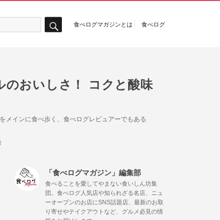
食べログマガジンとは
食べログ
検
索
ルのおいしさ！ コクと酸味
西をメインに食べ歩く、食べログレビュアーでもある
食
「食べログマガジン」編集部
食べることを愛してやまない食いしん坊集
団。食べログ人気店や知られざる名店、ニュ
ーオープンのお店にSNS話題店、最新のお取
り寄せやテイクアウトなど、グルメ必見の情