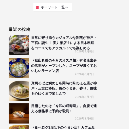
キーワード一覧へ
最近の投稿
日常に寄り添うカジュアルな割烹が神戸・
三宮に誕生！ 実力派店主による日本料理
をコースでもアラカルトでも楽しめる
2026年8月8日
〈秋山具義の今月のオスス麺〉有名店出身
の店主がオープンした、スープが濃くてお
いしいラーメン店
2026年8月7日
真鯛そばと鯛めしを同時に味わえる店が神
戸・三宮に移転。鯛のうまみ、香り、風味
を心ゆくまで楽しんで
2026年8月7日
目指したのは「令和の町寿司」。自腹で通
える価格帯に予約が殺到！
2026年8月6日
〈食べログ3.5以下のうまい店〉カフェみ