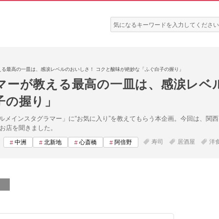
検
索:
える最高の一皿は、感涙レベルのおいしさ！ コクと酸味が絶妙な「ふぐ白子の握り」
マーが教える最高の一皿は、感涙レベ
子の握り」
ルメインスタグラマー」に“お気に入り”を教えてもらう本企画。今回は、関
しいお店を聞きました。
寿司
居酒屋
洋
中洲
北新地
心斎橋
阿倍野