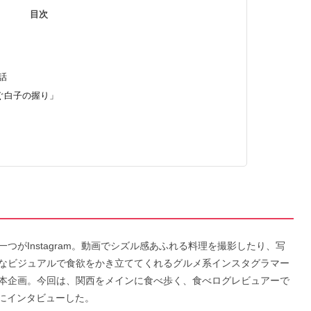
目次
話
ぐ白子の握り」
」
つがInstagram。動画でシズル感あふれる料理を撮影したり、写
なビジュアルで食欲をかき立ててくれるグルメ系インスタグラマー
本企画。今回は、関西をメインに食べ歩く、食べログレビュアーで
」さんにインタビューした。