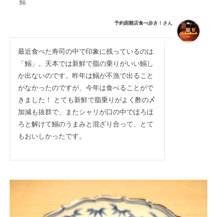
鰯
予約困難店食べ歩き！さん
最近食べた寿司の中で印象に残っているのは
「鰯」。天本では新鮮で脂の乗りがいい鰯し
か出ないのです。昨年は鰯が不漁で出ること
がなかったのですが、今年は食べることがで
きました！ とても新鮮で脂乗りがよく酢の〆
加減も抜群で、またシャリが口の中でほろほ
ろと解けて鰯のうまみと混ざり合って、とて
もおいしかったです。