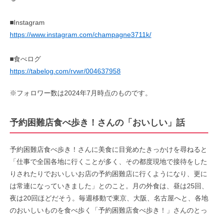
■Instagram
https://www.instagram.com/champagne3711k/
■食べログ
https://tabelog.com/rvwr/004637958
※フォロワー数は2024年7月時点のものです。
予約困難店食べ歩き！さんの「おいしい」話
予約困難店食べ歩き！さんに美食に目覚めたきっかけを尋ねると
「仕事で全国各地に行くことが多く、その都度現地で接待をした
りされたりでおいしいお店の予約困難店に行くようになり、更に
は常連になっていきました」とのこと。月の外食は、昼は25回、
夜は20回ほどだそう。毎週移動で東京、大阪、名古屋へと、各地
のおいしいものを食べ歩く「予約困難店食べ歩き！」さんのとっ