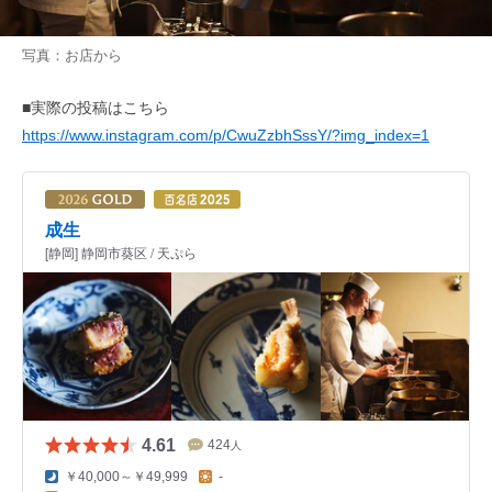
写真：お店から
■実際の投稿はこちら
https://www.instagram.com/p/CwuZzbhSssY/?img_index=1
成生
[静岡] 静岡市葵区 / 天ぷら
4.61
424
人
￥40,000～￥49,999
-