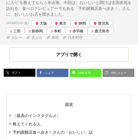
に入り”を教えてもらう本企画。今回は、おいしいと聞けば全国各地を
訪れる、食べログレビュアーでもある「予約困難店食べ歩き！」さん
に、おいしいお店を聞きました。
投稿日:
2024/07/12 (金)
大阪
東京
静岡
鹿児島
三田
新静岡
本町
赤羽橋
鹿児島市
カレー
天ぷら
寿司
日本料理
アプリで開く
ポスト
シェア
LINE共有
URLコピー
目次
〈最高のインスタグルメ〉
教えてくれる人
予約困難店食べ歩き！さんの「おいしい」話