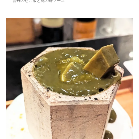
雲丹のせご飯と鮑の肝ソース