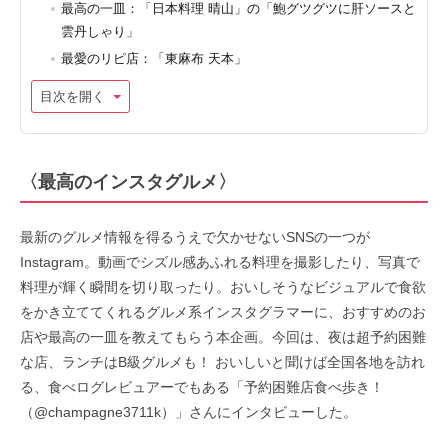
最高の一皿：「日本料理 晴山」の「鮑グツグツに肝ソースと
雲丹しゃり」
最愛のリピ店：「東麻布 天本」
目次を開く
〈最高のインスタグルメ〉
最新のグルメ情報を得るうえで欠かせないSNSの一つが
Instagram。動画でシズル感あふれる料理を撮影したり、写真で
料理が輝く瞬間を切り取ったり。おいしそうなビジュアルで食欲
をかき立ててくれるグルメ系インスタグラマーに、おすすめのお
店や最高の一皿を教えてもらう本企画。今回は、夜は超予約困難
な店、ランチはB級グルメも！ おいしいと聞けば全国各地を訪れ
る、食べログレビュアーでもある「予約困難店食べ歩き！
（@champagne3711k）」さんにインタビューした。