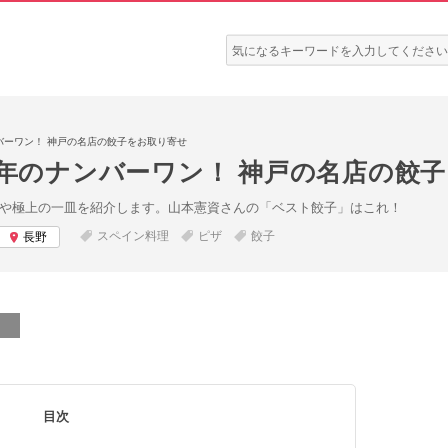
検
索:
ンバーワン！ 神戸の名店の餃子をお取り寄せ
0年のナンバーワン！ 神戸の名店の餃
名店や極上の一皿を紹介します。山本憲資さんの「ベスト餃子」はこれ！
スペイン料理
ピザ
餃子
長野
目次