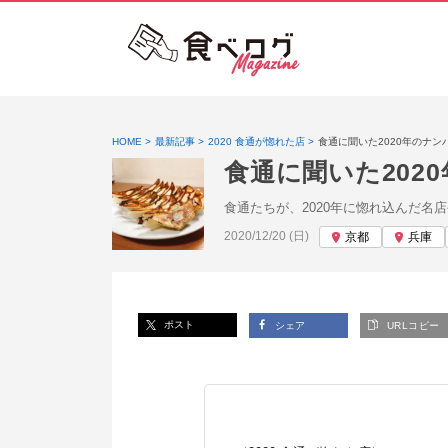
HOME
最新記事
2020 食通が惚れた店
食通に聞いた2020年のナ
食通に聞いた202
食通たちが、2020年に惚れ込んだ
投稿日:
2020/12/20 (日)
京都
兵庫
ポスト
シェア
URLコピー