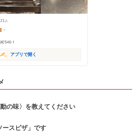
21
人
–
546-1
アプリで開く
メ
の感動の味〉を教えてください
トソースピザ」です