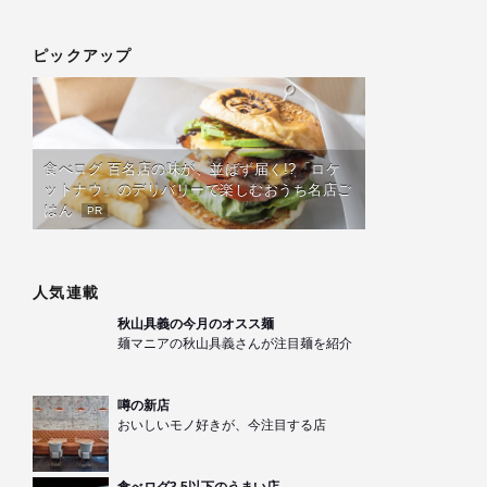
ピックアップ
食べログ 百名店の味が、並ばず届く!?「ロケ
ットナウ」のデリバリーで楽しむおうち名店ご
はん
PR
人気連載
秋山具義の今月のオスス麺
麺マニアの秋山具義さんが注目麺を紹介
噂の新店
おいしいモノ好きが、今注目する店