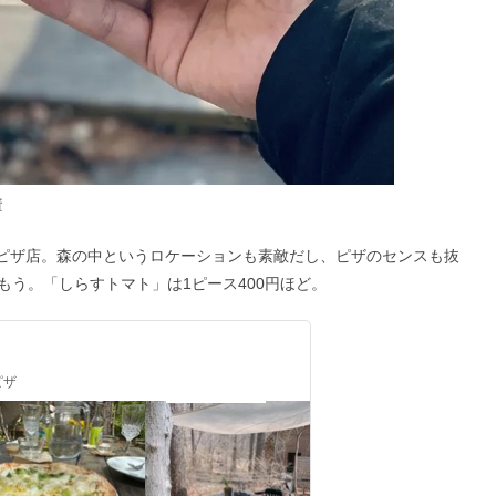
資
るピザ店。森の中というロケーションも素敵だし、ピザのセンスも抜
う。「しらすトマト」は1ピース400円ほど。
ピザ