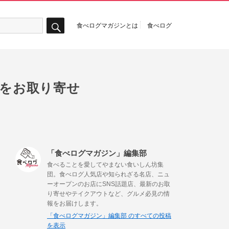
食べログマガジンとは
食べログ
検
索
子をお取り寄せ
「食べログマガジン」編集部
食べることを愛してやまない食いしん坊集
団。食べログ人気店や知られざる名店、ニュ
ーオープンのお店にSNS話題店、最新のお取
り寄せやテイクアウトなど、グルメ必見の情
報をお届けします。
「食べログマガジン」編集部 のすべての投稿
を表示