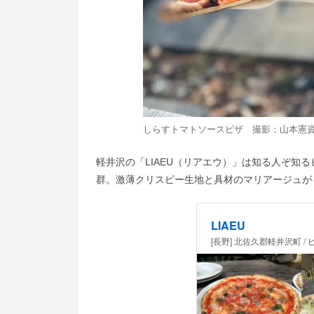
しらすトマトソースピザ 撮影：山本憲
軽井沢の「LIAEU（リアエウ）」は知る人ぞ知
群。激薄クリスピー生地と具材のマリアージュがも
LIAEU
[長野] 北佐久郡軽井沢町 / 