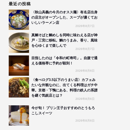
最近の投稿
〈秋山具義の今月のオスス麺〉有名店出身
の店主がオープンした、スープが濃くてお
いしいラーメン店
2026年8月7日
真鯛そばと鯛めしを同時に味わえる店が神
戸・三宮に移転。鯛のうまみ、香り、風味
を心ゆくまで楽しんで
2026年8月7日
目指したのは「令和の町寿司」。自腹で通
える価格帯に予約が殺到！
2026年8月6日
〈食べログ3.5以下のうまい店〉カフェみ
たいな外観なのに、出てくる料理はガチ中
華。京都・下鴨にある、料理の鉄人の系譜
を継ぐ気鋭店とは？
2026年8月6日
今が旬！ プリン王子おすすめのとうもろ
こしスイーツ
2026年8月6日