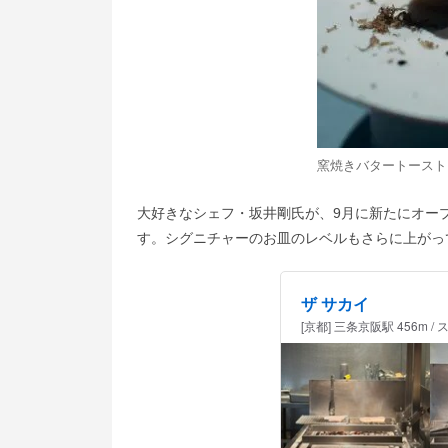
窯焼きバタートースト
大好きなシェフ・坂井剛氏が、9月に新たにオープ
す。シグニチャーのお皿のレベルもさらに上がっ
ザ サカイ
[京都] 三条京阪駅 456m /